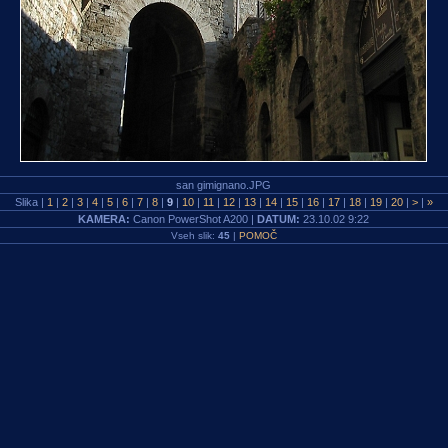
san gimignano.JPG
Slika |
1
|
2
|
3
|
4
|
5
|
6
|
7
|
8
|
9
|
10
|
11
|
12
|
13
|
14
|
15
|
16
|
17
|
18
|
19
|
20
|
>
|
»
KAMERA:
Canon PowerShot A200 |
DATUM:
23.10.02 9:22
Vseh slik:
45
|
POMOČ