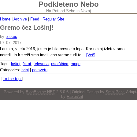
Podkleteno Nebo
Na Poti od Sebe in Nazaj
Home
|
Archive
|
Feed
|
Regular Site
Gremo čez Lošinj!
by
piskec
19. 07. 2017
Lanska, v letu 2016, jesen je bila presneto lepa. Kar nekaj izletov smo
naredili in k sreči smo imeli lepo vreme tudi ta...
[Več]
Tags:
lošinj
,
čikat
,
televrina
,
osorščica
,
morje
Categories:
hribi
|
po svetu
|
To the top
|
Powered by
BlogEngine.NET
2.5.0.6 | Original Design by
SmallPark
, Adapt
by
RazorAnt