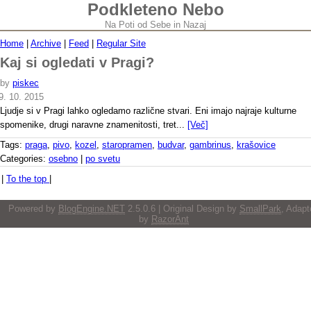
Podkleteno Nebo
Na Poti od Sebe in Nazaj
Home
|
Archive
|
Feed
|
Regular Site
Kaj si ogledati v Pragi?
by
piskec
9. 10. 2015
Ljudje si v Pragi lahko ogledamo različne stvari. Eni imajo najraje kulturne
spomenike, drugi naravne znamenitosti, tret...
[Več]
Tags:
praga
,
pivo
,
kozel
,
staropramen
,
budvar
,
gambrinus
,
krašovice
Categories:
osebno
|
po svetu
|
To the top
|
Powered by
BlogEngine.NET
2.5.0.6 | Original Design by
SmallPark
, Adapt
by
RazorAnt