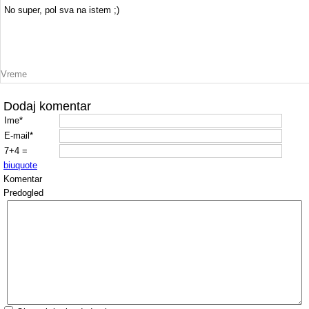
No super, pol sva na istem ;)
Vreme
Dodaj komentar
Ime*
E-mail*
7+4 =
b
i
u
quote
Komentar
Predogled