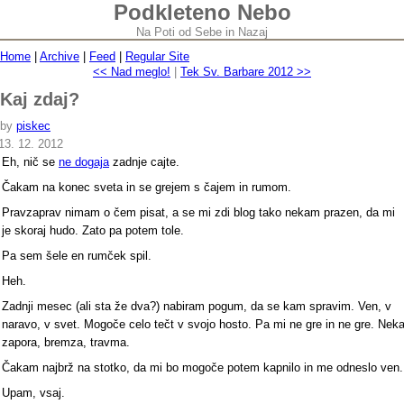
Podkleteno Nebo
Na Poti od Sebe in Nazaj
Home
|
Archive
|
Feed
|
Regular Site
<< Nad meglo!
|
Tek Sv. Barbare 2012 >>
Kaj zdaj?
by
piskec
13. 12. 2012
Eh, nič se
ne dogaja
zadnje cajte.
Čakam na konec sveta in se grejem s čajem in rumom.
Pravzaprav nimam o čem pisat, a se mi zdi blog tako nekam prazen, da mi
je skoraj hudo. Zato pa potem tole.
Pa sem šele en rumček spil.
Heh.
Zadnji mesec (ali sta že dva?) nabiram pogum, da se kam spravim. Ven, v
naravo, v svet. Mogoče celo tečt v svojo hosto. Pa mi ne gre in ne gre. Nek
zapora, bremza, travma.
Čakam najbrž na stotko, da mi bo mogoče potem kapnilo in me odneslo ven.
Upam, vsaj.