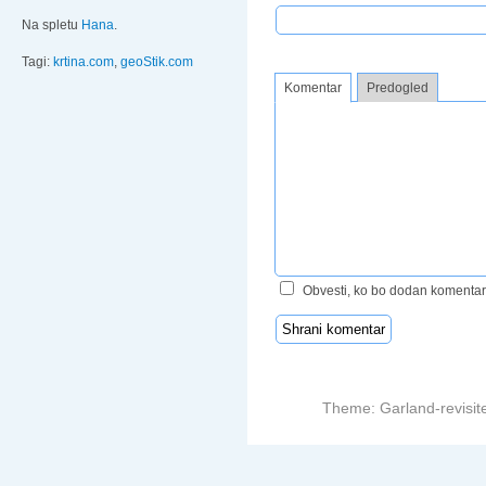
Na spletu
Hana
.
Tagi:
krtina.com
,
geoStik.com
Komentar
Predogled
Obvesti, ko bo dodan komentar
Theme: Garland-revisit