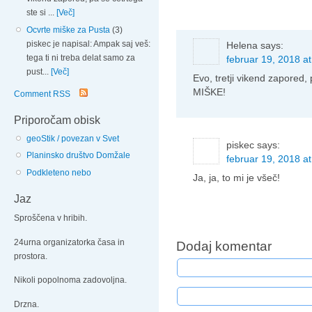
ste si ...
[Več]
Ocvrte miške za Pusta
(3)
piskec je napisal: Ampak saj veš:
Helena
says:
tega ti ni treba delat samo za
februar 19, 2018 at
pust...
[Več]
Evo, tretji vikend zapored, 
MIŠKE!
Comment RSS
Priporočam obisk
geoStik / povezan v Svet
piskec
says:
Planinsko društvo Domžale
februar 19, 2018 at
Podkleteno nebo
Ja, ja, to mi je všeč!
Jaz
Sproščena v hribih.
24urna organizatorka časa in
Dodaj komentar
prostora.
Nikoli popolnoma zadovoljna.
Drzna.