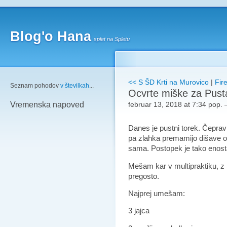
Blog'o Hana
splet na Spletu
<< S ŠD Krti na Murovico
|
Fir
Seznam pohodov
v številkah
...
Ocvrte miške za Pust
februar 13, 2018 at 7:34 pop.
Vremenska napoved
Danes je pustni torek. Čepra
pa zlahka premamijo dišave ocv
sama.
Postopek je tako enos
Mešam kar v multipraktiku, z 
pregosto.
Najprej umešam:
3 jajca