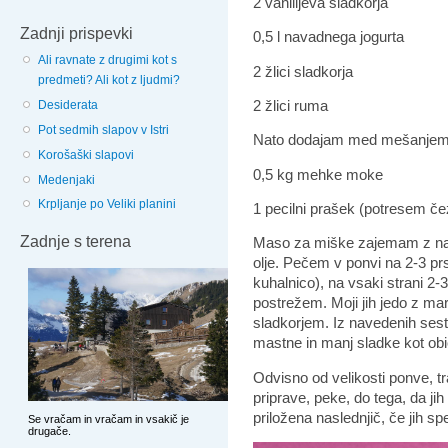
2 vanilijeva sladkorja
Zadnji prispevki
0,5 l navadnega jogurta
Ali ravnate z drugimi kot s
2 žlici sladkorja
predmeti? Ali kot z ljudmi?
2 žlici ruma
Desiderata
Pot sedmih slapov v Istri
Nato dodajam med mešanjem v
Korošaški slapovi
0,5 kg mehke moke
Medenjaki
Krpljanje po Veliki planini
1 pecilni prašek (potresem čez
Zadnje s terena
Maso za miške zajemam z naolj
olje. Pečem v ponvi na 2-3 pr
kuhalnico), na vsaki strani 2-
postrežem. Moji jih jedo z ma
sladkorjem.
Iz navedenih ses
mastne in manj sladke kot obi
Odvisno od velikosti ponve, tr
priprave, peke, do tega, da ji
priložena naslednjič, če jih sp