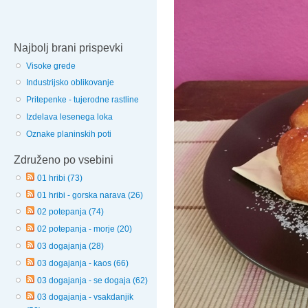
Najbolj brani prispevki
Visoke grede
Industrijsko oblikovanje
Pritepenke - tujerodne rastline
Izdelava lesenega loka
Oznake planinskih poti
Združeno po vsebini
01 hribi (73)
01 hribi - gorska narava (26)
02 potepanja (74)
02 potepanja - morje (20)
03 dogajanja (28)
03 dogajanja - kaos (66)
03 dogajanja - se dogaja (62)
03 dogajanja - vsakdanjik