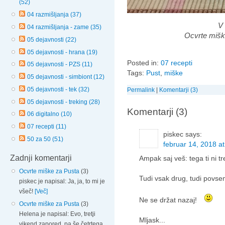
(52)
04 razmišljanja (37)
V 
04 razmišljanja - zame (35)
Ocvrte mišk
05 dejavnosti (22)
05 dejavnosti - hrana (19)
Posted in:
07 recepti
05 dejavnosti - PZS (11)
Tags:
Pust
,
miške
05 dejavnosti - simbiont (12)
05 dejavnosti - tek (32)
Permalink
|
Komentarji (3)
05 dejavnosti - treking (28)
Komentarji (3)
06 digitalno (10)
07 recepti (11)
piskec
says:
50 za 50 (51)
februar 14, 2018 at
Zadnji komentarji
Ampak saj veš: tega ti ni t
Ocvrte miške za Pusta
(3)
Tudi vsak drug, tudi povse
piskec je napisal: Ja, ja, to mi je
všeč!
[Več]
Ne se držat nazaj!
Ocvrte miške za Pusta
(3)
Helena je napisal: Evo, tretji
Mljask...
vikend zapored, pa še četrtega