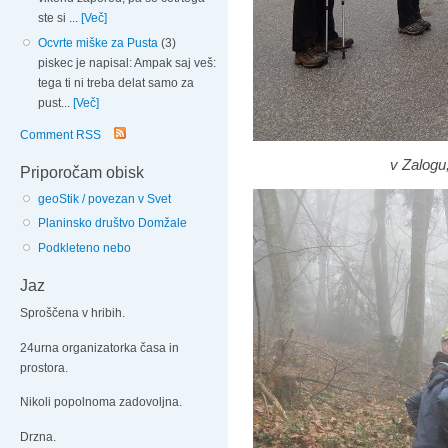
ste si ...
[Več]
Ocvrte miške za Pusta
(3)
piskec je napisal: Ampak saj veš:
tega ti ni treba delat samo za
pust...
[Več]
Comment RSS
v Zalogu
Priporočam obisk
geoStik / povezan v Svet
Planinsko društvo Domžale
Podkleteno nebo
Jaz
Sproščena v hribih.
24urna organizatorka časa in
prostora.
Nikoli popolnoma zadovoljna.
Drzna.