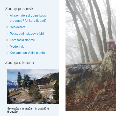
Zadnji prispevki
Ali ravnate z drugimi kot s
predmeti? Ali kot z ljudmi?
Desiderata
Pot sedmih slapov v Istri
Korošaški slapovi
Medenjaki
Krpljanje po Veliki planini
Zadnje s terena