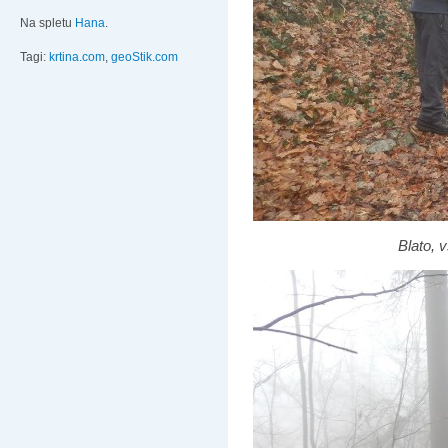
Na spletu
Hana
.
Tagi:
krtina.com
,
geoStik.com
Blato, 