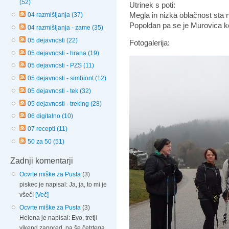
(52)
Utrinek s poti:
Megla in nizka oblačnost sta 
04 razmišljanja (37)
Popoldan pa se je Murovica k
04 razmišljanja - zame (35)
05 dejavnosti (22)
Fotogalerija:
05 dejavnosti - hrana (19)
05 dejavnosti - PZS (11)
05 dejavnosti - simbiont (12)
05 dejavnosti - tek (32)
05 dejavnosti - treking (28)
06 digitalno (10)
07 recepti (11)
50 za 50 (51)
Zadnji komentarji
Ocvrte miške za Pusta
(3)
piskec je napisal: Ja, ja, to mi je
všeč!
[Več]
Ocvrte miške za Pusta
(3)
Helena je napisal: Evo, tretji
vikend zapored, pa še četrtega