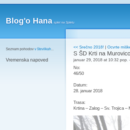
Blog'o Hana
splet na Spletu
<< Srečno 2018!
|
Ocvrte mišk
Seznam pohodov
v številkah
...
S ŠD Krti na Murovic
januar 29, 2018 at 10:32 pop.
Vremenska napoved
No:
46/50
Datum:
28. januar 2018
Trasa:
Krtina – Zalog – Sv. Trojica –