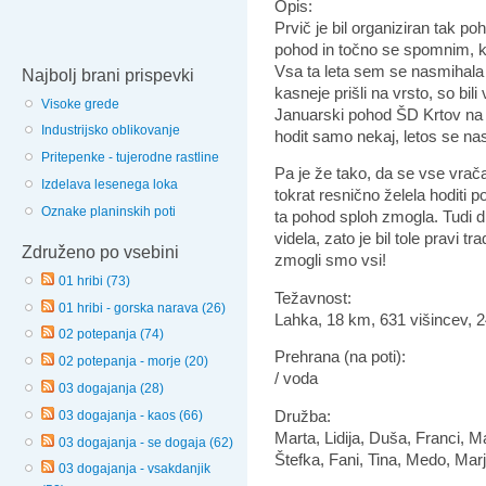
Opis:
Prvič je bil organiziran tak p
pohod in točno se spomnim, k
Vsa ta leta sem se nasmihala mo
Najbolj brani prispevki
kasneje prišli na vrsto, so bi
Visoke grede
Januarski pohod ŠD Krtov na M
Industrijsko oblikovanje
hodit samo nekaj, letos se nas
Pritepenke - tujerodne rastline
Pa je že tako, da se vse vrača.
Izdelava lesenega loka
tokrat resnično želela hoditi 
Oznake planinskih poti
ta pohod sploh zmogla. Tudi 
videla, zato je bil tole pravi tr
Združeno po vsebini
zmogli smo vsi!
01 hribi (73)
Težavnost:
01 hribi - gorska narava (26)
Lahka, 18 km, 631 višincev, 
02 potepanja (74)
Prehrana (na poti):
02 potepanja - morje (20)
/ voda
03 dogajanja (28)
Družba:
03 dogajanja - kaos (66)
Marta, Lidija, Duša, Franci, M
03 dogajanja - se dogaja (62)
Štefka, Fani, Tina, Medo, Mar
03 dogajanja - vsakdanjik