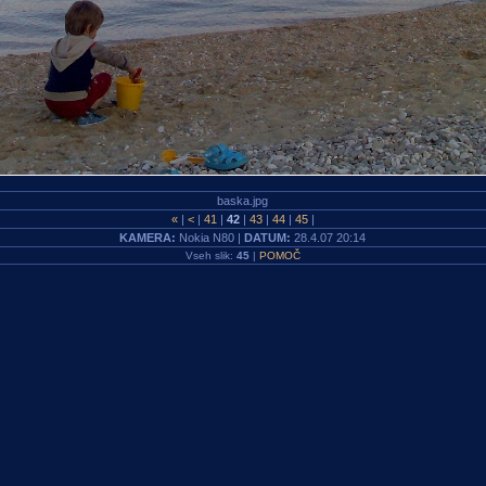
baska.jpg
«
|
<
|
41
|
42
|
43
|
44
|
45
|
KAMERA:
Nokia N80 |
DATUM:
28.4.07 20:14
Vseh slik:
45
|
POMOČ