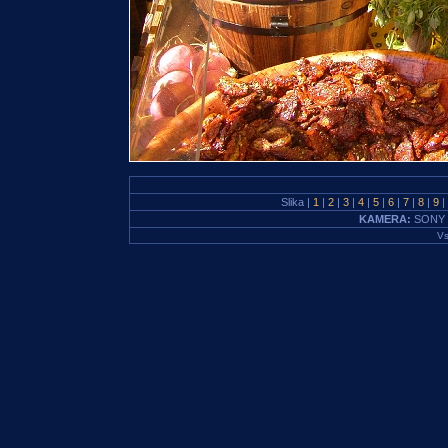
Slika |
1
|
2
|
3
|
4
|
5
|
6
|
7
|
8
|
9
|
KAMERA:
SONY 
Vs