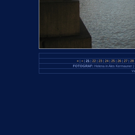
«
|
<
|
21
|
22
|
23
|
24
|
25
|
26
|
27
|
28
FOTOGRAF:
Helena in Ales Kermauner |
Vs