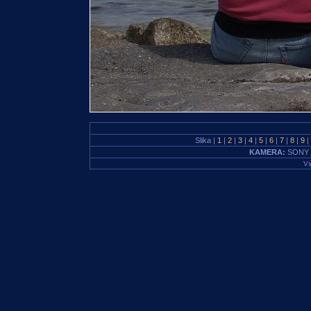
Slika |
1
|
2
|
3
|
4
|
5
|
6
|
7
|
8
|
9
|
KAMERA:
SONY 
Vs