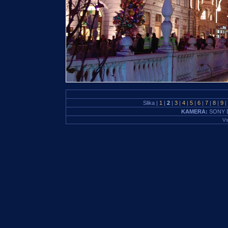
Slika |
1
|
2
|
3
|
4
|
5
|
6
|
7
|
8
|
9
|
KAMERA:
SONY 
Vs