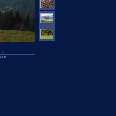
|
»
 15:16