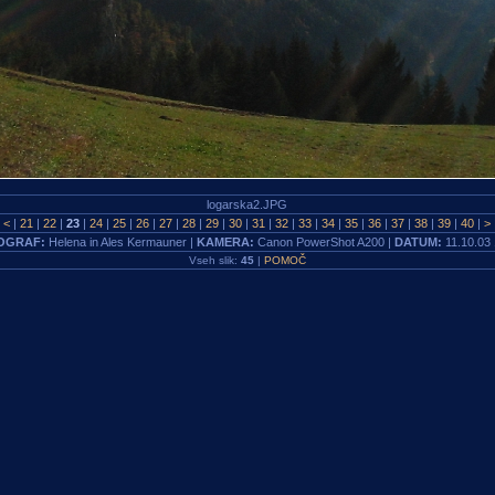
logarska2.JPG
|
<
|
21
|
22
|
23
|
24
|
25
|
26
|
27
|
28
|
29
|
30
|
31
|
32
|
33
|
34
|
35
|
36
|
37
|
38
|
39
|
40
|
>
OGRAF:
Helena in Ales Kermauner |
KAMERA:
Canon PowerShot A200 |
DATUM:
11.10.03
Vseh slik:
45
|
POMOČ