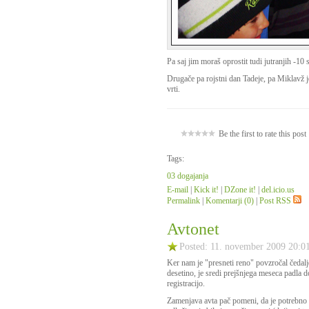
Pa saj jim moraš oprostit tudi jutranjih -10 
Drugače pa rojstni dan Tadeje, pa Miklavž je
vrti.
Be the first to rate this post
Tags:
03 dogajanja
E-mail
|
Kick it!
|
DZone it!
|
del.icio.us
Permalink
|
Komentarji (0)
|
Post RSS
Avtonet
Posted: 11. november 2009 20:0
Ker nam je "presneti reno" povzročal čedalj
desetino, je sredi prejšnjega meseca padla d
registracijo.
Zamenjava avta pač pomeni, da je potrebno p