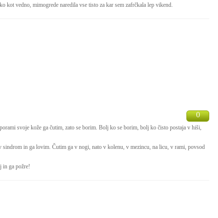
ko kot vedno, mimogrede naredila vse tisto za kar sem zafrčkala lep vikend.
0
orami svoje kože ga čutim, zato se borim. Bolj ko se borim, bolj ko čisto postaja v hiši,
 sindrom in ga lovim. Čutim ga v nogi, nato v kolenu, v mezincu, na licu, v rami, povsod
 in ga požre!