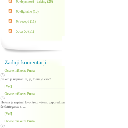
05 dejavnosti - treking (28)
06 digitalno (10)
07 recepti (11)
50 za 50 (51)
Zadnji komentarji
Ocvrte miške za Pusta
(3)
piskec je napisal: Ja, ja, to mi je všeč!
[Več]
Ocvrte miške za Pusta
(3)
Helena je napisal: Evo, tretji vikend zapored, pa
še četrtega ste si ...
[Več]
Ocvrte miške za Pusta
(3)