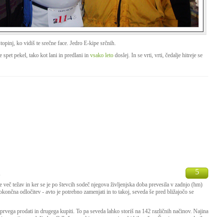
stopinj, ko vidiš te srečne face. Jedro E-kipe srčnih.
 spet pekel, tako kot lani in predlani in
vsako leto
doslej. In se vrti, vrti, čedalje hitreje se
5
1
e več težav in ker se je po števcih sodeč njegova življenjska doba prevesila v zadnjo (hm)
okončna odločitev - avto je potrebno zamenjati in to takoj, seveda še pred bližajočo se
rvega prodati in drugega kupiti. To pa seveda lahko storiš na 142 različnih načinov. Najina