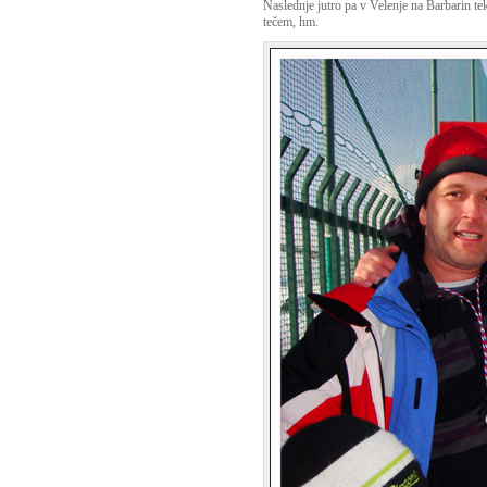
Naslednje jutro pa v Velenje na Barbarin tek
tečem, hm.