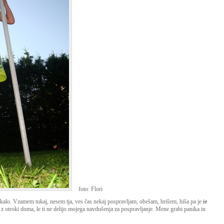
foto: Flori
kalo. Vzamem tukaj, nesem tja, ves čas nekaj pospravljam, obešam, brišem, hiša pa je
iz
z otroki doma, le ti ne delijo mojega navdušenja za pospravljanje. Mene grabi panika in