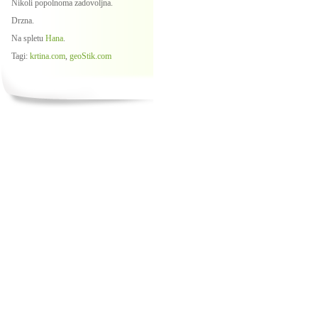
Nikoli popolnoma zadovoljna.
Drzna.
Na spletu
Hana
.
Tagi:
krtina.com
,
geoStik.com