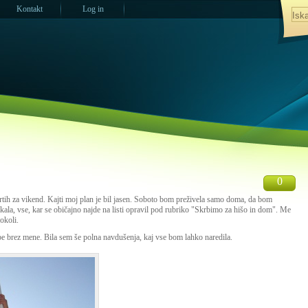
Kontakt
Log in
0
črtih za vikend. Kajti moj plan je bil jasen. Soboto bom preživela samo doma, da bom
likala, vse, kar se običajno najde na listi opravil pod rubriko "Skrbimo za hišo in dom". Me
aokoli.
ibe brez mene. Bila sem še polna navdušenja, kaj vse bom lahko naredila.