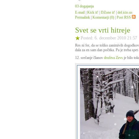
03 dogajanja
E-mail
|
Kick it!
|
DZone it!
|
del.icio.us
Permalink
|
Komentarji (0)
|
Post RSS
Svet se vrti hitreje
Posted: 6. december 2010 21:57
Res ni fer, da se toliko zanimivih dogodkov
dala za en sam dan počitka. Pa je treba spet
12. srečanje članov
društva Zevs
je bilo tok