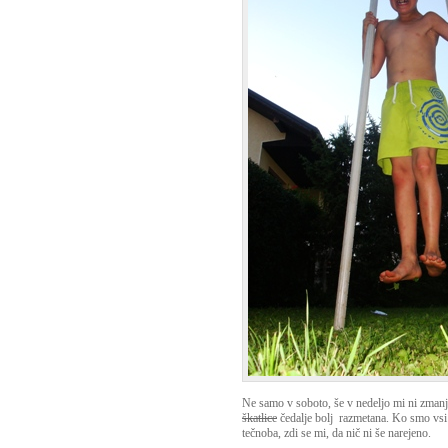
Ne samo v soboto, še v nedeljo mi ni zmanj
škatlice
čedalje bolj razmetana. Ko smo vsi 
tečnoba, zdi se mi, da nič ni še narejeno.