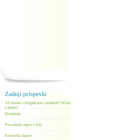
Zadnji prispevki
Ali ravnate z drugimi kot s predmeti? Ali kot
z ljudmi?
Desiderata
Pot sedmih slapov v Istri
Korošaški slapovi