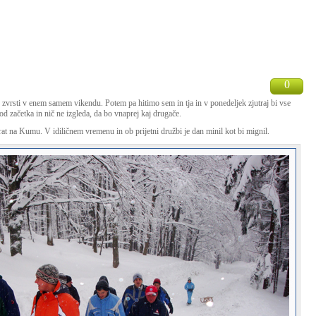
0
 zvrsti v enem samem vikendu. Potem pa hitimo sem in tja in v ponedeljek zjutraj bi vse
 od začetka in nič ne izgleda, da bo vnaprej kaj drugače.
rat na Kumu. V idiličnem vremenu in ob prijetni družbi je dan minil kot bi mignil.