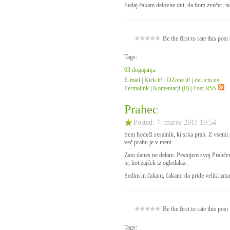
Sedaj čakam delovne dni, da bom zvečer, ta
Be the first to rate this post
Tags:
03 dogajanja
E-mail
|
Kick it!
|
DZone it!
|
del.icio.us
Permalink
|
Komentarji (0)
|
Post RSS
Prahec
Posted: 7. marec 2011 19:54
Sem hodeči sesalnik, ki srka prah. Z vsemi p
več prahu je v meni.
Zato danes ne delam. Pestujem svoj Prahčev
je, kot zajček iz ogledalca.
Sedim in čakam, čakam, da pride veliki zmaj
Be the first to rate this post
Tags: