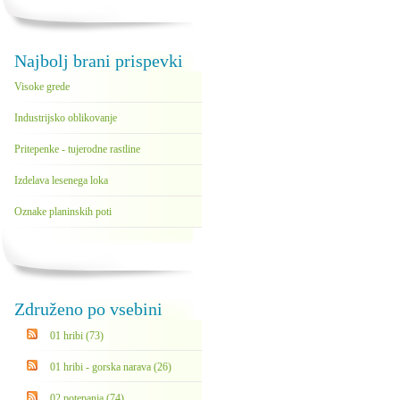
Najbolj brani prispevki
Visoke grede
Industrijsko oblikovanje
Pritepenke - tujerodne rastline
Izdelava lesenega loka
Oznake planinskih poti
Združeno po vsebini
01 hribi (73)
01 hribi - gorska narava (26)
02 potepanja (74)