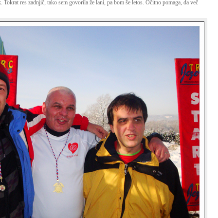
. Tokrat res zadnjič, tako sem govorila že lani, pa bom še letos. Očitno pomaga, da več