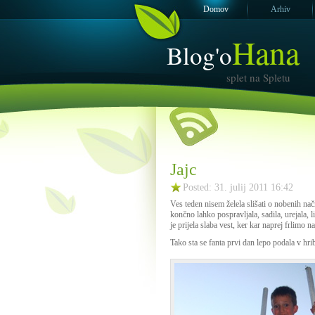
Domov
Arhiv
Hana
Blog'o
splet na Spletu
Jajc
Posted: 31. julij 2011 16:42
Ves teden nisem želela slišati o nobenih na
končno lahko pospravljala, sadila, urejala, 
je prijela slaba vest, ker kar naprej frlimo n
Tako sta se fanta prvi dan lepo podala v hr