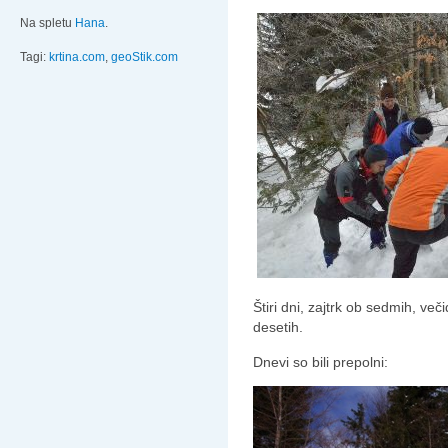
Na spletu
Hana
.
Tagi:
krtina.com
,
geoStik.com
Štiri dni, zajtrk ob sedmih, ve
desetih.
Dnevi so bili prepolni: