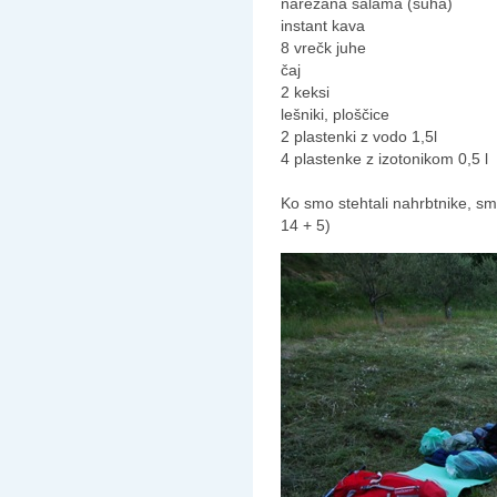
narezana salama (suha)
instant kava
8 vrečk juhe
čaj
2 keksi
lešniki, ploščice
2 plastenki z vodo 1,5l
4 plastenke z izotonikom 0,5 l
Ko smo stehtali nahrbtnike, smo
14 + 5)