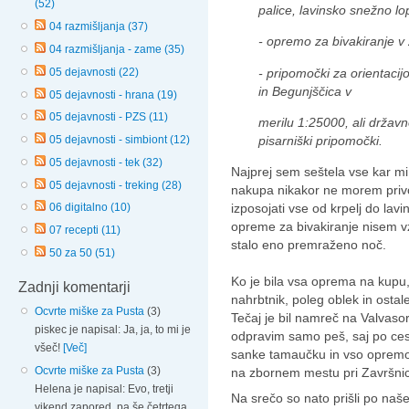
(52)
palice, lavinsko snežno lo
04 razmišljanja (37)
- opremo za bivakiranje v
04 razmišljanja - zame (35)
- pripomočki za orientacij
05 dejavnosti (22)
in Begunjščica v
05 dejavnosti - hrana (19)
05 dejavnosti - PZS (11)
merilu 1:25000, ali držav
pisarniški pripomočki.
05 dejavnosti - simbiont (12)
05 dejavnosti - tek (32)
Najprej sem seštela vse kar mi 
05 dejavnosti - treking (28)
nakupa nikakor ne morem privošč
izposojati vse od krpelj do lavi
06 digitalno (10)
opreme za bivakiranje nisem vz
07 recepti (11)
stalo eno premraženo noč.
50 za 50 (51)
Ko je bila vsa oprema na kupu, 
Zadnji komentarji
nahrbtnik, poleg oblek in ostale
Ocvrte miške za Pusta
(3)
Tečaj je bil namreč na Valvas
piskec je napisal: Ja, ja, to mi je
odpravim samo peš, saj po ces
všeč!
[Več]
sanke tamaučku in vso opremo 
Ocvrte miške za Pusta
(3)
na zbornem mestu pri Završnici
Helena je napisal: Evo, tretji
Na srečo so nato prišli po na
vikend zapored, pa še četrtega