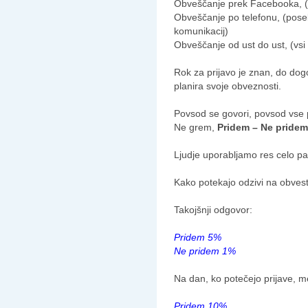
Obveščanje prek Facebooka, (
Obveščanje po telefonu, (posebe
komunikacij)
Obveščanje od ust do ust, (vsi z
Rok za prijavo je znan, do dog
planira svoje obveznosti.
Povsod se govori, povsod vse p
Ne grem,
Pridem – Ne pridem
Ljudje uporabljamo res celo pal
Kako potekajo odzivi na obvest
Takojšnji odgovor:
Pridem 5%
Ne pridem 1%
Na dan, ko potečejo prijave, me
Pridem 10%