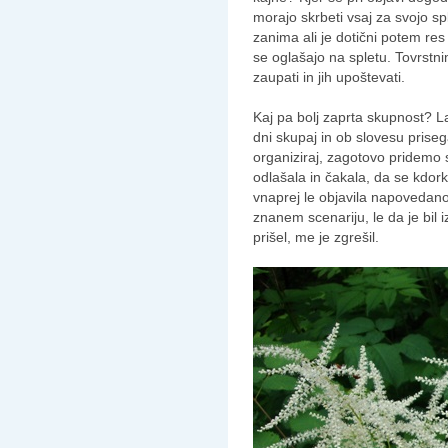
morajo skrbeti vsaj za svojo 
zanima ali je dotični potem res 
se oglašajo na spletu. Tovrst
zaupati in jih upoštevati.
Kaj pa bolj zaprta skupnost? La
dni skupaj in ob slovesu prise
organiziraj, zagotovo pridemo 
odlašala in čakala, da se kdor
vnaprej le objavila napovedano
znanem scenariju, le da je bil i
prišel, me je zgrešil.