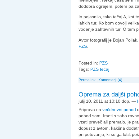
mentorjem. Nekaj časa se mi n
dodobra ogrejem, potem pa 
In pojasnilo, tako tečaj A, kot 
lahkih tur. Ko bom dovolj veli
vodenje zahtevnih tur. O tem p
Avtor fotografij je Bojan Pollak
PZS
.
Posted in:
PZS
Tags:
PZS tečaj
Permalink
|
Komentarji (4)
Oprema za daljši poh
julij 10, 2011 at 10:10 dop.
—
Priprava na
večdnevni pohod
d
pohod sam. Imeti s sabo ravno p
vzeti preveč ali premalo, je p
dopust z avtom, kakšna dodatna
pri potovanju, ki se ga lotiš pe