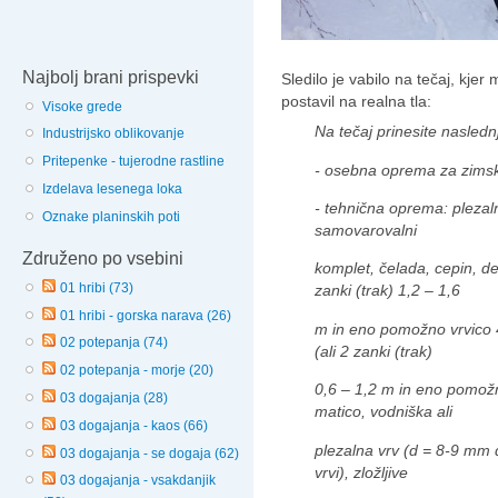
Najbolj brani prispevki
Sledilo je vabilo na tečaj, k
postavil na realna tla:
Visoke grede
Na tečaj prinesite nasled
Industrijsko oblikovanje
Pritepenke - tujerodne rastline
- osebna oprema za zims
Izdelava lesenega loka
- tehnična oprema: plezaln
Oznake planinskih poti
samovarovalni
Združeno po vsebini
komplet, čelada, cepin, d
01 hribi (73)
zanki (trak) 1,2 – 1,6
01 hribi - gorska narava (26)
m in eno pomožno vrvico 
02 potepanja (74)
(ali 2 zanki (trak)
02 potepanja - morje (20)
0,6 – 1,2 m in eno pomožn
03 dogajanja (28)
matico, vodniška ali
03 dogajanja - kaos (66)
plezalna vrv (d = 8-9 mm 
03 dogajanja - se dogaja (62)
vrvi), zložljive
03 dogajanja - vsakdanjik