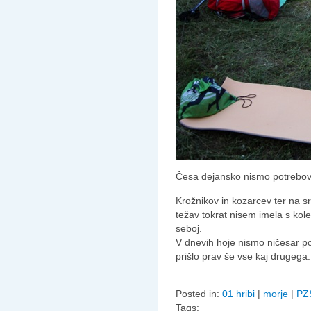
Česa dejansko nismo potrebov
Krožnikov in kozarcev ter na s
težav tokrat nisem imela s kolen
seboj.
V dnevih hoje nismo ničesar p
prišlo prav še vse kaj drugega.
Posted in:
01 hribi
|
morje
|
PZ
Tags: