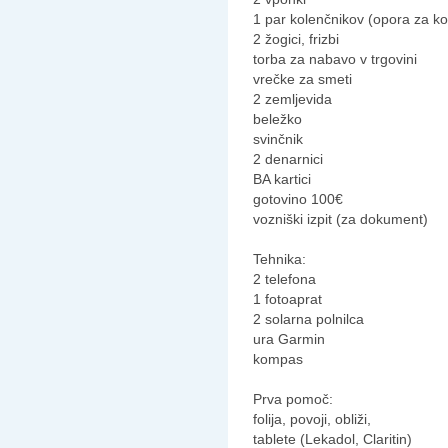
1 par kolenčnikov (opora za ko
2 žogici, frizbi
torba za nabavo v trgovini
vrečke za smeti
2 zemljevida
beležko
svinčnik
2 denarnici
BA kartici
gotovino 100€
vozniški izpit (za dokument)
Tehnika:
2 telefona
1 fotoaprat
2 solarna polnilca
ura Garmin
kompas
Prva pomoč:
folija, povoji, obliži,
tablete (Lekadol, Claritin)