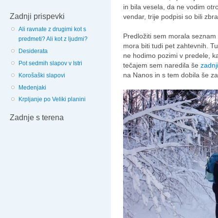
in bila vesela, da ne vodim otr
Zadnji prispevki
vendar, trije podpisi so bili zbr
Ali ravnate z drugimi kot s
Predložiti sem morala seznam 
predmeti? Ali kot z ljudmi?
mora biti tudi pet zahtevnih. Tu
Desiderata
ne hodimo pozimi v predele, k
Pot sedmih slapov v Istri
tečajem sem naredila še
zadnj
na Nanos in s tem dobila še za
Korošaški slapovi
Medenjaki
Krpljanje po Veliki planini
Zadnje s terena