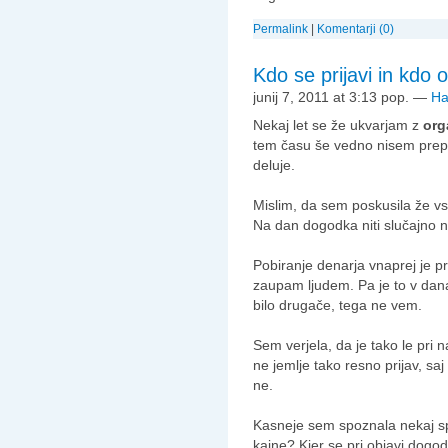
Permalink
|
Komentarji (0)
Kdo se prijavi in kdo 
junij 7, 2011 at 3:13 pop.
—
Ha
Nekaj let se že ukvarjam z
org
tem času še vedno nisem prepri
deluje.
Mislim, da sem poskusila že vs
Na dan dogodka niti slučajno ne
Pobiranje denarja vnaprej je p
zaupam ljudem. Pa je to v dana
bilo drugače, tega ne vem.
Sem verjela, da je tako le pri 
ne jemlje tako resno prijav, saj
ne.
Kasneje sem spoznala nekaj sple
kajne? Kjer se pri objavi dogod