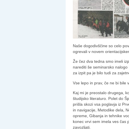
Naše dogodivščine so celo pov
ogrevali v novem orientacijsk
Že čez dva tedna smo imeli iz
narediti še seminarsko nalogo 
za izpit pa je bilo tudi za zajetn
Vse lepo in prav, če ne bi bile
Kaj mi je preostalo drugega, k
študijsko literaturo. Polet do Š
prišla skozi vsa poglavja iz P
in navigacije, Metodike dela, 
opreme, Gibanja in tehnike vod
konec vrvi sem imela ves čas pri
zavozljati.