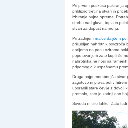
Pri prvem poskusu pakiranja op
približno tretjina stvari in pri
izbiranje nujne opreme. Potr
streho nad glavo, topla in pole
stvari za dopust na morju.
Pri zadnjem
malce daljšem po
priljubljen nahrbtnik povzroča 
oprijema na pasu oziroma boki
popotovanjem zato kupili še n
nahrbtnika ne nosi na ramenih
pripomoglo k uspešnemu prem
Druga najpomembnejša stvar pa
zagotovo ni prava pot v hitr
uporabili stare čevlje z dovolj 
premalo, zato je zadnji dan hoje
Seveda ni bilo lahko. Zato tudi