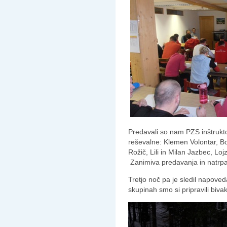
Predavali so nam PZS inštruktor
reševalne: Klemen Volontar, B
Rožič, Lili in Milan Jazbec, Lo
Zanimiva predavanja in natrpan
Tretjo noč pa je sledil napove
skupinah smo si pripravili bivak