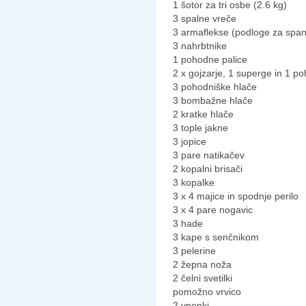
1 šotor za tri osbe (2.6 kg)
3 spalne vreče
3 armaflekse (podloge za span
3 nahrbtnike
1 pohodne palice
2 x gojzarje, 1 superge in 1 p
3 pohodniške hlače
3 bombažne hlače
2 kratke hlače
3 tople jakne
3 jopice
3 pare natikačev
2 kopalni brisači
3 kopalke
3 x 4 majice in spodnje perilo
3 x 4 pare nogavic
3 hade
3 kape s senčnikom
3 pelerine
2 žepna noža
2 čelni svetilki
pomožno vrvico
2 vponki