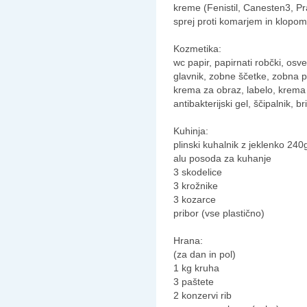
kreme (Fenistil, Canesten3, P
sprej proti komarjem in klopom
Kozmetika:
wc papir, papirnati robčki, osvež
glavnik, zobne ščetke, zobna 
krema za obraz, labelo, krema
antibakterijski gel, ščipalnik, 
Kuhinja:
plinski kuhalnik z jeklenko 240
alu posoda za kuhanje
3 skodelice
3 krožnike
3 kozarce
pribor (vse plastično)
Hrana:
(za dan in pol)
1 kg kruha
3 paštete
2 konzervi rib