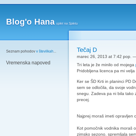
Blog'o Hana
splet na Spletu
Tečaj D
Seznam pohodov
v številkah
...
marec 26, 2013 at 7:42 pop.
Vremenska napoved
Tri leta je že minilo od mojega
Pridobljena licenca pa mi velja
Ker se ŠD Krti in planinci PD 
sem se odločila, da svoje vodn
snegu. Zadeva pa ni bila tako z
precej.
Najprej moraš imeti opravljen 
Kot pomočnik vodnika moraš opr
zimsko sezono, spremljala sem