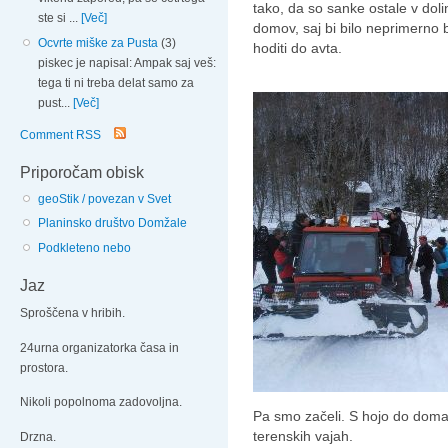
tako, da so sanke ostale v dol
ste si ...
[Več]
domov, saj bi bilo neprimerno 
Ocvrte miške za Pusta
(3)
hoditi do avta.
piskec je napisal: Ampak saj veš:
tega ti ni treba delat samo za
pust...
[Več]
Comment RSS
Priporočam obisk
geoStik / povezan v Svet
Planinsko društvo Domžale
Podkleteno nebo
Jaz
Sproščena v hribih.
24urna organizatorka časa in
prostora.
Nikoli popolnoma zadovoljna.
Pa smo začeli. S hojo do doma,
terenskih vajah.
Drzna.