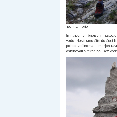
pot na morje
In najpomembnejše in najtežje 
vodo. Nosili smo štiri do šest l
pohod večinoma usmerjen ravno
oskrbovali s tekočino. Bez vod