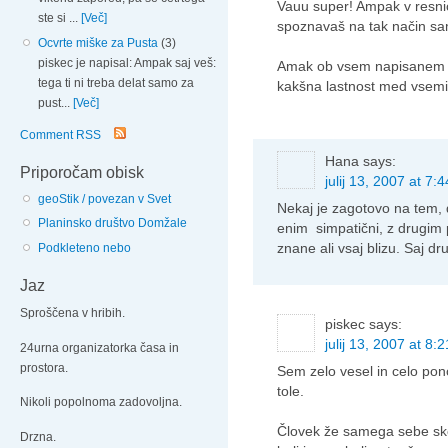
Vauu super! Ampak v resnic
ste si ...
[Več]
spoznavaš na tak način s
Ocvrte miške za Pusta
(3)
piskec je napisal: Ampak saj veš:
Amak ob vsem napisanem s
tega ti ni treba delat samo za
kakšna lastnost med vsem
pust...
[Več]
Comment RSS
Hana
says:
Priporočam obisk
julij 13, 2007 at 7:
geoStik / povezan v Svet
Nekaj je zagotovo na tem, 
Planinsko društvo Domžale
enim simpatični, z drugim p
znane ali vsaj blizu. Saj d
Podkleteno nebo
Jaz
Sproščena v hribih.
piskec
says:
julij 13, 2007 at 8:
24urna organizatorka časa in
prostora.
Sem zelo vesel in celo pono
tole.
Nikoli popolnoma zadovoljna.
Človek že samega sebe sko
Drzna.