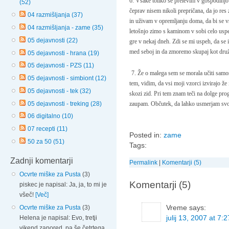
6. Vsake toliko se prelevim v
gospodinjo 
(52)
čeprav nisem nikoli prepričana, da jo r
04 razmišljanja (37)
in uživam v opremljanju doma, da bi se vs
04 razmišljanja - zame (35)
letošnjo zimo s kaminom v sobi celo uspe
05 dejavnosti (22)
gre v nekaj dneh. Zdi se mi uspeh, da se i
med seboj in da zmoremo skupaj kot druži
05 dejavnosti - hrana (19)
05 dejavnosti - PZS (11)
7. Že o malega sem se morala učiti samost
05 dejavnosti - simbiont (12)
tem, vidim, da vsi moji vzorci izvirajo že
05 dejavnosti - tek (32)
skozi zid. Pri tem znam teči na dolge proge
05 dejavnosti - treking (28)
zaupam. Občutek, da lahko usmerjam svoj
06 digitalno (10)
07 recepti (11)
Posted in:
zame
50 za 50 (51)
Tags:
Zadnji komentarji
Permalink
|
Komentarji (5)
Ocvrte miške za Pusta
(3)
Komentarji (5)
piskec je napisal: Ja, ja, to mi je
všeč!
[Več]
Vreme
says:
Ocvrte miške za Pusta
(3)
julij 13, 2007 at 7:
Helena je napisal: Evo, tretji
vikend zapored, pa še četrtega