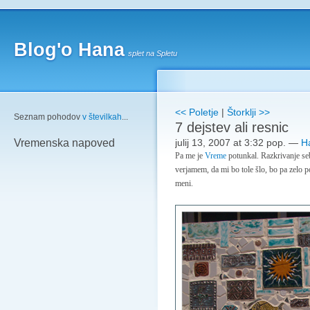
Blog'o Hana
splet na Spletu
<< Poletje
|
Štorklji >>
Seznam pohodov
v številkah
...
7 dejstev ali resnic
julij 13, 2007 at 3:32 pop.
—
H
Vremenska napoved
Pa me je
Vreme
potunkal. Razkrivanje seb
verjamem, da mi bo tole šlo, bo pa zelo 
meni.