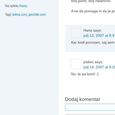
bolj jasno, bolj natančno.
Na spletu
Hana
.
A ne da pomaga in da je p
Tagi:
krtina.com
,
geoStik.com
Hana
says:
julij 13, 2007 at 8:
Kar bodi ponosen, saj sem s
piskec
says:
julij 14, 2007 at 8:
No, te pa bom! ;)
Dodaj komentar