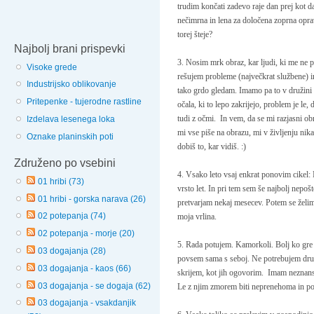
trudim končati zadevo raje dan prej kot d
nečimrna in lena za
določena zoprna oprav
torej šteje?
Najbolj brani prispevki
3. Nosim mrk obraz, kar ljudi, ki me ne p
Visoke grede
rešujem probleme (največkrat službene) i
Industrijsko oblikovanje
tako grdo gledam. Imamo pa to v družini 
Pritepenke - tujerodne rastline
očala, ki to lepo zakrijejo, problem je l
Izdelava lesenega loka
tudi z očmi. In vem, da se mi razjasni ob
mi vse piše na obrazu, mi v življenju ni
Oznake planinskih poti
dobiš to, kar vidiš. :)
Združeno po vsebini
4. Vsako leto vsaj enkrat ponovim cikel:
01 hribi (73)
vrsto let. In p
ri tem sem še najbolj nepoš
01 hribi - gorska narava (26)
pretvarjam nekaj mesecev. Potem se želim 
02 potepanja (74)
moja vrlina.
02 potepanja - morje (20)
5. Rada potujem. Kamorkoli. Bolj ko gre 
03 dogajanja (28)
povsem sama s seboj. Ne potrebujem druž
03 dogajanja - kaos (66)
skrijem, kot jih ogovorim.
Imam neznansk
03 dogajanja - se dogaja (62)
Le z njim zmorem biti neprenehoma in po
03 dogajanja - vsakdanjik