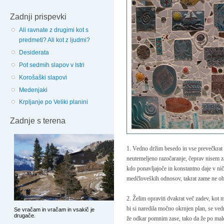
Zadnji prispevki
Ali ravnate z drugimi kot s
predmeti? Ali kot z ljudmi?
Desiderata
Pot sedmih slapov v Istri
Korošaški slapovi
Medenjaki
Krpljanje po Veliki planini
Zadnje s terena
1. Vedno držim besedo in vse prevečkrat p
neutemeljeno razočaranje, čeprav nisem z
kdo
ponavljajoče in konstantno daje v ni
medčloveških odnosov, takrat zame ne obs
2. Želim opraviti dvakrat več zadev, kot
bi si naredila močno okrnjen plan, se ve
že odkar pomnim zase, tako da že po mal