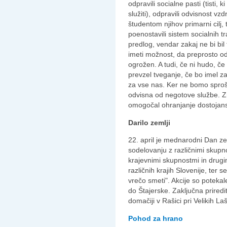
odpravili socialne pasti (tisti
služiti), odpravili odvisnost v
študentom njihov primarni cilj, 
poenostavili sistem socialnih 
predlog, vendar zakaj ne bi bil
imeti možnost, da preprosto odi
ogrožen. A tudi, če ni hudo, če 
prevzel tveganje, če bo imel 
za vse nas. Ker ne bomo sproš
odvisna od negotove službe. Zn
omogočal ohranjanje dostojans
Darilo zemlji
22. april je mednarodni Dan z
sodelovanju z različnimi skupno
krajevnimi skupnostmi in drugimi
različnih krajih Slovenije, ter s
vrečo smeti". Akcije so poteka
do Štajerske. Zaključna priredit
domačiji v Rašici pri Velikih La
Pohod za hrano