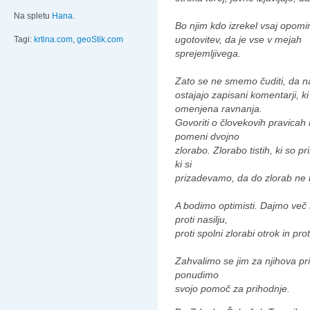
Na spletu
Hana
.
Bo njim kdo izrekel vsaj opomi
ugotovitev, da je vse v mejah
Tagi:
krtina.com
,
geoStik.com
sprejemljivega.
Zato se ne smemo čuditi, da 
ostajajo zapisani komentarji, k
omenjena ravnanja.
Govoriti o človekovih pravicah i
pomeni dvojno
zlorabo. Zlorabo tistih, ki so pri
ki si
prizadevamo, da do zlorab ne b
A bodimo optimisti. Dajmo več mo
proti nasilju,
proti spolni zlorabi otrok in pr
Zahvalimo se jim za njihova pr
ponudimo
svojo pomoč za prihodnje.