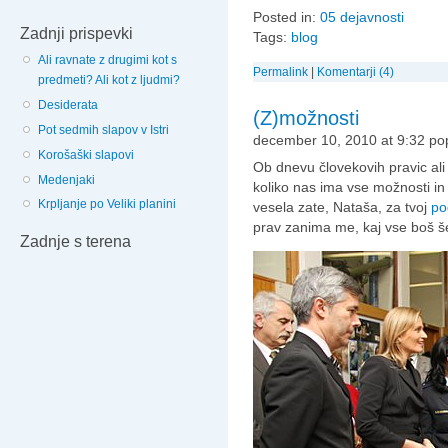
Posted in:
05 dejavnosti
Zadnji prispevki
Tags:
blog
Ali ravnate z drugimi kot s
Permalink
|
Komentarji (4)
predmeti? Ali kot z ljudmi?
Desiderata
(Z)možnosti
Pot sedmih slapov v Istri
december 10, 2010 at 9:32 po
Korošaški slapovi
Ob dnevu človekovih pravic ali
Medenjaki
koliko nas ima vse možnosti i
Krpljanje po Veliki planini
vesela zate, Nataša, za tvoj
po
prav zanima me, kaj vse boš š
Zadnje s terena