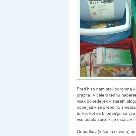
Pred hišo nam stoji ogromna ka
prazna. V celem tednu naberem
vsak ponedeljek v starem slogu 
odpeljati v že prepolno smeti
toliko, kot če bi odpeljal še vse
vso ostalo šaro, ki je ostala v 
Odpadkov (ločenih seveda) se v 