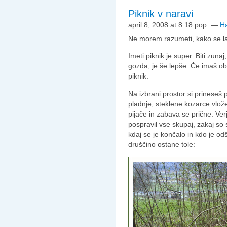
Piknik v naravi
april 8, 2008 at 8:18 pop.
—
H
Ne morem razumeti, kako se la
Imeti piknik je super. Biti zuna
gozda, je še lepše. Če imaš ob 
piknik.
Na izbrani prostor si prineseš p
pladnje, steklene kozarce vlože
pijače in zabava se prične. V
pospravil vse skupaj, zakaj so
kdaj se je končalo in kdo je od
druščino ostane tole: