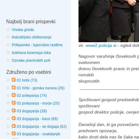
Najbolj brani prispevki
Visoke grede
Industrijsko oblikovanje
vir:
www2.policija.si
- ogled do
Pritepenke - tujerodne rastline
Izdelava lesenega loka
Nagovor varuhinje človekovih 
Oznake planinskih poti
svetovnem
dnevu človekovih pravic in pre
Združeno po vsebini
romskih
01 hribi (73)
skupnostih
________________________
01 hribi - gorska narava (26)
02 potepanja (74)
Spoštovani gospod predsednik 
02 potepanja - morje (20)
spoštovani
03 dogajanja (28)
gospod direktor policije, cenje
03 dogajanja - kaos (66)
Današnji dan, ki ga posvečamo
03 dogajanja - se dogaja (62)
predvsem opozarja,
03 dogajanja - vsakdanjik
kako dosti dela nas še čaka na