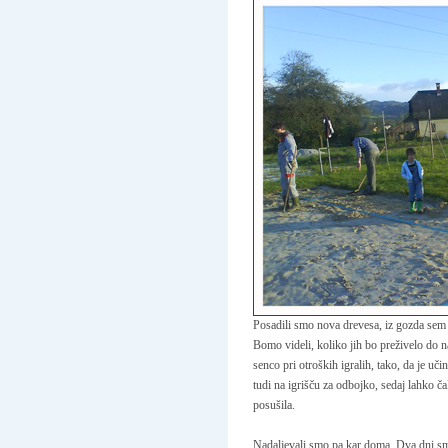
Posadili smo nova drevesa, iz gozda sem t
Bomo videli, koliko jih bo preživelo do n
senco pri otroških igralih, tako, da je u
tudi na igrišču za odbojko, sedaj lahko 
posušila.
Nadaljevali smo pa kar doma. Dva dni smo