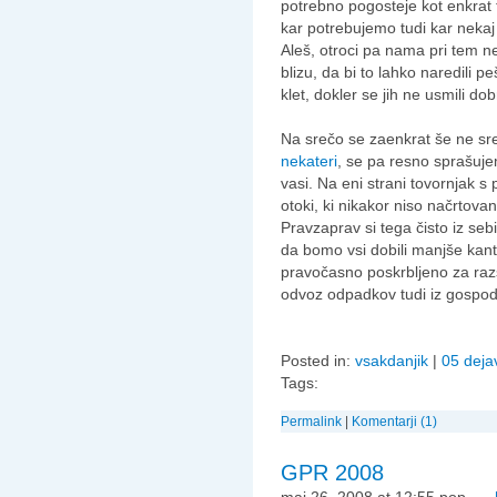
potrebno pogosteje kot enkrat 
kar potrebujemo tudi kar nekaj
Aleš, otroci pa nama pri tem ne
blizu, da bi to lahko naredili p
klet, dokler se jih ne usmili do
Na srečo se zaenkrat še ne sreč
nekateri
, se pa resno sprašujem,
vasi. Na eni strani tovornjak s
otoki, ki nikakor niso načrtova
Pravzaprav si tega čisto iz se
da bomo vsi dobili manjše kant
pravočasno poskrbljeno za razši
odvoz odpadkov tudi iz gospodi
Posted in:
vsakdanjik
|
05 deja
Tags:
Permalink
|
Komentarji (1)
GPR 2008
maj 26, 2008 at 12:55 pop.
—