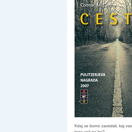
Kdaj se bomo zavedali, kaj vse
tega več ne bo?