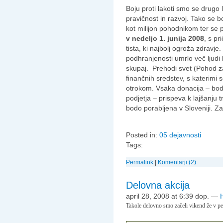
Boju proti lakoti smo se drugo 
pravičnost in razvoj. Tako se 
kot milijon pohodnikom ter se 
v nedeljo 1. junija 2008
, s p
tista, ki najbolj ogroža zdravje.
podhranjenosti umrlo več ljudi 
skupaj. Prehodi svet (Pohod z
finančnih sredstev, s katerimi 
otrokom. Vsaka donacija – bod
podjetja – prispeva k lajšanju 
bodo porabljena v Sloveniji. Zak
Posted in:
05 dejavnosti
Tags:
Permalink
|
Komentarji (2)
Delovna akcija
april 28, 2008 at 6:39 dop.
—
Takole delovno smo začeli vikend že v pe