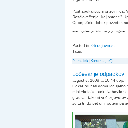
Post apokaliptični prizor niča.
Razčlovečenje. Kaj ostane? Up
Ogenj. Zelo dober povzetek n
naslednja knjiga Bukvolucije je Eugenides
Posted in:
05 dejavnosti
Tags:
Permalink
|
Komentarji (0)
Ločevanje odpadkov
avgust 5, 2008 at 10:44 dop.
Odkar pri nas doma ločujemo 
mini ekološki otok. Nabavila s
gradiva, tako ni več izgovorov
zdrži tri do pet dni, potem pa s