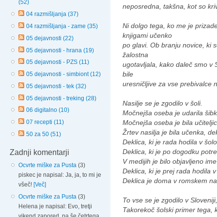
(52)
neposredna, takšna, kot so kriv
04 razmišljanja (37)
Ni dolgo tega, ko me je prizad
04 razmišljanja - zame (35)
knjigami učenko
05 dejavnosti (22)
po glavi. Ob branju novice, ki s
05 dejavnosti - hrana (19)
žalostna
05 dejavnosti - PZS (11)
ugotavljala, kako daleč smo v S
bile
05 dejavnosti - simbiont (12)
uresničljive za vse prebivalce
05 dejavnosti - tek (32)
05 dejavnosti - treking (28)
Nasilje se je zgodilo v šoli.
06 digitalno (10)
Močnejša oseba je udarila šib
Močnejša oseba je bila učitelji
07 recepti (11)
Žrtev nasilja je bila učenka, de
50 za 50 (51)
Deklica, ki je rada hodila v šolo
Deklica, ki je po dogodku pot
Zadnji komentarji
V medijih je bilo objavljeno ime
Ocvrte miške za Pusta
(3)
Deklica, ki je prej rada hodila v
piskec je napisal: Ja, ja, to mi je
Deklica je doma v romskem na
všeč!
[Več]
Ocvrte miške za Pusta
(3)
To vse se je zgodilo v Slovenij
Helena je napisal: Evo, tretji
Takorekoč šolski primer tega, k
vikend zapored, pa še četrtega