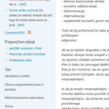
- telesno kaznovanje otroka,
ste si ...
[Več]
- socialno izključevanje,
Ocvrte miške za Pusta
(3)
- diskriminacija,
piskec je napisal: Ampak saj veš:
- stigmatizacija,
tega ti ni treba delat samo za
- razplamteli sovražni govor na
pust...
[Več]
Tudi ob tej priložnosti bi rada 
Comment RSS
pričakujem
odgovore:
Priporočam obisk
geoStik / povezan v Svet
Ali se je takšen dogodek v tej š
Planinsko društvo Domžale
Kakšne ukrepe bodo izvajali v š
Je opomin učiteljici primeren 
Podkleteno nebo
Kdo in kako bo pomagal deklic
Kdo jo bo motiviral, da bo spe
Jaz
tukaj prisotni strinjate, da je 
Sproščena v hribih.
nesprejemljivo.
24urna organizatorka časa in
In da je enako nesprejemljivo,
prostora.
romska deklica mora poročiti in
Nikoli popolnoma zadovoljna.
nesprejemljivo, da državne insti
poročenega
Drzna.
otroka torej, javno izjavljajo, 