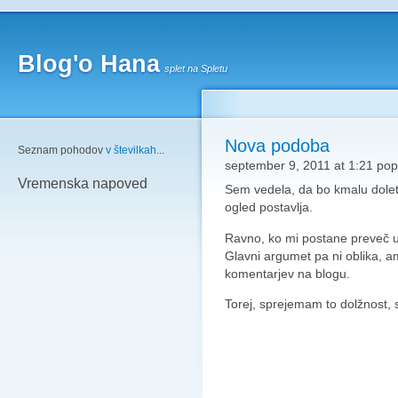
Blog'o Hana
splet na Spletu
Nova podoba
Seznam pohodov
v številkah
...
september 9, 2011 at 1:21 pop
Vremenska napoved
Sem vedela, da bo kmalu dole
ogled postavlja.
Ravno, ko mi postane preveč 
Glavni argumet pa ni oblika, 
komentarjev na blogu.
Torej, sprejemam to dolžnost, s