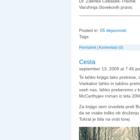
Dr. Zdenka Čebašek-Travnik
Varuhinja človekovih pravic
________________________
Posted in:
05 dejavnosti
Tags:
Permalink
|
Komentarji (0)
Cesta
september 13, 2009 at 7:45 po
Te lahko knjiga tako pretrese,
Vsekakor lahko in takšno pretres
vseh nas, lahko preberemo v k
McCarthyjev roman iz leta 200
Za knjigo sem izvedela prek Buk
da se vsake toliko ob druženju
Tokrat je bila na vrsti torej