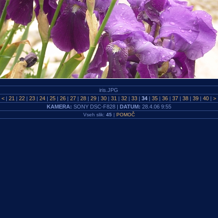
iris.JPG
|
<
|
21
|
22
|
23
|
24
|
25
|
26
|
27
|
28
|
29
|
30
|
31
|
32
|
33
|
34
|
35
|
36
|
37
|
38
|
39
|
40
|
>
KAMERA:
SONY DSC-F828 |
DATUM:
28.4.06 9:55
Vseh slik:
45
|
POMOČ