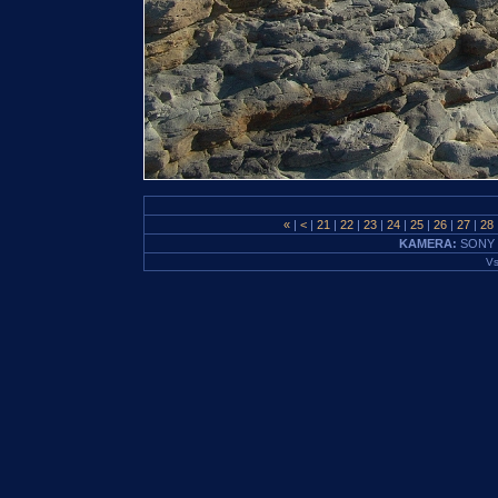
«
|
<
|
21
|
22
|
23
|
24
|
25
|
26
|
27
|
28
KAMERA:
SONY 
Vs