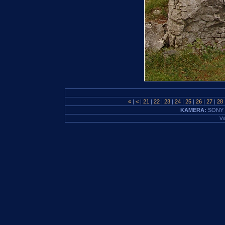
«
|
<
|
21
|
22
|
23
|
24
|
25
|
26
|
27
|
28
KAMERA:
SONY 
Vs