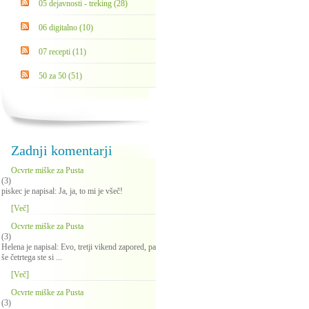
05 dejavnosti - treking (28)
06 digitalno (10)
07 recepti (11)
50 za 50 (51)
Zadnji komentarji
Ocvrte miške za Pusta
(3)
piskec je napisal: Ja, ja, to mi je všeč!
[Več]
Ocvrte miške za Pusta
(3)
Helena je napisal: Evo, tretji vikend zapored, pa
še četrtega ste si ...
[Več]
Ocvrte miške za Pusta
(3)