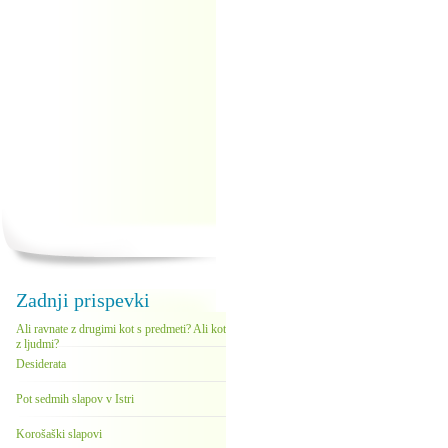
Zadnji prispevki
Ali ravnate z drugimi kot s predmeti? Ali kot
z ljudmi?
Desiderata
Pot sedmih slapov v Istri
Korošaški slapovi