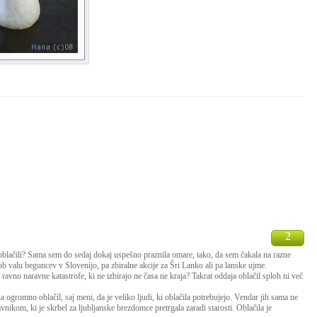
2
oblačili? Sama sem do sedaj dokaj uspešno praznila omare, tako, da sem čakala na razne
 valu beguncev v Slovenijo, pa zbiralne akcije za Šri Lanko ali pa lanske ujme.
 ravno naravne katastrofe, ki ne izbirajo ne časa ne kraja? Takrat oddaja oblačil sploh ni več
a ogromno oblačil, saj meni, da je veliko ljudi, ki oblačila potrebujejo. Vendar jih sama ne
avnikom, ki je skrbel za ljubljanske brezdomce pretrgala zaradi starosti. Oblačila je