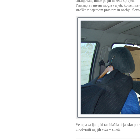
shranjevala, nihče pa jih ni želel sprejeti.
Pravzaprav nisem mogla verjeti, ko sem se tu
stroške z najemom prostora in osebja. Seveda, 
Vem pa za ljudi, ki ta oblačila dejansko pot
in odvrniti naj jih vrže v smeti.