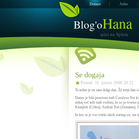
Domov
Arhiv
Hana
Blog'o
splet na Spletu
Se dogaja
Posted: 31. januar 2008 20:22
Ta teden je en sam dolgi dan. Že tretji dan
Danes je bila ponovno tudi Ćosićeva Net kon
nekaj več teže tudi vsebini, ki so jo tvorn
Klanjšek (Celtra), Andraž Tori (Zemanta), J
In ker se je vse vrtelo okoli startup-ov, me 