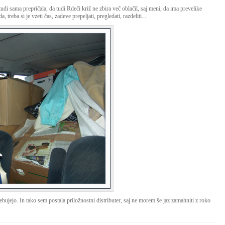
di sama prepričala, da tudi Rdeči križ ne zbira več oblačil, saj meni, da ima prevelike
treba si je vzeti čas, zadeve prepeljati, pregledati, razdeliti...
rebujejo. In tako sem postala priložnostni distributer, saj ne morem še jaz zamahniti z roko