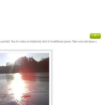
0
 privlači. Nas še vedno in čedalj bolj vleče h Gradiškemu jezeru. Tako sem tudi danes s