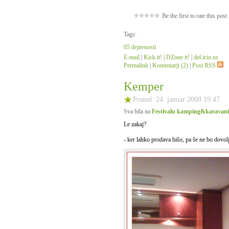
Be the first to rate this post
Tags:
05 dejavnosti
E-mail
|
Kick it!
|
DZone it!
|
del.icio.us
Permalink
|
Komentarji (2)
|
Post RSS
Kemper
Posted: 24. januar 2008 19:47
Sva bila na
Festivalu kamping&karavan
Le zakaj?
- ker lahko prodava hišo, pa še ne bo dovolj,