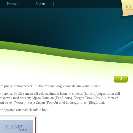
Kontakt
Log in
0
 sem prišla domov zvečer. Toliko različnih dogodkov, da jim komaj sledim.
ferenca. Prišla sem zaradi zelo zanimivih imen, ki so letos (končno) popestrili in dali
o prispevali med drugim; Aljoša Domijan (EnaA.com), Gregor Cuzak (Itivi,si), Matevž
ani Sever (Vest.si), Vasja Zupan (Pop On line) in Gregor Fras (Blogorola).
je dogajanje zanimalo še toliko bolj.