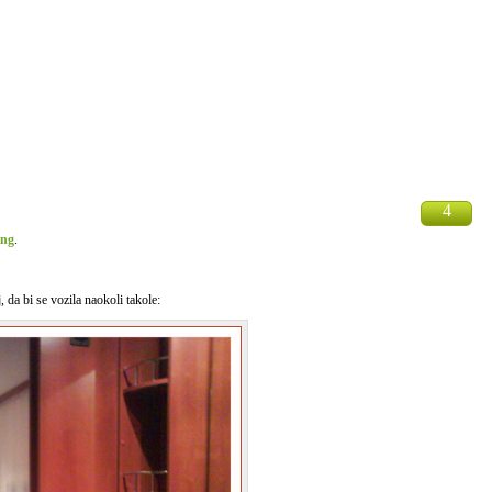
4
ing
.
 da bi se vozila naokoli takole: