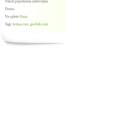
Nikoli popolnoma zadovoljna.
Drzna.
Na spletu
Hana
.
Tagi:
krtina.com
,
geoStik.com