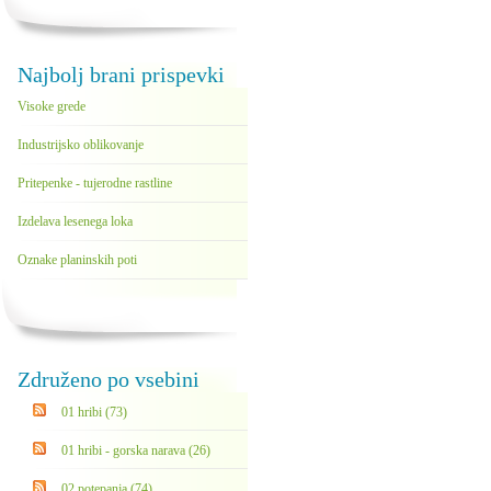
Najbolj brani prispevki
Visoke grede
Industrijsko oblikovanje
Pritepenke - tujerodne rastline
Izdelava lesenega loka
Oznake planinskih poti
Združeno po vsebini
01 hribi (73)
01 hribi - gorska narava (26)
02 potepanja (74)