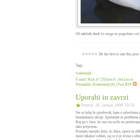
Ob takšnih dneh še snega ne pogrešam več.
Be the first to rate this post
Tags:
vsakdanjik
E-mail
|
Kick it!
|
DZone it!
|
del.icio.us
Permalink
|
Komentarji (0)
|
Post RSS
Uporabi in zavrzi
Posted: 26. januar 2008 19:54
Ste se kdaj že spraševali, kam z odvečnimi 
humanitarne akcije. Spomnim se problema ob
Kaj pa v času, ko nas na srečo ne pretresajo
tako preprosta.
Poznam starejšo ženo, ki zbira, opere in zlik
more nikakor oddati, saj se ji je zveza z zdr