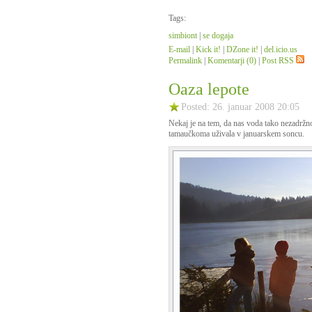
Tags:
simbiont
|
se dogaja
E-mail
|
Kick it!
|
DZone it!
|
del.icio.us
Permalink
|
Komentarji (0)
|
Post RSS
Oaza lepote
Posted: 26. januar 2008 20:05
Nekaj je na tem, da nas voda tako nezadržno
tamaučkoma uživala v januarskem soncu.