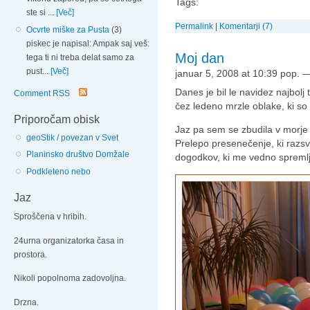
Tags:
ste si ...
[Več]
Permalink
|
Komentarji (7)
Ocvrte miške za Pusta
(3)
piskec je napisal: Ampak saj veš:
Moj dan
tega ti ni treba delat samo za
pust...
[Več]
januar 5, 2008 at 10:39 pop.
Danes je bil le navidez najbolj 
Comment RSS
čez ledeno mrzle oblake, ki so 
Priporočam obisk
Jaz pa sem se zbudila v morje 
geoStik / povezan v Svet
Prelepo presenečenje, ki razsve
Planinsko društvo Domžale
dogodkov, ki me vedno spremlja
Podkleteno nebo
Jaz
Sproščena v hribih.
24urna organizatorka časa in
prostora.
Nikoli popolnoma zadovoljna.
Drzna.