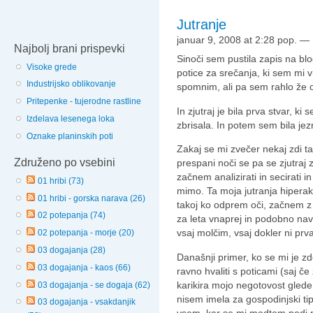
Jutranje
januar 9, 2008 at 2:28 pop.
—
Najbolj brani prispevki
Sinoči sem pustila zapis na b
Visoke grede
potice za srečanja, ki sem mi 
Industrijsko oblikovanje
spomnim, ali pa sem rahlo že 
Pritepenke - tujerodne rastline
In zjutraj je bila prva stvar, ki
Izdelava lesenega loka
zbrisala. In potem sem bila je
Oznake planinskih poti
Zakaj se mi zvečer nekaj zdi t
Združeno po vsebini
prespani noči se pa se zjutraj
začnem analizirati in secirati i
01 hribi (73)
mimo. Ta moja jutranja hiperakt
01 hribi - gorska narava (26)
takoj ko odprem oči, začnem z 
02 potepanja (74)
za leta vnaprej in podobno na
vsaj molčim, vsaj dokler ni pr
02 potepanja - morje (20)
03 dogajanja (28)
Današnji primer, ko se mi je zd
03 dogajanja - kaos (66)
ravno hvaliti s poticami (saj če
karikira mojo negotovost glede 
03 dogajanja - se dogaja (62)
nisem imela za gospodinjski ti
03 dogajanja - vsakdanjik
vsem, kar se mi medtem podi p