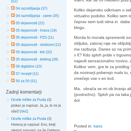
(52)
04 razmišljanja (37)
Koliko dejansko odkrivam o seb
virtualno podobo. Koliko sem 
04 razmišljanja - zame (35)
čeprav sem tudi sitna in slabe v
05 dejavnosti (22)
blogu.
05 dejavnosti - hrana (19)
Morda bi morala spremeniti svo
05 dejavnosti - PZS (11)
obljuba, zatorej raje ne obljubl
05 dejavnosti - simbiont (12)
me razburja. Danes so na prime
05 dejavnosti - tek (32)
x €? Kdo sploh pride v trgovin
05 dejavnosti - treking (28)
najavili senzacionalno novico, 
Kolikor vem, gre le za predlog
06 digitalno (10)
da novinarji poberejo malo tu,
07 recepti (11)
zmečejo vse v en koš.
50 za 50 (51)
Ma, obrača se mi ob branju al
Zadnji komentarji
(postrežno). Sploh pa na taka ju
Ocvrte miške za Pusta
(3)
dol.
piskec je napisal: Ja, ja, to mi je
všeč!
[Več]
Ocvrte miške za Pusta
(3)
Helena je napisal: Evo, tretji
Posted in:
kaos
vikend zapored, pa še četrtega