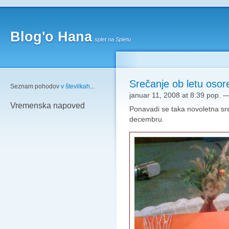
Blog'o Hana
splet na Spletu
Srečanje ob letu osor
Seznam pohodov
v številkah
...
januar 11, 2008 at 8:39 pop.
Vremenska napoved
Ponavadi se taka novoletna s
decembru.