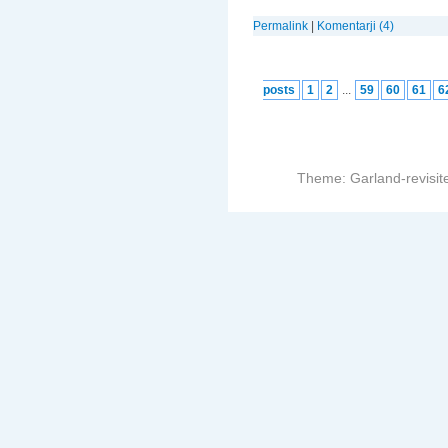
Permalink
|
Komentarji (4)
posts
1
2
...
59
60
61
6
Theme: Garland-revisit