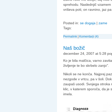
sprehodu. Naslednjič vzamem s
vriševa poti, on ravnino, jaz pa
Posted in:
se dogaja
|
zame
Tags:
Permalink
|
Komentarji (4)
Naš božič
december 24, 2007 at 5:28 po
Ko je bila malčica, varno zavita
življenje te bo skrbelo zanjo".
Nikoli se ne konča. Najprej pa
nezgode v vrtcu, pa v šoli. Dokl
zaupaš usodi. Svojega otroka 
klic, v katerem sporoča, da je 
imela.