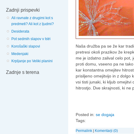
Zadnji prispevki
Ali ravnate z drugimi kot s
predmeti? Ali kot z ljudmi?
Desiderata
Pot sedmih slapov v Istri
Naša družba pa se že kar tradi
Korošaški slapovi
pretresi okoli prazikov že krepk
Medenjaki
me je izdatno zalival celo pot,
Krpljanje po Veliki planini
proti domu, vseeno pa ne tako z
kar konstantna omejitev hitros
Zadnje s terena
prisiljeno omejitvijo in z dolg
vsi tisti junaki, ki kljub omeji
hitrostjo. Dve skrajnosti, ki n
Posted in:
se dogaja
Tags:
Permalink
|
Komentarji (0)