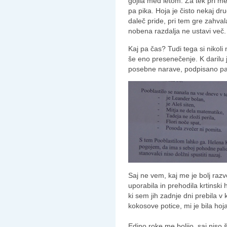
gojila med letom. Za tek pri meni
pa pika. Hoja je čisto nekaj d
daleč pride, pri tem gre zahv
nobena razdalja ne ustavi več. 
Kaj pa čas? Tudi tega si nikol
še eno presenečenje. K darilu j
posebne narave, podpisano pa j
Saj ne vem, kaj me je bolj razv
uporabila in prehodila krtinski
ki sem jih zadnje dni prebila v 
kokosove potice, mi je bila ho
Edino roke me bolijo, saj niso 