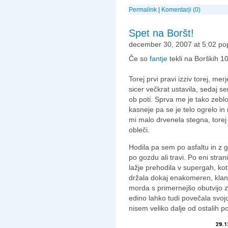
Permalink
|
Komentarji (0)
Spet na Boršt!
december 30, 2007 at 5:02 po
Če so
fantje
tekli na Borških 10
Torej prvi pravi izziv torej, mer
sicer večkrat ustavila, sedaj s
ob poti. Sprva me je tako zeb
kasneje pa se je telo ogrelo i
mi malo drvenela stegna, torej
obleči.
Hodila pa sem po asfaltu in z g
po gozdu ali travi. Po eni strani
lažje prehodila v supergah, ko
držala dokaj enakomeren, klanc
morda s primernejšo obutvijo z
edino lahko tudi povečala svo
nisem veliko dalje od ostalih p