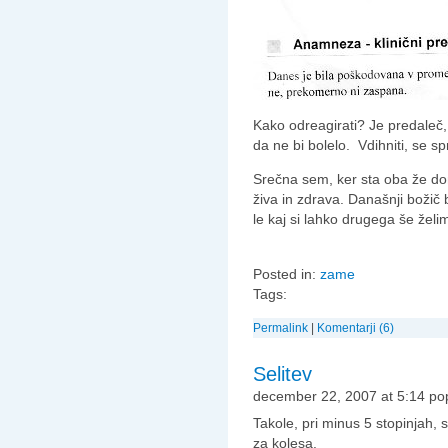
Kako odreagirati? Je predaleč, d
da ne bi bolelo. Vdihniti, se spri
Srečna sem, ker sta oba že do
živa in zdrava. Današnji božič
le kaj si lahko drugega še želi
Posted in:
zame
Tags:
Permalink
|
Komentarji (6)
Selitev
december 22, 2007 at 5:14 po
Takole, pri minus 5 stopinjah, s
za kolesa.