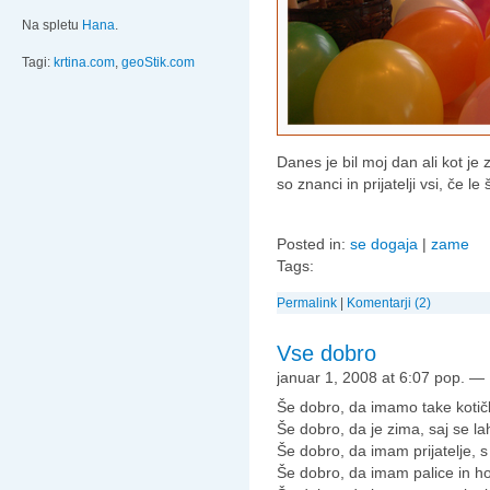
Na spletu
Hana
.
Tagi:
krtina.com
,
geoStik.com
Danes je bil moj dan ali kot je
so znanci in prijatelji vsi, če le
Posted in:
se dogaja
|
zame
Tags:
Permalink
|
Komentarji (2)
Vse dobro
januar 1, 2008 at 6:07 pop.
—
Še dobro, da imamo take kotičk
Še dobro, da je zima, saj se l
Še dobro, da imam prijatelje, 
Še dobro, da imam palice in hoj