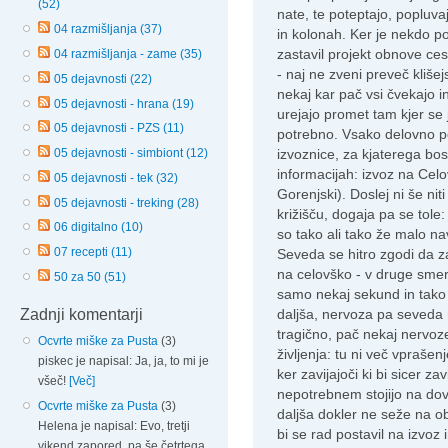
(52)
nate, te poteptajo, popluvaj
04 razmišljanja (37)
in kolonah. Ker je nekdo po
zastavil projekt obnove cest
04 razmišljanja - zame (35)
- naj ne zveni preveč kliše
05 dejavnosti (22)
nekaj kar pač vsi čvekajo in
05 dejavnosti - hrana (19)
urejajo promet tam kjer se j
05 dejavnosti - PZS (11)
potrebno. Vsako delovno po
05 dejavnosti - simbiont (12)
izvoznice, za kjaterega bos
informacijah: izvoz na Celo
05 dejavnosti - tek (32)
Gorenjski). Doslej ni še nit
05 dejavnosti - treking (28)
križišču, dogaja pa se tole:
06 digitalno (10)
so tako ali tako že malo nav
07 recepti (11)
Seveda se hitro zgodi da zap
na celovško - v druge smeri
50 za 50 (51)
samo nekaj sekund in tako
Zadnji komentarji
daljša, nervoza pa seveda 
tragično, pač nekaj nervoze
Ocvrte miške za Pusta
(3)
življenja: tu ni več vpraše
piskec je napisal: Ja, ja, to mi je
ker zavijajoči ki bi sicer zav
všeč!
[Več]
nepotrebnem stojijo na dov
Ocvrte miške za Pusta
(3)
daljša dokler ne seže na o
Helena je napisal: Evo, tretji
bi se rad postavil na izvoz 
vikend zapored, pa še četrtega