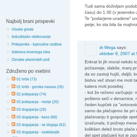
Tudi sama doživljam podob
času) do 1:30 (v jesensko
Te "podarjene-uradene" ure
Najbolj brani prispevki
petje; ko sta bila še majhn
Visoke grede
Industrijsko oblikovanje
Pritepenke - tujerodne rastline
dr.Wega
says:
Izdelava lesenega loka
oktober 8, 2007 at 
Oznake planinskih poti
Enkrat bi jih moral nekdo to
počasneje, slabše, manj p
Združeno po vsebini
da so zastoji hujši, daljši, 
01 hribi (73)
bistvu več stvari me moti 
katera moti posebej.
01 hribi - gorska narava (26)
- kot že rečeno varčujejo:
02 potepanja (74)
pošteno seči v denarnice, 
02 potepanja - morje (20)
čeden kupček za "avtocesto
03 dogajanja (28)
samo da plačujemo še pri v
plačevanju ti gospodje sp
03 dogajanja - kaos (66)
izračunala, ti požrejo mese
03 dogajanja - se dogaja (62)
kolikšen delež bruto plače
03 dogajanja - vsakdanjik
del spet plačuješ kot je zg