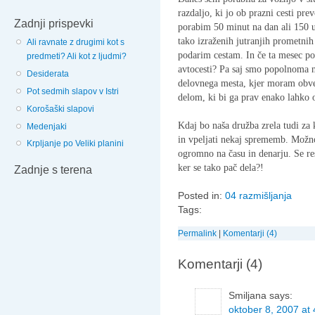
razdaljo, ki jo ob prazni cesti pr
Zadnji prispevki
porabim 50 minut na dan ali 150 ur
tako izraženih jutranjih prometnih
Ali ravnate z drugimi kot s
podarim cestam. In če ta mesec p
predmeti? Ali kot z ljudmi?
avtocesti? Pa saj smo popolnoma n
Desiderata
delovnega mesta, kjer moram obvez
Pot sedmih slapov v Istri
delom, ki bi ga prav enako lahko 
Korošaški slapovi
Kdaj bo naša družba zrela tudi za 
Medenjaki
in vpeljati nekaj sprememb. Možn
Krpljanje po Veliki planini
ogromno na času in denarju. Se re
ker se tako pač dela?!
Zadnje s terena
Posted in:
04 razmišljanja
Tags:
Permalink
|
Komentarji (4)
Komentarji (4)
Smiljana
says:
oktober 8, 2007 at 