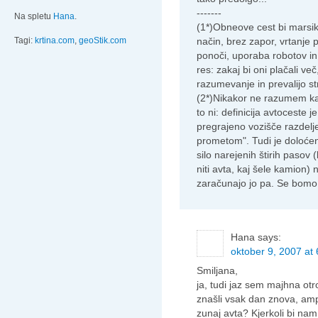
-------
Na spletu
Hana
.
(1*)Obneove cest bi marsik
način, brez zapor, vrtanje
Tagi:
krtina.com
,
geoStik.com
ponoči, uporaba robotov in
res: zakaj bi oni plačali v
razumevanje in prevalijo s
(2*)Nikakor ne razumem ka
to ni: definicija avtoceste j
pregrajeno vozišče razdel
prometom". Tudi je doloćen
silo narejenih štirih pasov 
niti avta, kaj šele kamion
zaračunajo jo pa. Se bomo 
Hana
says:
oktober 9, 2007 at 
Smiljana,
ja, tudi jaz sem majhna ot
znašli vsak dan znova, ampak
zunaj avta? Kjerkoli bi nam 