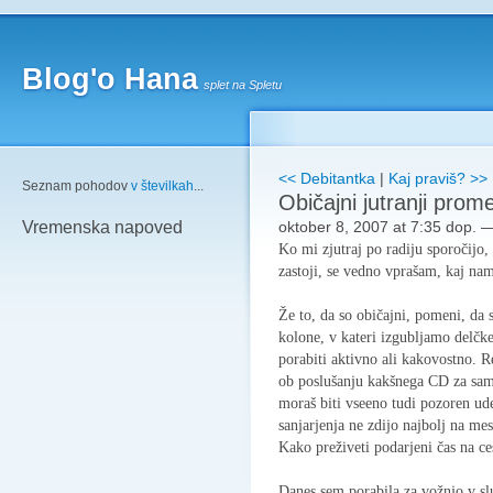
Blog'o Hana
splet na Spletu
<< Debitantka
|
Kaj praviš? >>
Seznam pohodov
v številkah
...
Običajni jutranji prome
oktober 8, 2007 at 7:35 dop.
Vremenska napoved
Ko mi zjutraj po radiju sporočijo,
zastoji, se vedno vprašam, kaj nam
Že to, da so običajni, pomeni, da 
kolone, v kateri izgubljamo delčke
porabiti aktivno ali kakovostno. Re
ob poslušanju kakšnega CD za sam
moraš biti vseeno tudi pozoren ude
sanjarjenja ne zdijo najbolj na me
Kako preživeti podarjeni čas na ce
Danes sem porabila za vožnjo v sl