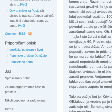
konec vrste. Razni manevr
ste si ...
[Več]
naravnost grozljivi. In kje s
Ocvrte miške za Pusta
(3)
cestninski postaji avtocest
piskec je napisal: Ampak saj veš:
kdaj poskušali voziti po 10
tega ti ni treba delat samo za
bližali cestninski postaji?
pust...
[Več]
povedali da ste prekršili št
zaračunali samo eno. Oh, h
Comment RSS
- najbrž ste že vsi slišali 
omejitev je 60. Prosim, sja
Priporočam obisk
se je je treba držati. Amp
geoStik / povezan v Svet
popustijo zavore in pritisn
Planinsko društvo Domžale
ko se mu zdi da lahko? Tu 
zaradi nepotrebnih omejit
Podkleteno nebo
nadoknaditi, do nesreča pa
Jaz
štajerski avtocesti in ni bilo
zaradi prenove. Verjamem d
Sproščena v hribih.
lahko ves čas peljal zmerni
neprestano zapore in omejit
24urna organizatorka časa in
prostora.
Talo pa pač je kot je. Krivi 
Nikoli popolnoma zadovoljna.
OBžalovanja vredno pa je 
zatiskajo oči. Še nekaj stv
Drzna.
tako predolgo...