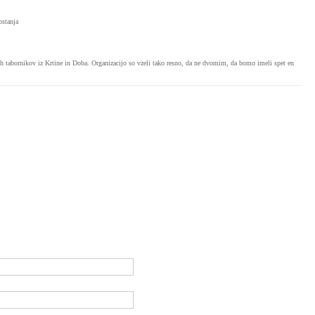
ostanja
h tabornikov iz Krtine in Doba. Organizacijo so vzeli tako resno, da ne dvomim, da bomo imeli spet en