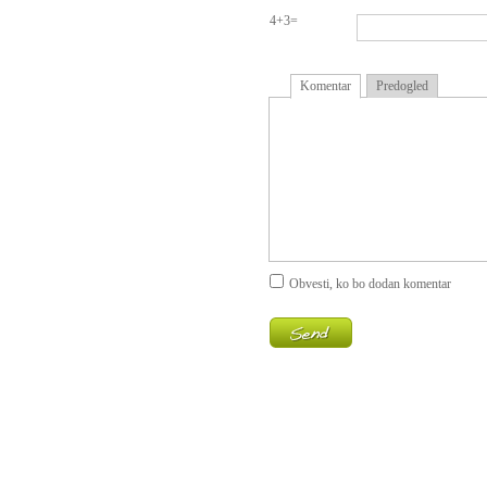
4+3=
Komentar
Predogled
Obvesti, ko bo dodan komentar