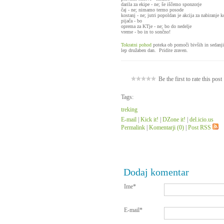
darila za ekipe - ne; še iščemo sponzorje
čaj - ne; nimamo termo posode
kostanj - ne; jutri popoldan je akcija za nabiranje k
pijača - bo
oprema za KTje - ne; bo do nedelje
vreme - bo in to sončno!
Tokratni pohod
poteka ob pomoči bivših in sedanji
lep družaben dan.
Pridite zraven.
Be the first to rate this post
Tags:
treking
E-mail
|
Kick it!
|
DZone it!
|
del.icio.us
Permalink
|
Komentarji (0)
|
Post RSS
Dodaj komentar
Ime*
E-mail*