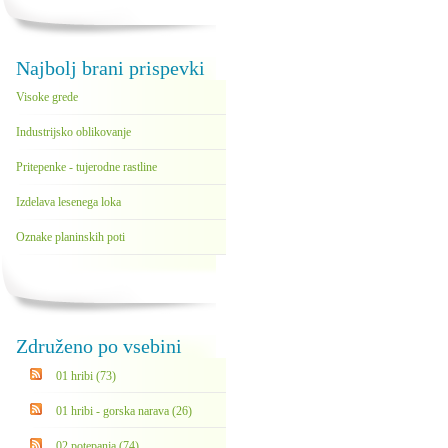
Najbolj brani prispevki
Visoke grede
Industrijsko oblikovanje
Pritepenke - tujerodne rastline
Izdelava lesenega loka
Oznake planinskih poti
Združeno po vsebini
01 hribi (73)
01 hribi - gorska narava (26)
02 potepanja (74)