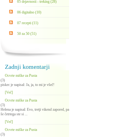
05 dejavnosti - treking (28)
06 digitalno (10)
07 recepti (11)
50 za 50 (51)
Zadnji komentarji
Ocvrte miške za Pusta
(3)
piskec je napisal: Ja, ja, to mi je všeč!
[Več]
Ocvrte miške za Pusta
(3)
Helena je napisal: Evo, tretji vikend zapored, pa
še četrtega ste si ...
[Več]
Ocvrte miške za Pusta
(3)