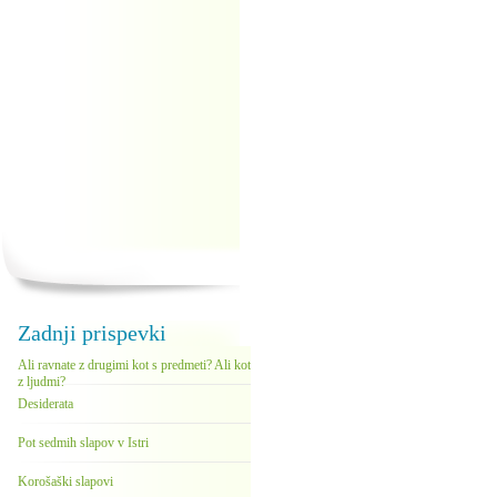
Zadnji prispevki
Ali ravnate z drugimi kot s predmeti? Ali kot
z ljudmi?
Desiderata
Pot sedmih slapov v Istri
Korošaški slapovi