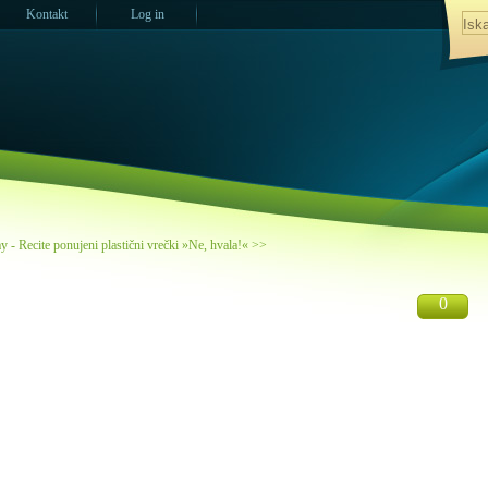
Kontakt
Log in
 - Recite ponujeni plastični vrečki »Ne, hvala!« >>
0