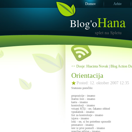
Domov
Arhiv
Hana
Blog'o
splet na Spletu
<< Dosje: Hiacinta Novak
|
Blog Action Day
Orientacija
Posted: 12. oktober 2007 12:35
Statusno poročilo:
propozicije - imamo
štartni listi - imamo
karta - imamo
kontrolorji - imamo
vrisani KTji - ne; čakamo obhod
vprašalnik - imamo
list za kontrolorje - imamo
izjava - imamo
loki - ne, si bo potrebno sposodit
pesmarice - imamo
test iz prve pomoči - imamo
pravilne rešitve - imamo