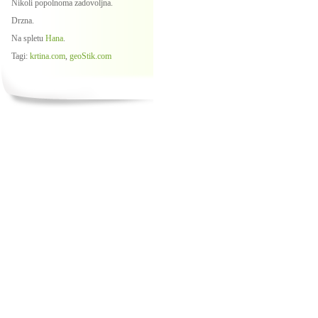
Nikoli popolnoma zadovoljna.
Drzna.
Na spletu
Hana
.
Tagi:
krtina.com
,
geoStik.com