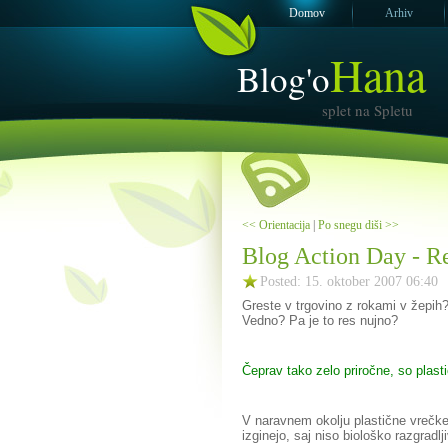
Domov
Arhiv
Hana
Blog'o
splet na Spletu
<< Orientacija
|
Po snegu diši >>
Blog Action Day - Re
Posted: 15. oktober 2007 06:40
Greste v trgovino z rokami v žepih
Vedno? Pa je to res nujno?
Čeprav tako zelo priročne, so plast
V naravnem okolju plastične vrečke 
izginejo, saj niso biološko razgrad