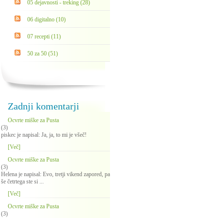
05 dejavnosti - treking (28)
06 digitalno (10)
07 recepti (11)
50 za 50 (51)
Zadnji komentarji
Ocvrte miške za Pusta
(3)
piskec je napisal: Ja, ja, to mi je všeč!
[Več]
Ocvrte miške za Pusta
(3)
Helena je napisal: Evo, tretji vikend zapored, pa
še četrtega ste si ...
[Več]
Ocvrte miške za Pusta
(3)