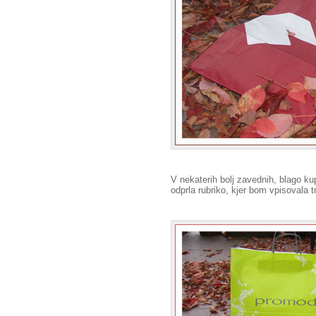
V nekaterih bolj zavednih, blago kup
odprla rubriko, kjer bom vpisovala t