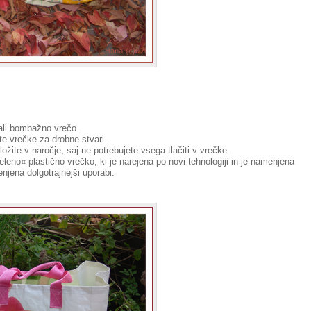
o ali bombažno vrečo.
ate vrečke za drobne stvari.
žite v naročje, saj ne potrebujete vsega tlačiti v vrečke.
leno« plastično vrečko, ki je narejena po novi tehnologiji in je namenjena
enjena dolgotrajnejši uporabi.