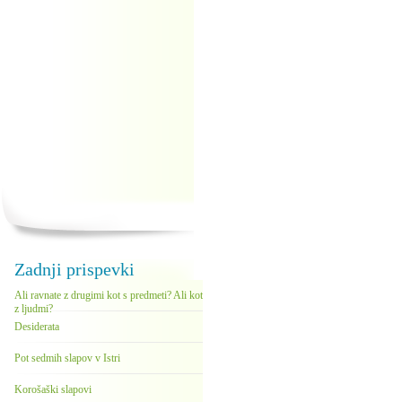
Zadnji prispevki
Ali ravnate z drugimi kot s predmeti? Ali kot
z ljudmi?
Desiderata
Pot sedmih slapov v Istri
Korošaški slapovi