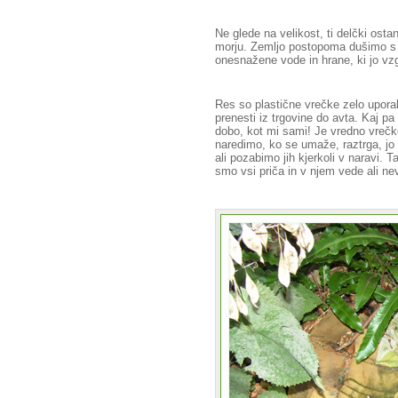
Ne glede na velikost, ti delčki ostan
morju. Zemljo postopoma dušimo s st
onesnažene vode in hrane, ki jo vzgoj
Res so plastične vrečke zelo upora
prenesti iz trgovine do avta. Kaj p
dobo, kot mi sami! Je vredno vrečko
naredimo, ko se umaže, raztrga, j
ali pozabimo jih kjerkoli v naravi.
smo vsi priča in v njem vede ali n