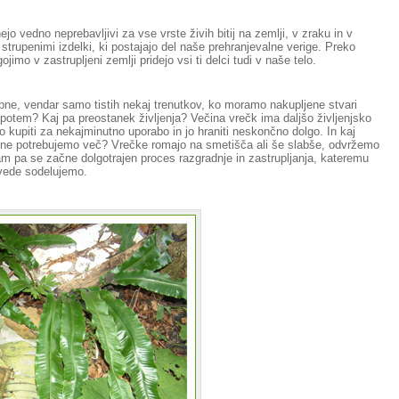
ejo vedno neprebavljivi za vse vrste živih bitij na zemlji, v zraku in v
rupenimi izdelki, ki postajajo del naše prehranjevalne verige. Preko
imo v zastrupljeni zemlji pridejo vsi ti delci tudi v naše telo.
bne, vendar samo tistih nekaj trenutkov, ko moramo nakupljene stvari
a potem? Kaj pa preostanek življenja? Večina vrečk ima daljšo življenjsko
 kupiti za nekajminutno uporabo in jo hraniti neskončno dolgo. In kaj
o ne potrebujemo več? Vrečke romajo na smetišča ali še slabše, odvržemo
 Tam pa se začne dolgotrajen proces razgradnje in zastrupljanja, kateremu
evede sodelujemo.