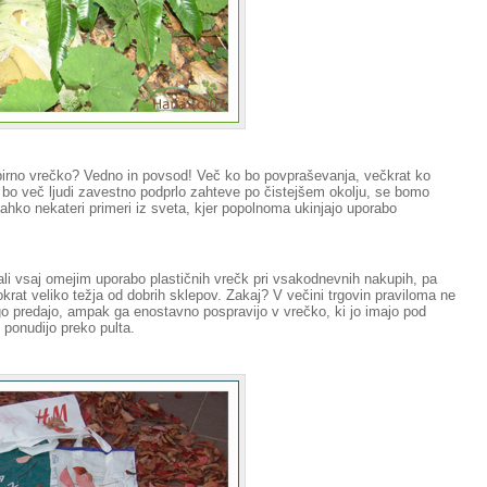
papirno vrečko? Vedno in povsod! Več ko bo povpraševanja, večkrat ko
o bo več ljudi zavestno podprlo zahteve po čistejšem okolju, se bomo
ahko nekateri primeri iz sveta, kjer popolnoma ukinjajo uporabo
ali vsaj omejim uporabo plastičnih vrečk pri vsakodnevnih nakupih, pa
krat veliko težja od dobrih sklepov. Zakaj?
V večini trgovin praviloma ne
ago predajo, ampak ga enostavno pospravijo v vrečko, ki jo imajo pod
 ponudijo preko pulta.