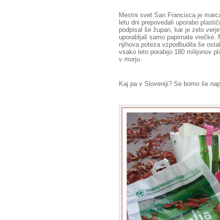
Mestni svet San Francisca je marca
letu dni prepovedali uporabo plasti
podpisal še župan, kar je zelo verj
uporabljali samo papirnate vrečke.
njihova poteza vzpodbudila še osta
vsako leto porabijo 180 milijonov pl
v morju.
Kaj pa v Sloveniji? Se bomo še napr