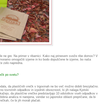
le ne gre. Na primer v ribarnici. Kako naj prinesem sveže ribe domov? V
da moramo omogočiti izjeme in ko bodo dopuščene le izjeme, bo naša
 že zelo napredna.
rečk po svetu?
dala, da plastičnih vrečk v trgovinah ne bo več možno dobiti brezplačno.
o tovrstnih odpadkov in izpolniti obveznosti, ki jih nalaga Kjotski
 kažejo, da plastične vrečke predstavljajo 10 odstotkov vseh odpadkov v
dobna analiza ni narejena, vendar so japonske oblasti prepričane, da bi
ečkah, če bi jih morali plačati.