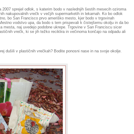
 2007 sprejel odlok, s katerim bodo v naslednjih šestih mesecih oziroma
čnih nakupovalnih vrečk v večjih supermarketih in lekarnah. Ko bo odlok
etno, bo San Francisco prvo ameriško mesto, kjer bodo v trgovinah
 Mestno vodstvo upa, da bodo s tem prispevali k čistejšemu okolju in da bo
la mesta, naj uvedejo podobne ukrepe. Trgovine v San Franciscu sicer
astičnih vrečk, ki se jih težko reciklira in večinoma končajo na odpadu ali
ej dušili v plastičnih vrečkah? Bodite ponosni nase in na svoje okolje.