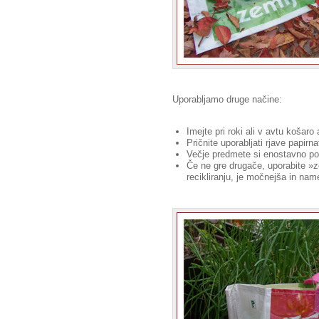
Uporabljamo druge načine:
Imejte pri roki ali v avtu košar
Pričnite uporabljati rjave papirn
Večje predmete si enostavno polo
Če ne gre drugače, uporabite »ze
recikliranju, je močnejša in nam