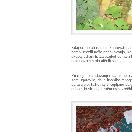
Kdaj se upreti rutini in zahtevati 
bomo izrazili naša pričakovanja, k
skupaj zdramili. Za vzgled so nam l
nakupovalnih plastičnih vrečk.
Pri mojih prizadevanjih, da ukinem 
sem ugotovila, da je izvedba mnogo
sprašujejo, kako naj ti kupljeno bl
pultom in skupaj z računov v vrečki