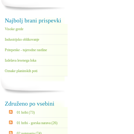
Najbolj brani prispevki
Visoke grede
Industrijsko oblikovanje
Pritepenke - tujerodne rastline
Izdelava lesenega loka
Oznake planinskih poti
Združeno po vsebini
01 hribi (73)
01 hribi - gorska narava (26)
02 potepanja (74)