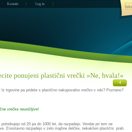
Kontakt
Log in
cite ponujeni plastični vrečki »Ne, hvala!«
4
? Iz trgovine pa pridete s plastično nakupovalno vrečko v roki? Poznano?
ične vrečke neuničljive!
potrebujejo od 20 pa do 1000 let, da razpadejo. Vendar pri tem ne
ljive. Enostavno razpadejo v zelo majhne delčke, nekakšen plastični
prah.