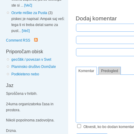
ste si ...
[Več]
Ocvrte miške za Pusta
(3)
Dodaj komentar
piskec je napisal: Ampak saj veš:
tega ti ni treba delat samo za
pust...
[Več]
Comment RSS
Priporočam obisk
geoStik / povezan v Svet
Planinsko društvo Domžale
Komentar
Predogled
Podkleteno nebo
Jaz
Sproščena v hribih.
24urna organizatorka časa in
prostora.
Nikoli popolnoma zadovoljna.
Obvesti, ko bo dodan komentar
Drzna.