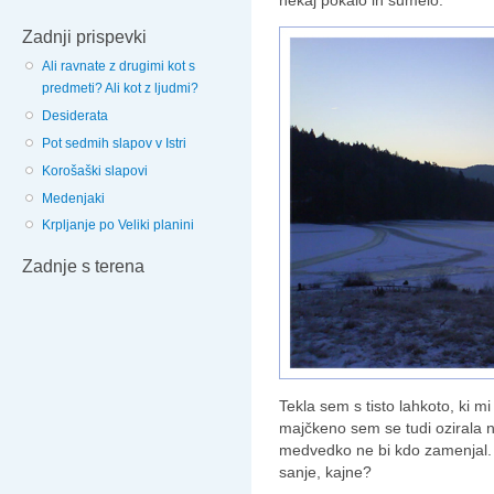
Zadnji prispevki
Ali ravnate z drugimi kot s
predmeti? Ali kot z ljudmi?
Desiderata
Pot sedmih slapov v Istri
Korošaški slapovi
Medenjaki
Krpljanje po Veliki planini
Zadnje s terena
Tekla sem s tisto lahkoto, ki mi
majčkeno sem se tudi ozirala n
medvedko ne bi kdo zamenjal. 
sanje, kajne?