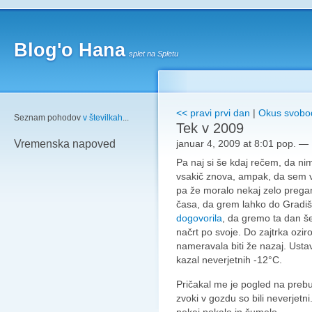
Blog'o Hana
splet na Spletu
<< pravi prvi dan
|
Okus svobo
Seznam pohodov
v številkah
...
Tek v 2009
januar 4, 2009 at 8:01 pop.
—
Vremenska napoved
Pa naj si še kdaj rečem, da ni
vsakič znova, ampak, da sem vs
pa že moralo nekaj zelo pregan
časa, da grem lahko do Gradiš
dogovorila
, da gremo ta dan še
načrt po svoje. Do zajtrka ozir
nameravala biti že nazaj. Ustav
kazal neverjetnih -12°C.
Pričakal me je pogled na prebuj
zvoki v gozdu so bili neverjetni
nekaj pokalo in šumelo.