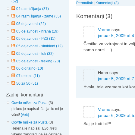
(52)
Permalink
|
Komentarji (3)
04 razmišljanja (37)
Komentarji (3)
04 razmišljanja - zame (35)
05 dejavnosti (22)
Vreme
says:
05 dejavnosti - hrana (19)
januar 5, 2009 at 4
05 dejavnosti - PZS (11)
Čestike za vztrajnost in vo
05 dejavnosti - simbiont (12)
samo norci... ;)
05 dejavnosti - tek (32)
05 dejavnosti - treking (28)
06 digitalno (10)
Hana
says:
07 recepti (11)
januar 5, 2009 at 7
50 za 50 (51)
Hvala, tole vzamem kot ko
Zadnji komentarji
Ocvrte miške za Pusta
(3)
piskec je napisal: Ja, ja, to mi je
Vreme
says:
všeč!
[Več]
januar 6, 2009 at 5
Ocvrte miške za Pusta
(3)
Saj je tudi bil!!!
Helena je napisal: Evo, tretji
vikend zapored, pa še četrtega