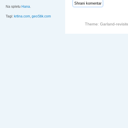
Na spletu
Hana
.
Tagi:
krtina.com
,
geoStik.com
Theme: Garland-revisit