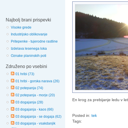
Najbolj brani prispevki
Visoke grede
Industrijsko oblikovanje
Pritepenke - tujerodne rastline
Izdelava lesenega loka
Oznake planinskih poti
Združeno po vsebini
01 hribi (73)
01 hribi - gorska narava (26)
02 potepanja (74)
02 potepanja - morje (20)
En krog za prebijanje ledu v let
03 dogajanja (28)
03 dogajanja - kaos (66)
Posted in:
tek
03 dogajanja - se dogaja (62)
Tags:
03 dogajanja - vsakdanjik