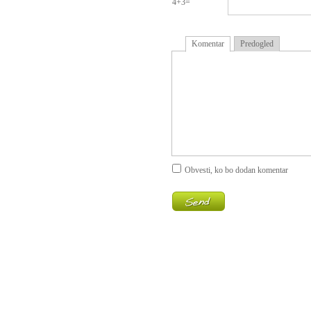
4+3=
Komentar
Predogled
Obvesti, ko bo dodan komentar