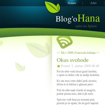
Domov
Arhiv
Hana
Blog'o
splet na Spletu
<< Tek v 2009
|
Francoska kuhinja >>
Okus svobode
Posted: 5. januar 2009 06:40
Pot do tebe vodi skozi gozd čarobni,
v njem so dobre vile in možje hudobni.
Ko me nosi veter daleč prek ravnice,
iščem te in kličem z glasom ptice.
Poti do tebe najti včasih ni mogoče,
poštar pisma nosi, dati ti jih noče.
Spet me vodi luna po neznani poti,
prosim jo in upam, da mi greš naproti.