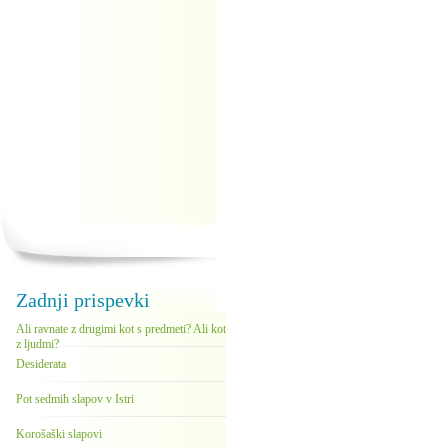
Zadnji prispevki
Ali ravnate z drugimi kot s predmeti? Ali kot
z ljudmi?
Desiderata
Pot sedmih slapov v Istri
Korošaški slapovi