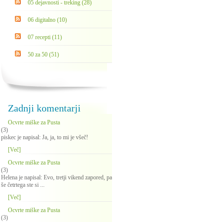
05 dejavnosti - treking (28)
06 digitalno (10)
07 recepti (11)
50 za 50 (51)
Zadnji komentarji
Ocvrte miške za Pusta
(3)
piskec je napisal: Ja, ja, to mi je všeč!
[Več]
Ocvrte miške za Pusta
(3)
Helena je napisal: Evo, tretji vikend zapored, pa
še četrtega ste si ...
[Več]
Ocvrte miške za Pusta
(3)