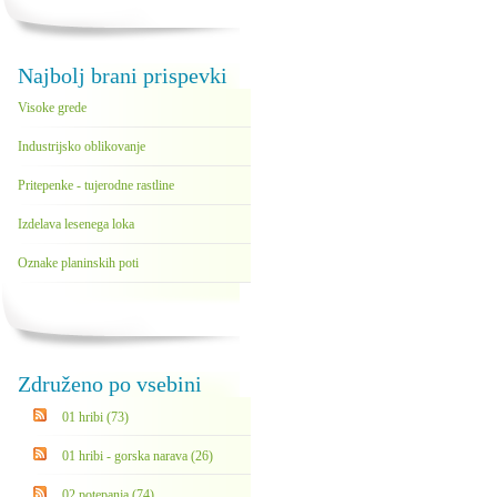
Najbolj brani prispevki
Visoke grede
Industrijsko oblikovanje
Pritepenke - tujerodne rastline
Izdelava lesenega loka
Oznake planinskih poti
Združeno po vsebini
01 hribi (73)
01 hribi - gorska narava (26)
02 potepanja (74)