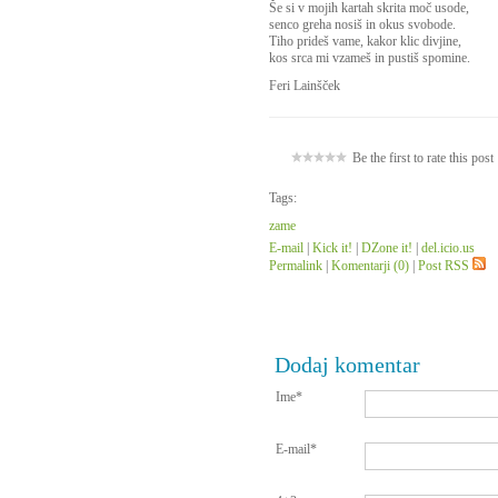
Še si v mojih kartah skrita moč usode,
senco greha nosiš in okus svobode.
Tiho prideš vame, kakor klic divjine,
kos srca mi vzameš in pustiš spomine.
Feri Lainšček
Be the first to rate this post
Tags:
zame
E-mail
|
Kick it!
|
DZone it!
|
del.icio.us
Permalink
|
Komentarji (0)
|
Post RSS
Dodaj komentar
Ime*
E-mail*