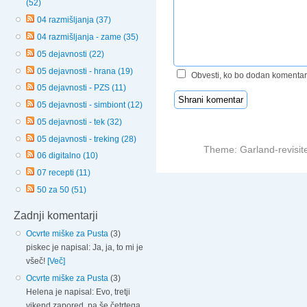
(52)
04 razmišljanja (37)
04 razmišljanja - zame (35)
05 dejavnosti (22)
05 dejavnosti - hrana (19)
Obvesti, ko bo dodan komentar
05 dejavnosti - PZS (11)
05 dejavnosti - simbiont (12)
05 dejavnosti - tek (32)
05 dejavnosti - treking (28)
Theme: Garland-revisit
06 digitalno (10)
07 recepti (11)
50 za 50 (51)
Zadnji komentarji
Ocvrte miške za Pusta
(3)
piskec je napisal: Ja, ja, to mi je
všeč!
[Več]
Ocvrte miške za Pusta
(3)
Helena je napisal: Evo, tretji
vikend zapored, pa še četrtega