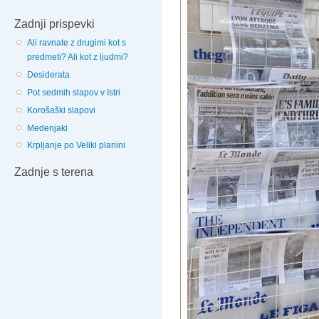
Zadnji prispevki
Ali ravnate z drugimi kot s
predmeti? Ali kot z ljudmi?
Desiderata
Pot sedmih slapov v Istri
Korošaški slapovi
Medenjaki
Krpljanje po Veliki planini
Zadnje s terena