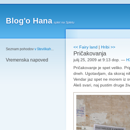
Blog'o Hana
splet na Spletu
<< Fairy land
|
Hribi >>
Seznam pohodov
v številkah
...
Pričakovanja
julij 25, 2009 at 9:13 dop.
—
H
Vremenska napoved
Pričakovanje je spet veliko. Pr
dneh. Ugotavljam, da skoraj nih
Vendar jaz spet ne morem iz s
Aleš svari, naj pustim druge živ