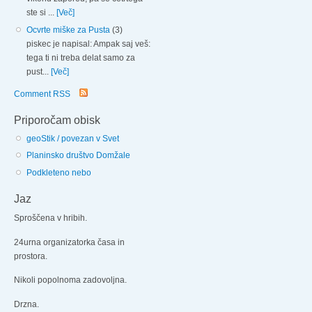
ste si ...
[Več]
Ocvrte miške za Pusta
(3)
piskec je napisal: Ampak saj veš:
tega ti ni treba delat samo za
pust...
[Več]
Comment RSS
Priporočam obisk
geoStik / povezan v Svet
Planinsko društvo Domžale
Podkleteno nebo
Jaz
Sproščena v hribih.
24urna organizatorka časa in
prostora.
Nikoli popolnoma zadovoljna.
Drzna.