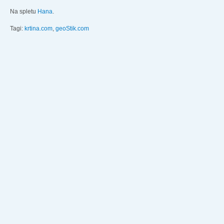
Na spletu
Hana
.
Tagi:
krtina.com
,
geoStik.com