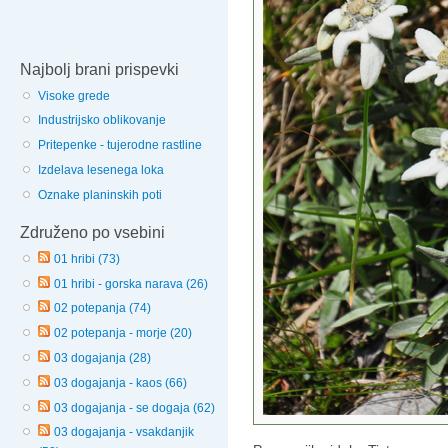
Najbolj brani prispevki
Visoke grede
Industrijsko oblikovanje
Pritepenke - tujerodne rastline
Izdelava lesenega loka
Oznake planinskih poti
Združeno po vsebini
01 hribi (73)
01 hribi - gorska narava (26)
02 potepanja (74)
02 potepanja - morje (20)
03 dogajanja (28)
03 dogajanja - kaos (66)
03 dogajanja - se dogaja (62)
03 dogajanja - vsakdanjik