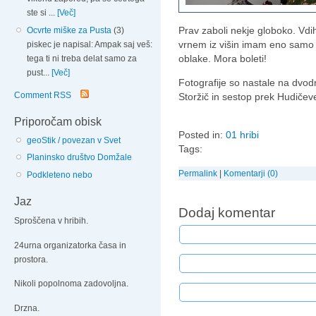
ste si ...
[Več]
Prav zaboli nekje globoko. Vd
Ocvrte miške za Pusta
(3)
vrnem iz višin imam eno samo že
piskec je napisal: Ampak saj veš:
oblake. Mora boleti!
tega ti ni treba delat samo za
pust...
[Več]
Fotografije so nastale na dv
Comment RSS
Storžič in sestop prek Hudičev
Priporočam obisk
Posted in:
01 hribi
geoStik / povezan v Svet
Tags:
Planinsko društvo Domžale
Permalink
|
Komentarji (0)
Podkleteno nebo
Jaz
Dodaj komentar
Sproščena v hribih.
24urna organizatorka časa in
prostora.
Nikoli popolnoma zadovoljna.
Drzna.