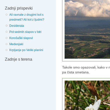
Zadnji prispevki
Ali ravnate z drugimi kot s
predmeti? Ali kot z ljudmi?
Desiderata
Pot sedmih slapov v Istri
Korošaški slapovi
Medenjaki
Krpljanje po Veliki planini
Zadnje s terena
Takole smo opazovali, kako v n
pa čista smetana.