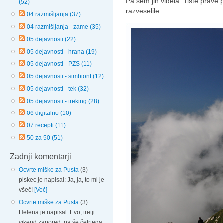
Pa sem jih videla. Tiste prave 
(52)
razveselile.
04 razmišljanja (37)
04 razmišljanja - zame (35)
05 dejavnosti (22)
05 dejavnosti - hrana (19)
05 dejavnosti - PZS (11)
05 dejavnosti - simbiont (12)
05 dejavnosti - tek (32)
05 dejavnosti - treking (28)
06 digitalno (10)
07 recepti (11)
50 za 50 (51)
Zadnji komentarji
Ocvrte miške za Pusta
(3)
piskec je napisal: Ja, ja, to mi je
všeč!
[Več]
Ocvrte miške za Pusta
(3)
Helena je napisal: Evo, tretji
vikend zapored, pa še četrtega