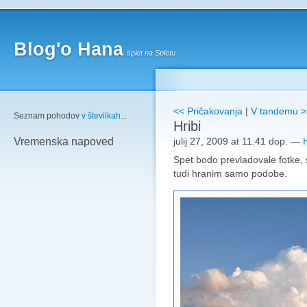
Blog'o Hana
splet na Spletu
<< Pričakovanja
|
V tandemu >
Seznam pohodov
v številkah
...
Hribi
julij 27, 2009 at 11:41 dop.
—
Vremenska napoved
Spet bodo prevladovale fotke, 
tudi hranim samo podobe.