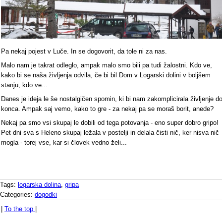
Pa nekaj pojest v Luče. In se dogovorit, da tole ni za nas.
Malo nam je takrat odleglo, ampak malo smo bili pa tudi žalostni. Kdo ve,
kako bi se naša življenja odvila, če bi bil Dom v Logarski dolini v boljšem
stanju, kdo ve...
Danes je ideja le še nostalgičen spomin, ki bi nam zakomplicirala življenje d
konca. Ampak saj vemo, kako to gre - za nekaj pa se moraš borit, anede?
Nekaj pa smo vsi skupaj le dobili od tega potovanja - eno super dobro gripo!
Pet dni sva s Heleno skupaj ležala v postelji in delala čisti nič, ker nisva nič
mogla - torej vse, kar si človek vedno želi...
Tags:
logarska dolina
,
gripa
Categories:
dogodki
|
To the top
|