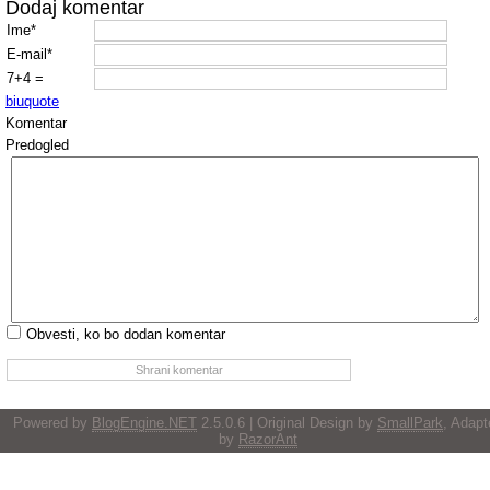
Dodaj komentar
Ime*
E-mail*
7+4 =
b
i
u
quote
Komentar
Predogled
Obvesti, ko bo dodan komentar
Powered by
BlogEngine.NET
2.5.0.6 | Original Design by
SmallPark
, Adapt
by
RazorAnt