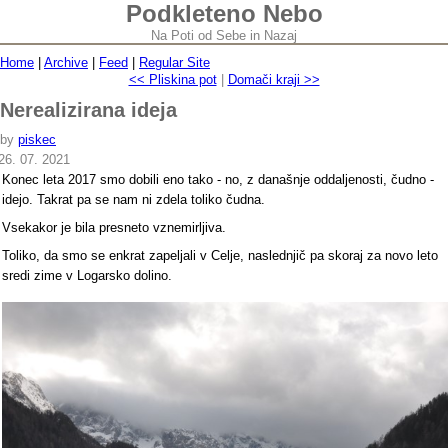
Podkleteno Nebo
Na Poti od Sebe in Nazaj
Home
|
Archive
|
Feed
|
Regular Site
<< Pliskina pot
|
Domači kraji >>
Nerealizirana ideja
by
piskec
26. 07. 2021
Konec leta 2017 smo dobili eno tako - no, z današnje oddaljenosti, čudno -
idejo. Takrat pa se nam ni zdela toliko čudna.
Vsekakor je bila presneto vznemirljiva.
Toliko, da smo se enkrat zapeljali v Celje, naslednjič pa skoraj za novo leto
sredi zime v Logarsko dolino.