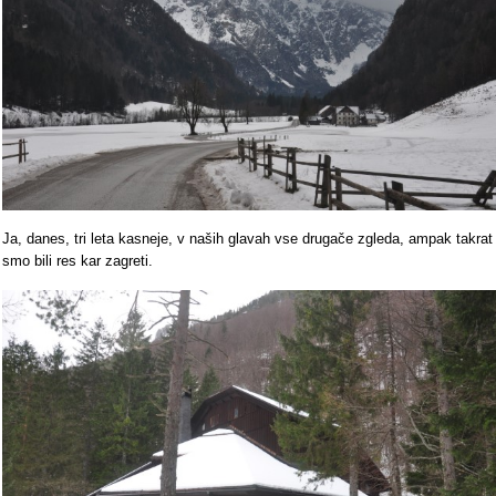
Ja, danes, tri leta kasneje, v naših glavah vse drugače zgleda, ampak takrat
smo bili res kar zagreti.