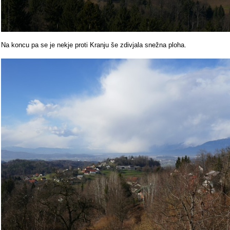
Na koncu pa se je nekje proti Kranju še zdivjala snežna ploha.