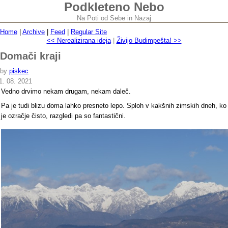
Podkleteno Nebo
Na Poti od Sebe in Nazaj
Home
|
Archive
|
Feed
|
Regular Site
<< Nerealizirana ideja
|
Živijo Budimpešta! >>
Domači kraji
by
piskec
1. 08. 2021
Vedno drvimo nekam drugam, nekam daleč.
Pa je tudi blizu doma lahko presneto lepo. Sploh v kakšnih zimskih dneh, ko
je ozračje čisto, razgledi pa so fantastični.