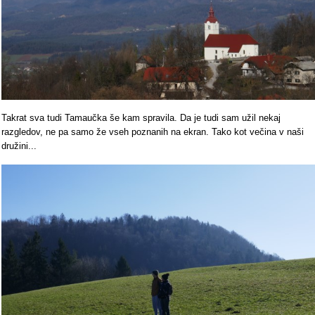
Takrat sva tudi Tamaučka še kam spravila. Da je tudi sam užil nekaj
razgledov, ne pa samo že vseh poznanih na ekran. Tako kot večina v naši
družini...