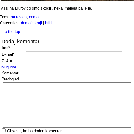
Vsaj na Murovico smo skočili, nekaj malega pa je le.
Tags:
murovica
,
doma
Categories:
domači kraji
|
hribi
|
To the top
|
Dodaj komentar
Ime*
E-mail*
7+4 =
b
i
u
quote
Komentar
Predogled
Obvesti, ko bo dodan komentar