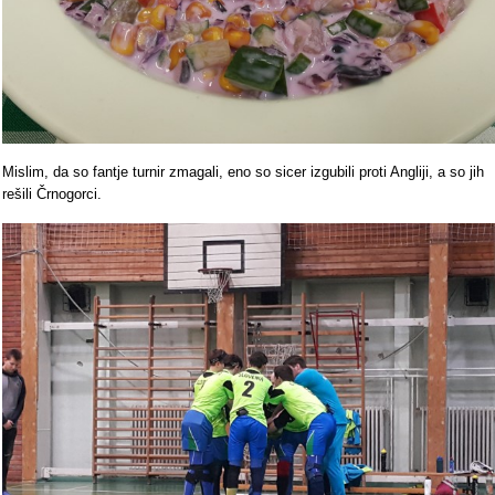
Mislim, da so fantje turnir zmagali, eno so sicer izgubili proti Angliji, a so jih
rešili Črnogorci.