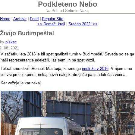
Podkleteno Nebo
Na Poti od Sebe in Nazaj
Home
|
Archive
|
Feed
|
Regular Site
<< Domači kraji
|
Srečno 2022! >>
Živijo Budimpešta!
by
piskec
2. 08. 2021
V začetku leta 2018 je bil spet goalball turnir v Budimpešti. Seveda so se ga
naši reprezentantje udeležili, jaz sem jih pa spet vozil.
Tokrat smo dobili Renault Masterja, ki smo ga
imeli že v 2016
. V njem smo
bili vsi precej komot, nekaj novih nalepk, drugače pa ista leteča zverina.
Ker vožnje je kar nekaj.