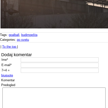
Tags:
goalball
,
budimpešta
Categories:
po svetu
|
To the top
|
Dodaj komentar
Ime*
E-mail*
7+4 =
b
i
u
quote
Komentar
Predogled