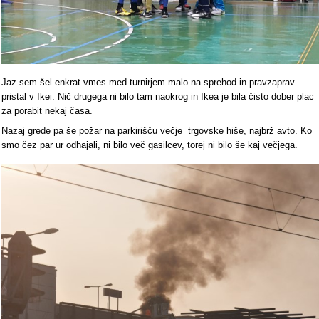
Jaz sem šel enkrat vmes med turnirjem malo na sprehod in pravzaprav
pristal v Ikei. Nič drugega ni bilo tam naokrog in Ikea je bila čisto dober plac
za porabit nekaj časa.
Nazaj grede pa še požar na parkirišču večje trgovske hiše, najbrž avto. Ko
smo čez par ur odhajali, ni bilo več gasilcev, torej ni bilo še kaj večjega.