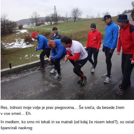
Res, trdnost moje volje je prav pregovorna... Še sreča, da besede žrem
v vse smeri... Eh.
In medtem, ko smo mi tekali in se matrali (od kdaj že nisem tekel?), so ostal
špancirali naokrog: