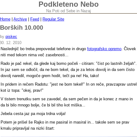
Podkleteno Nebo
Na Poti od Sebe in Nazaj
Home
|
Archive
|
Feed
|
Regular Site
Borških 10.000
by
piskec
30. 12. 2010
Naslednjič bo treba prepovedat telefone in drugo
fotografsko opremo
. Človek
niti med tekom nima več zasebnosti...
Rado je pač rekel, da glede kaj bomo počeli - citiram: "čist po lastnih željah".
In jaz sem se odločil, da ne bom tekel, da je za letos dovolj in da sem čisto
dovolj naredil, mogoče grem hodit, tečt pa ne! Ha, tako!
In pridem in rečem Radotu: "jest ne bom tekel!" In on reče, pravzaprav ustrel
kot iz topa: "okej, prav!"
V tistem trenutku sem se zavedel, da sem pečen in da je konec z mano in
da bi bilo mnogo bolje, če bi bil tiho kot miška...
Jebela cesta jaz pa moja trdna volja!
Potem je prišel še Rajko in me pasiral in masiral in... takole sem se prav
kmalu pripravljal na nizki štart: