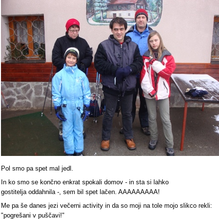
Pol smo pa spet mal jedl.
In ko smo se končno enkrat spokali domov - in sta si lahko
gostitelja oddahnila -, sem bil spet lačen. AAAAAAAAA!
Me pa še danes jezi večerni activity in da so moji na tole mojo slikco rekli:
"pogrešani v puščavi!"