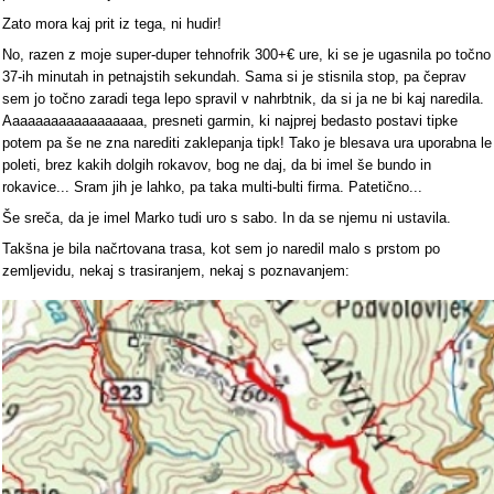
Zato mora kaj prit iz tega, ni hudir!
No, razen z moje super-duper tehnofrik 300+€ ure, ki se je ugasnila po točno
37-ih minutah in petnajstih sekundah. Sama si je stisnila stop, pa čeprav
sem jo točno zaradi tega lepo spravil v nahrbtnik, da si ja ne bi kaj naredila.
Aaaaaaaaaaaaaaaaaa, presneti garmin, ki najprej bedasto postavi tipke
potem pa še ne zna narediti zaklepanja tipk! Tako je blesava ura uporabna le
poleti, brez kakih dolgih rokavov, bog ne daj, da bi imel še bundo in
rokavice... Sram jih je lahko, pa taka multi-bulti firma. Patetično...
Še sreča, da je imel Marko tudi uro s sabo. In da se njemu ni ustavila.
Takšna je bila načrtovana trasa, kot sem jo naredil malo s prstom po
zemljevidu, nekaj s trasiranjem, nekaj s poznavanjem: