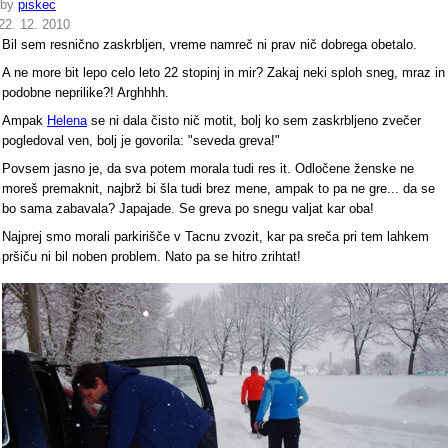
by
piskec
22. 12. 2010
Bil sem resnično zaskrbljen, vreme namreč ni prav nič dobrega obetalo.
A ne more bit lepo celo leto 22 stopinj in mir? Zakaj neki sploh sneg, mraz in
podobne neprilike?! Arghhhh.
Ampak
Helena
se ni dala čisto nič motit, bolj ko sem zaskrbljeno zvečer
pogledoval ven, bolj je govorila: "seveda greva!"
Povsem jasno je, da sva potem morala tudi res it. Odločene ženske ne
moreš premaknit, najbrž bi šla tudi brez mene, ampak to pa ne gre... da se
bo sama zabavala? Japajade. Se greva po snegu valjat kar oba!
Najprej smo morali parkirišče v Tacnu zvozit, kar pa sreča pri tem lahkem
pršiču ni bil noben problem. Nato pa se hitro zrihtat!