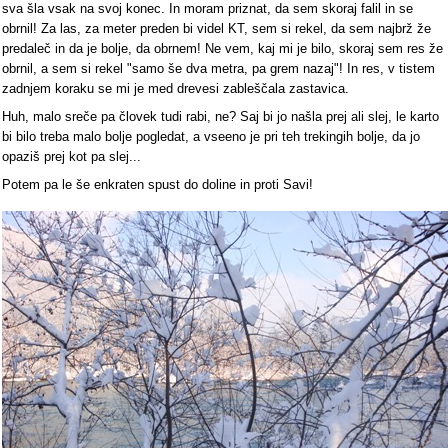
sva šla vsak na svoj konec. In moram priznat, da sem skoraj falil in se
obrnil! Za las, za meter preden bi videl KT, sem si rekel, da sem najbrž že
predaleč in da je bolje, da obrnem! Ne vem, kaj mi je bilo, skoraj sem res že
obrnil, a sem si rekel "samo še dva metra, pa grem nazaj"! In res, v tistem
zadnjem koraku se mi je med drevesi zableščala zastavica.
Huh, malo sreče pa človek tudi rabi, ne? Saj bi jo našla prej ali slej, le karto
bi bilo treba malo bolje pogledat, a vseeno je pri teh trekingih bolje, da jo
opaziš prej kot pa slej...
Potem pa le še enkraten spust do doline in proti Savi!