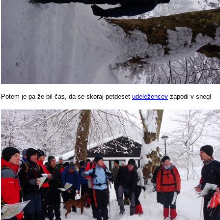
Potem je pa že bil čas, da se skoraj petdeset
udeležencev
zapodi v sneg!