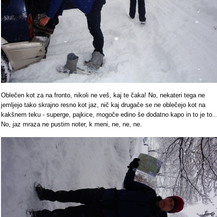
Oblečen kot za na fronto, nikoli ne veš, kaj te čaka! No, nekateri tega ne
jemljejo tako skrajno resno kot jaz, nič kaj drugače se ne oblečejo kot na
kakšnem teku - superge, pajkice, mogoče edino še dodatno kapo in to je to..
No, jaz mraza ne pustim noter, k meni, ne, ne, ne.