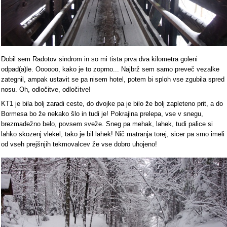
Dobil sem Radotov sindrom in so mi tista prva dva kilometra goleni
odpad(a)le. Oooooo, kako je to zoprno... Najbrž sem samo preveč vezalke
zategnil, ampak ustavit se pa nisem hotel, potem bi sploh vse zgubila spred
nosu. Oh, odločitve, odločitve!
KT1 je bila bolj zaradi ceste, do dvojke pa je bilo že bolj zapleteno prit, a do
Bormesa bo že nekako šlo in tudi je! Pokrajina prelepa, vse v snegu,
brezmadežno belo, povsem sveže. Sneg pa mehak, lahek, tudi palice si
lahko skozenj vlekel, tako je bil lahek! Nič matranja torej, sicer pa smo imeli
od vseh prejšnjih tekmovalcev že vse dobro uhojeno!