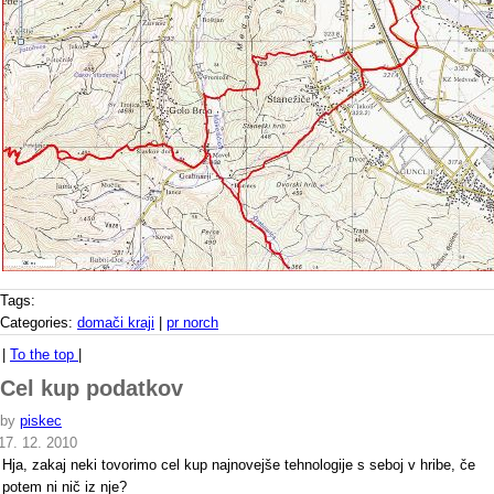
Tags:
Categories:
domači kraji
|
pr norch
|
To the top
|
Cel kup podatkov
by
piskec
17. 12. 2010
Hja, zakaj neki tovorimo cel kup najnovejše tehnologije s seboj v hribe, če
potem ni nič iz nje?