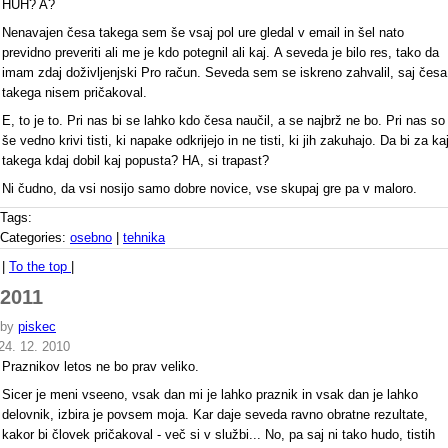
HUH? A?
Nenavajen česa takega sem še vsaj pol ure gledal v email in šel nato
previdno preveriti ali me je kdo potegnil ali kaj. A seveda je bilo res, tako da
imam zdaj doživljenjski Pro račun. Seveda sem se iskreno zahvalil, saj česa
takega nisem pričakoval.
E, to je to. Pri nas bi se lahko kdo česa naučil, a se najbrž ne bo. Pri nas so
še vedno krivi tisti, ki napake odkrijejo in ne tisti, ki jih zakuhajo. Da bi za ka
takega kdaj dobil kaj popusta? HA, si trapast?
Ni čudno, da vsi nosijo samo dobre novice, vse skupaj gre pa v maloro.
Tags:
Categories:
osebno
|
tehnika
|
To the top
|
2011
by
piskec
24. 12. 2010
Praznikov letos ne bo prav veliko.
Sicer je meni vseeno, vsak dan mi je lahko praznik in vsak dan je lahko
delovnik, izbira je povsem moja. Kar daje seveda ravno obratne rezultate,
kakor bi človek pričakoval - več si v službi... No, pa saj ni tako hudo, tistih