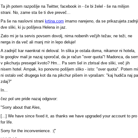
Ta jih potem razpošlje na Twitter, facebook in - če bi želel - še na milijon
strani. No, zame sta še ti dve preveč...
Pa še na naslovni strani
krtina.com
imamo narejeno, da se prikazujeta zadnji
dve sliki, ki ju pošljeva Helena in jaz.
Zato mi je ta servis povsem dovolj, nima nobenih večjih težav, ne teži, ne
nerga in da več ali manj mir in lepo deluje!
A zadnjič kar naenkrat ni deloval. In slika je ostala doma, nikamor ni hotela,
le googlov mail je nazaj sporočal, da je račun "over quota"! Madonca, da se
v pikchurju presegel kvoto? Hm... Pa sem šel in zbrisal dve sliki, več jih
nisem hotel. Ampak, ko ponovno pošljem sliko - isto: "over quota". Potem mi
ni ostalo več drugega kot da na pikchur pišem in vprašam: "kaj hudiča naj pa
zdaj?"
In...
čez pol ure pride nazaj odgovor:
"Sorry about that Ales,
[...] We have since fixed it, as thanks we have upgraded your account to pro
for life.
Sorry for the inconvenience. :("