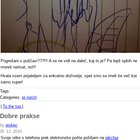
Pogrešani v puščavi???!!! A se ne vidi na daleč, kaj to je? Pa lepš sploh ne
moreš narisat, no!!!
Hvala vsem prijateljem za enkratno doživetje, spet smo se imeli še več kot
samo super!
Tags:
Categories:
pr norch
|
To the top
|
Dobre prakse
by
piskec
28. 12. 2010
Svoje slike s telefona prek elektronske pošte pošiljam na
pikchur
.