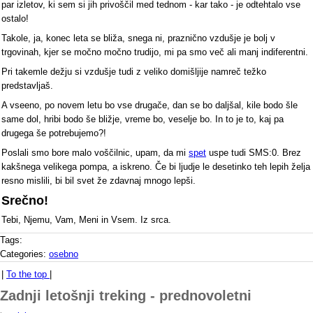
par izletov, ki sem si jih privoščil med tednom - kar tako - je odtehtalo vse
ostalo!
Takole, ja, konec leta se bliža, snega ni, praznično vzdušje je bolj v
trgovinah, kjer se močno močno trudijo, mi pa smo več ali manj indiferentni.
Pri takemle dežju si vzdušje tudi z veliko domišljije namreč težko
predstavljaš.
A vseeno, po novem letu bo vse drugače, dan se bo daljšal, kile bodo šle
same dol, hribi bodo še bližje, vreme bo, veselje bo. In to je to, kaj pa
drugega še potrebujemo?!
Poslali smo bore malo voščilnic, upam, da mi
spet
uspe tudi SMS:0. Brez
kakšnega velikega pompa, a iskreno. Če bi ljudje le desetinko teh lepih želja
resno mislili, bi bil svet že zdavnaj mnogo lepši.
Srečno!
Tebi, Njemu, Vam, Meni in Vsem. Iz srca.
Tags:
Categories:
osebno
|
To the top
|
Zadnji letošnji treking - prednovoletni