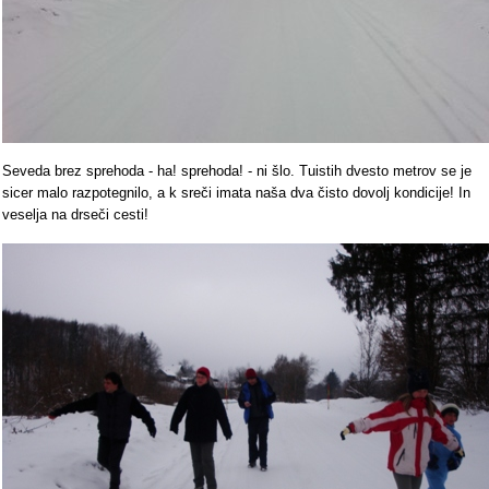
Seveda brez sprehoda - ha! sprehoda! - ni šlo. Tuistih dvesto metrov se je
sicer malo razpotegnilo, a k sreči imata naša dva čisto dovolj kondicije! In
veselja na drseči cesti!