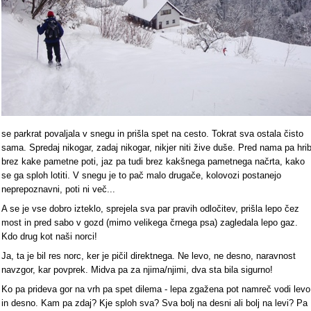
se parkrat povaljala v snegu in prišla spet na cesto. Tokrat sva ostala čisto
sama. Spredaj nikogar, zadaj nikogar, nikjer niti žive duše. Pred nama pa hri
brez kake pametne poti, jaz pa tudi brez kakšnega pametnega načrta, kako
se ga sploh lotiti. V snegu je to pač malo drugače, kolovozi postanejo
neprepoznavni, poti ni več...
A se je vse dobro izteklo, sprejela sva par pravih odločitev, prišla lepo čez
most in pred sabo v gozd (mimo velikega črnega psa) zagledala lepo gaz.
Kdo drug kot naši norci!
Ja, ta je bil res norc, ker je pičil direktnega. Ne levo, ne desno, naravnost
navzgor, kar povprek. Midva pa za njima/njimi, dva sta bila sigurno!
Ko pa prideva gor na vrh pa spet dilema - lepa zgažena pot namreč vodi levo
in desno. Kam pa zdaj? Kje sploh sva? Sva bolj na desni ali bolj na levi? Pa