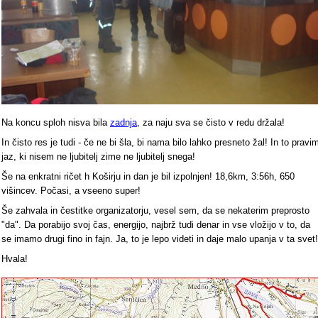
Na koncu sploh nisva bila
zadnja
, za naju sva se čisto v redu držala!
In čisto res je tudi - če ne bi šla, bi nama bilo lahko presneto žal! In to pravi
jaz, ki nisem ne ljubitelj zime ne ljubitelj snega!
Še na enkratni ričet h Koširju in dan je bil izpolnjen! 18,6km, 3:56h, 650
višincev. Počasi, a vseeno super!
Še zahvala in čestitke organizatorju, vesel sem, da se nekaterim preprosto
"da". Da porabijo svoj čas, energijo, najbrž tudi denar in vse vložijo v to, da
se imamo drugi fino in fajn. Ja, to je lepo videti in daje malo upanja v ta svet!
Hvala!