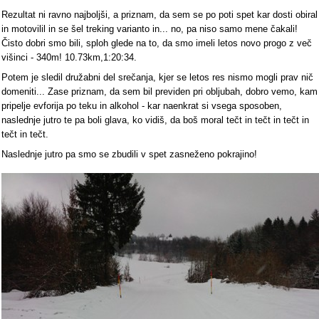
Rezultat ni ravno najboljši, a priznam, da sem se po poti spet kar dosti obiral
in motovilil in se šel treking varianto in... no, pa niso samo mene čakali!
Čisto dobri smo bili, sploh glede na to, da smo imeli letos novo progo z več
višinci - 340m! 10.73km,1:20:34.
Potem je sledil družabni del srečanja, kjer se letos res nismo mogli prav nič
domeniti... Zase priznam, da sem bil previden pri obljubah, dobro vemo, kam
pripelje evforija po teku in alkohol - kar naenkrat si vsega sposoben,
naslednje jutro te pa boli glava, ko vidiš, da boš moral tečt in tečt in tečt in
tečt in tečt.
Naslednje jutro pa smo se zbudili v spet zasneženo pokrajino!