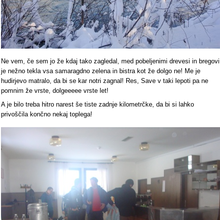
Ne vem, če sem jo že kdaj tako zagledal, med pobeljenimi drevesi in bregovi
je nežno tekla vsa samaragdno zelena in bistra kot že dolgo ne! Me je
hudirjevo matralo, da bi se kar notri zagnal! Res, Save v taki lepoti pa ne
pomnim že vrste, dolgeeeee vrste let!
A je bilo treba hitro narest še tiste zadnje kilometrčke, da bi si lahko
privoščila končno nekaj toplega!