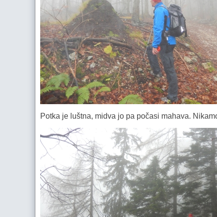
Potka je luštna, midva jo pa počasi mahava. Nikam