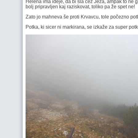
Helena ima ideje, da bi šla čez Ježa, ampak to ne gr
bolj pripravljen kaj raziskovat, toliko pa že spet ne!
Zato jo mahneva še proti Krvavcu, tole počezno potk
Potka, ki sicer ni markirana, se izkaže za super potk