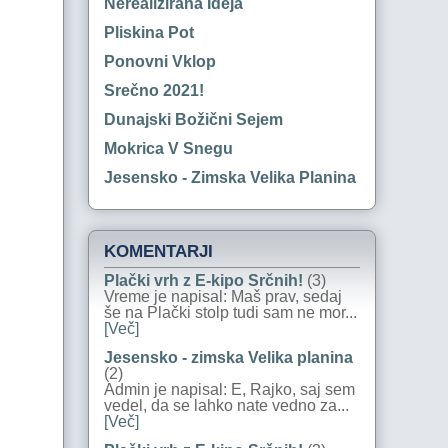
Nerealizirana Ideja
Pliskina Pot
Ponovni Vklop
Srečno 2021!
Dunajski Božični Sejem
Mokrica V Snegu
Jesensko - Zimska Velika Planina
KOMENTARJI
Plački vrh z E-kipo Srčnih!
(3)
Vreme je napisal: Maš prav, sedaj
še na Plački stolp tudi sam ne mor...
[Več]
Jesensko - zimska Velika planina
(2)
Admin je napisal: E, Rajko, saj sem
vedel, da se lahko nate vedno za...
[Več]