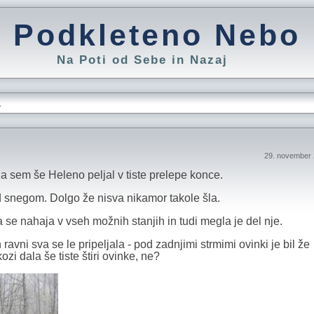
Podkleteno Nebo
Na Poti od Sebe in Nazaj
L
29. november 
 da sem še Heleno peljal v tiste prelepe konce.
ed snegom. Dolgo že nisva nikamor takole šla.
ta se nahaja v vseh možnih stanjih in tudi megla je del nje.
ravni sva se le pripeljala - pod zadnjimi strmimi ovinki je bil že
zi dala še tiste štiri ovinke, ne?