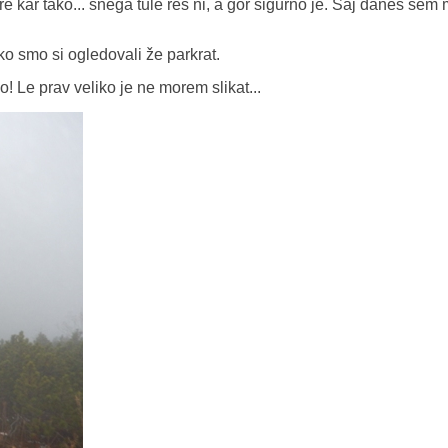
e kar tako... snega tule res ni, a gor sigurno je. Saj danes sem
o smo si ogledovali že parkrat.
o! Le prav veliko je ne morem slikat...