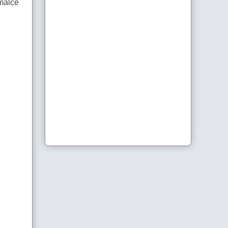
 malce