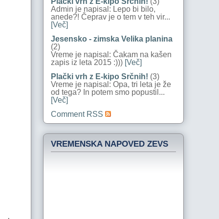
Plački vrh z E-kipo Srčnih!
(3)
Admin je napisal: Lepo bi bilo,
anede?! Čeprav je o tem v teh vir...
[Več]
Jesensko - zimska Velika planina
(2)
Vreme je napisal: Čakam na kašen
zapis iz leta 2015 :)))
[Več]
Plački vrh z E-kipo Srčnih!
(3)
Vreme je napisal: Opa, tri leta je že
od tega? In potem smo popustil...
[Več]
Comment RSS
VREMENSKA NAPOVED ZEVS