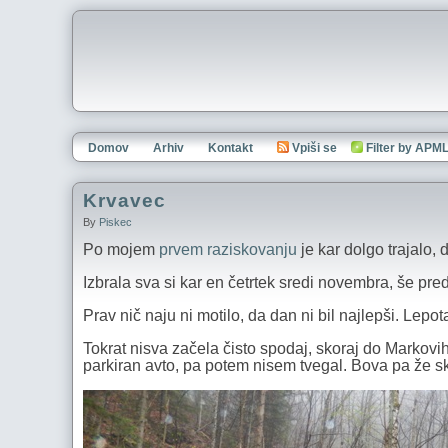
Domov
Arhiv
Kontakt
Vpiši se
Filter by APM
Krvavec
By
Piskec
Po mojem
prvem raziskovanju
je kar dolgo trajalo,
Izbrala sva si kar en četrtek sredi novembra, še pr
Prav nič naju ni motilo, da dan ni bil najlepši. Lepo
Tokrat nisva začela čisto spodaj, skoraj do Markovih 
parkiran avto, pa potem nisem tvegal. Bova pa že sko