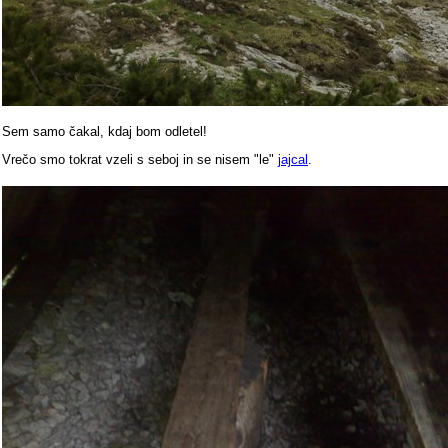
Sem samo čakal, kdaj bom odletel!
Vrečo smo tokrat vzeli s seboj in se nisem "le"
jajcal
.