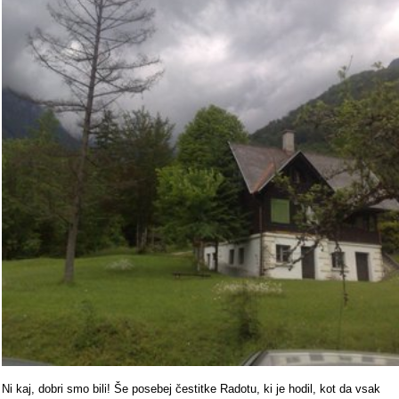
Ni kaj, dobri smo bili! Še posebej čestitke Radotu, ki je hodil, kot da vsak