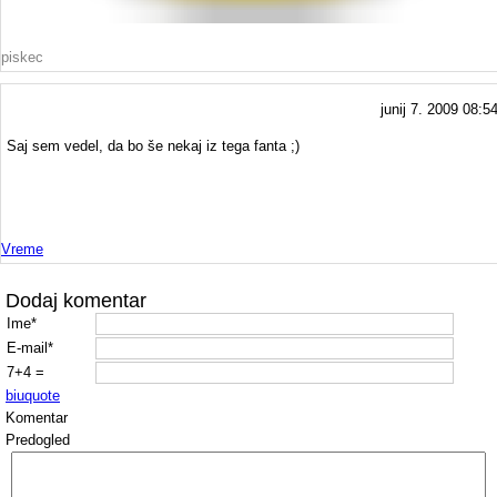
piskec
junij 7. 2009 08:5
Saj sem vedel, da bo še nekaj iz tega fanta ;)
Vreme
Dodaj komentar
Ime*
E-mail*
7+4 =
b
i
u
quote
Komentar
Predogled