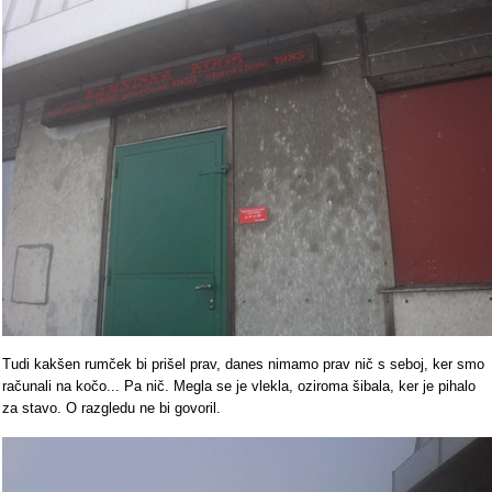
Tudi kakšen rumček bi prišel prav, danes nimamo prav nič s seboj, ker smo
računali na kočo... Pa nič. Megla se je vlekla, oziroma šibala, ker je pihalo
za stavo. O razgledu ne bi govoril.