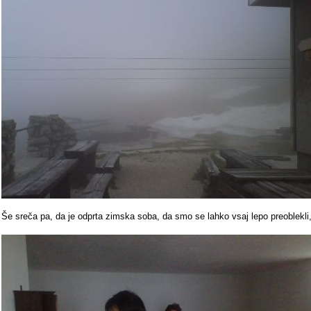
Še sreča pa, da je odprta zimska soba, da smo se lahko vsaj lepo preoblekli