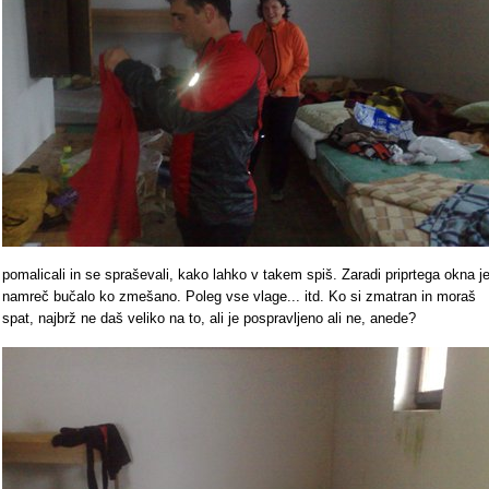
pomalicali in se spraševali, kako lahko v takem spiš. Zaradi priprtega okna j
namreč bučalo ko zmešano. Poleg vse vlage... itd. Ko si zmatran in moraš
spat, najbrž ne daš veliko na to, ali je pospravljeno ali ne, anede?