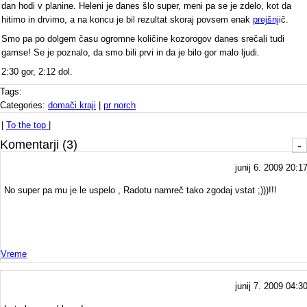
dan hodi v planine. Heleni je danes šlo super, meni pa se je zdelo, kot da
hitimo in drvimo, a na koncu je bil rezultat skoraj povsem enak
prejšnj
ič.
Smo pa po dolgem času ogromne količine kozorogov danes srečali tudi
gamse! Se je poznalo, da smo bili prvi in da je bilo gor malo ljudi.
2:30 gor, 2:12 dol.
Tags:
Categories:
domači kraji
|
pr norch
|
To the top
|
Komentarji (3)
-
junij 6. 2009 20:1
No super pa mu je le uspelo , Radotu namreč tako zgodaj vstat ;)))!!!
Vreme
junij 7. 2009 04:3