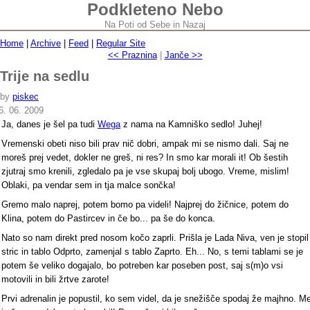
Podkleteno Nebo
Na Poti od Sebe in Nazaj
Home
|
Archive
|
Feed
|
Regular Site
<< Praznina
|
Janče >>
Trije na sedlu
by
piskec
6. 06. 2009
Ja, danes je šel pa tudi
Wega
z nama na Kamniško sedlo! Juhej!
Vremenski obeti niso bili prav nič dobri, ampak mi se nismo dali. Saj ne
moreš prej vedet, dokler ne greš, ni res? In smo kar morali it! Ob šestih
zjutraj smo krenili, zgledalo pa je vse skupaj bolj ubogo. Vreme, mislim!
Oblaki, pa vendar sem in tja malce sončka!
Gremo malo naprej, potem bomo pa videli! Najprej do žičnice, potem do
Klina, potem do Pastircev in če bo... pa še do konca.
Nato so nam direkt pred nosom kočo zaprli. Prišla je Lada Niva, ven je stopil
stric in tablo Odprto, zamenjal s tablo Zaprto. Eh... No, s temi tablami se je
potem še veliko dogajalo, bo potreben kar poseben post, saj s(m)o vsi
motovili in bili žrtve zarote!
Prvi adrenalin je popustil, ko sem videl, da je snežišče spodaj že majhno. M