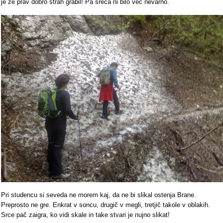
je že prav dobro strah grabil! Pa sreča ni bilo več nevarno.
Pri studencu si seveda ne morem kaj, da ne bi slikal ostenja Brane.
Preprosto ne gre. Enkrat v soncu, drugič v megli, tretjič takole v oblakih.
Srce pač zaigra, ko vidi skale in take stvari je nujno slikat!