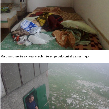
Malo smo se še skrivali v sobi, še en je celo prišel za nami gor!,