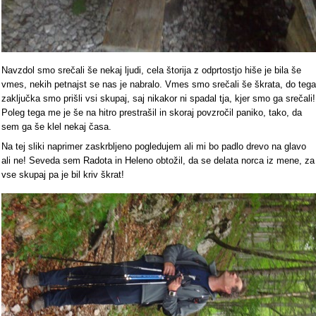
Navzdol smo srečali še nekaj ljudi, cela štorija z odprtostjo hiše je bila še
vmes, nekih petnajst se nas je nabralo. Vmes smo srečali še škrata, do tega
zaključka smo prišli vsi skupaj, saj nikakor ni spadal tja, kjer smo ga srečali!
Poleg tega me je še na hitro prestrašil in skoraj povzročil paniko, tako, da
sem ga še klel nekaj časa.
Na tej sliki naprimer zaskrbljeno pogledujem ali mi bo padlo drevo na glavo
ali ne! Seveda sem Radota in Heleno obtožil, da se delata norca iz mene, za
vse skupaj pa je bil kriv škrat!