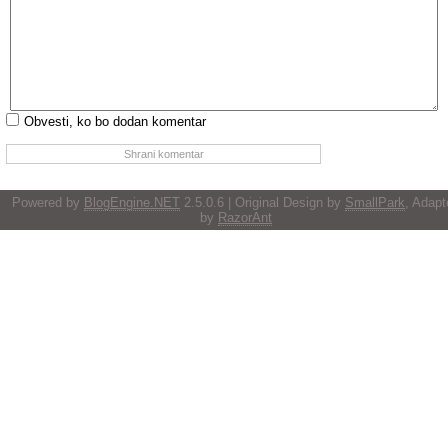
Obvesti, ko bo dodan komentar
Powered by
BlogEngine.NET
2.5.0.6 | Original Design by
SmallPark
, Adapt
by
RazorAnt