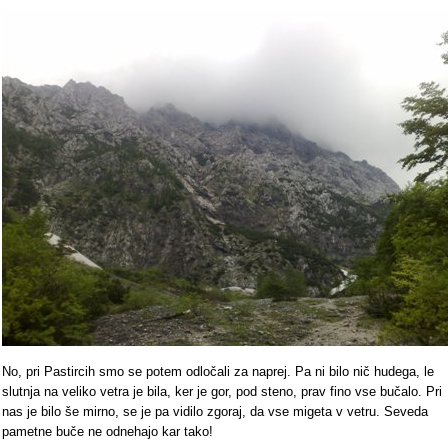
No, pri Pastircih smo se potem odločali za naprej. Pa ni bilo nič hudega, le
slutnja na veliko vetra je bila, ker je gor, pod steno, prav fino vse bučalo. Pri
nas je bilo še mirno, se je pa vidilo zgoraj, da vse migeta v vetru. Seveda
pametne buče ne odnehajo kar tako!