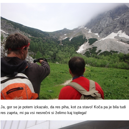
Ja, gor se je potem izkazalo, da res piha, kot za stavo! Koča pa je bila tudi
res zaprta, mi pa vsi nesrečni si želimo kaj toplega!