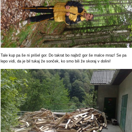
Tale kup pa še ni prišel gor. Do takrat bo najbrž gor še malce mraz! Se pa
lepo vidi, da je bil tukaj že sonček, ko smo bili že skoraj v dolini!