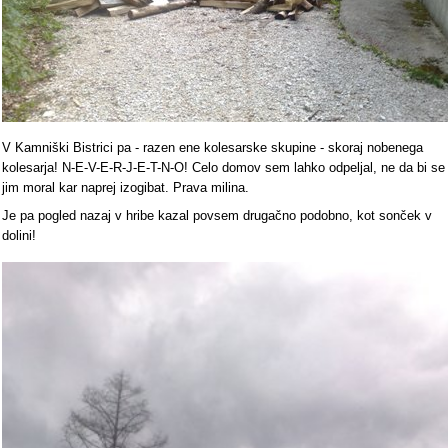
V Kamniški Bistrici pa - razen ene kolesarske skupine - skoraj nobenega
kolesarja! N-E-V-E-R-J-E-T-N-O! Celo domov sem lahko odpeljal, ne da bi se
jim moral kar naprej izogibat. Prava milina.
Je pa pogled nazaj v hribe kazal povsem drugačno podobno, kot sonček v
dolini!