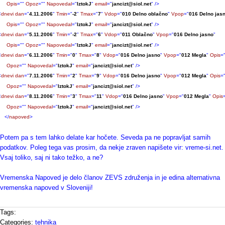
Opis
="
"
Opoz
="
"
Napovedal
="
IztokJ
"
email
="
jancizt@siol.net
"
/>
<
dnevi
dan
="
4.11.2006
"
Tmin
="
-2
"
Tmax
="
7
"
Vdop
="
010 Delno oblačno
"
Vpop
="
016 Delno jas
Opis
="
"
Opoz
="
"
Napovedal
="
IztokJ
"
email
="
jancizt@siol.net
"
/>
<
dnevi
dan
="
5.11.2006
"
Tmin
="
-2
"
Tmax
="
6
"
Vdop
="
011 Oblačno
"
Vpop
="
016 Delno jasno
"
Opis
="
"
Opoz
="
"
Napovedal
="
IztokJ
"
email
="
jancizt@siol.net
"
/>
<
dnevi
dan
="
6.11.2006
"
Tmin
="
0
"
Tmax
="
8
"
Vdop
="
016 Delno jasno
"
Vpop
="
012 Megla
"
Opis
=
Opoz
="
"
Napovedal
="
IztokJ
"
email
="
jancizt@siol.net
"
/>
<
dnevi
dan
="
7.11.2006
"
Tmin
="
2
"
Tmax
="
9
"
Vdop
="
016 Delno jasno
"
Vpop
="
012 Megla
"
Opis
=
Opoz
="
"
Napovedal
="
IztokJ
"
email
="
jancizt@siol.net
"
/>
<
dnevi
dan
="
8.11.2006
"
Tmin
="
3
"
Tmax
="
11
"
Vdop
="
016 Delno jasno
"
Vpop
="
012 Megla
"
Opis
Opoz
="
"
Napovedal
="
IztokJ
"
email
="
jancizt@siol.net
"
/>
</
napoved
>
Potem pa s tem lahko delate kar hočete. Seveda pa ne popravljat samih
podatkov. Poleg tega vas prosim, da nekje zraven napišete vir: vreme-si.net.
Vsaj toliko, saj ni tako težko, a ne?
Vremenska Napoved je delo članov ZEVS združenja in je edina alternativna
vremenska napoved v Sloveniji!
Tags:
Categories:
tehnika