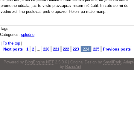
prometno oddala, jaz te vrste pravzaprav nisem nič čutil. In zato se mi še
vedno zdi fino poslovati prek e-uprave. Heleni pa malo manj...
Tags:
Categories:
splošno
|
To the top
|
Next posts
1
2
...
220
221
222
223
224
225
Previous posts
Powered by
BlogEngine.NET
2.5.0.6 | Original Design by
SmallPark
, Adapt
by
RazorAnt