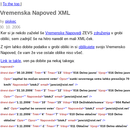
|
To the top
|
Vremenska Napoved XML
by
piskec
30. 10. 2006
Ker si je nekdo zaželel še
Vremenske Napovedi
ZEVS
združenja
v grobi
obliki, sem zadnjič še na hitro naredil en mali XML-ček.
Z njim lahko dobite podatke v grobi obliki in si
oblikujete
svojo Vremensko
Napoved, če vam že vse ostale oblike niso všeč.
Link je takle
, ven pa dobite pa nekaj takega:
<
napoved
>
<
dnevi
dan
="
30.10.2006
"
Tmin
="
6
"
Tmax
="
13
"
Vdop
="
016 Delno jasno
"
Vpop
="
016 Delno jasn
Opis
="
zapihal bo močan severni veter
"
Opoz
="
sunki severnega vetra lahko presežejo 70
km/h
"
Napovedal
="
IztokJ
"
email
="
jancizt@siol.net
"
/>
<
dnevi
dan
="
31.10.2006
"
Tmin
="
2
"
Tmax
="
12
"
Vdop
="
016 Delno jasno
"
Vpop
="
016 Delno jasn
Opis
="
"
Opoz
="
"
Napovedal
="
IztokJ
"
email
="
jancizt@siol.net
"
/>
<
dnevi
dan
="
1.11.2006
"
Tmin
="
10
"
Tmax
="
15
"
Vdop
="
019 Dež/oblaki/sonce
"
Vpop
="
004 Rahel
dež
"
Opis
="
zapihal bo severni veter
"
Opoz
="
"
Napovedal
="
IztokJ
"
email
="
jancizt@siol.net
"
<
dnevi
dan
="
2.11.2006
"
Tmin
="
4
"
Tmax
="
7
"
Vdop
="
010 Delno oblačno
"
Vpop
="
010 Delno
oblačno
"
Opis
="
"
Opoz
="
"
Napovedal
="
IztokJ
"
email
="
jancizt@siol.net
"
/>
<
dnevi
dan
="
3.11.2006
"
Tmin
="
-1
"
Tmax
="
7
"
Vdop
="
011 Oblačno
"
Vpop
="
010 Delno oblačno
"