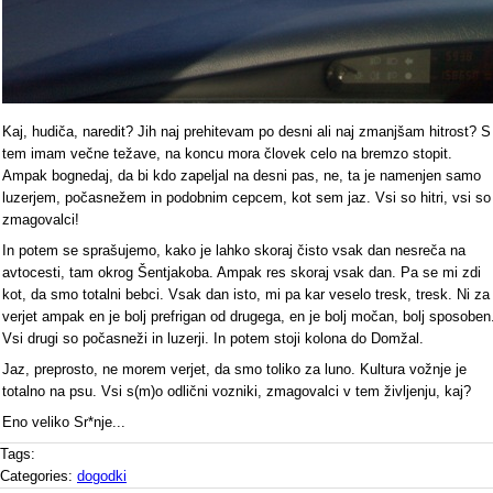
Kaj, hudiča, naredit? Jih naj prehitevam po desni ali naj zmanjšam hitrost? S
tem imam večne težave, na koncu mora človek celo na bremzo stopit.
Ampak bognedaj, da bi kdo zapeljal na desni pas, ne, ta je namenjen samo
luzerjem, počasnežem in podobnim cepcem, kot sem jaz. Vsi so hitri, vsi so
zmagovalci!
In potem se sprašujemo, kako je lahko skoraj čisto vsak dan nesreča na
avtocesti, tam okrog Šentjakoba. Ampak res skoraj vsak dan. Pa se mi zdi
kot, da smo totalni bebci. Vsak dan isto, mi pa kar veselo tresk, tresk. Ni za
verjet ampak en je bolj prefrigan od drugega, en je bolj močan, bolj sposoben
Vsi drugi so počasneži in luzerji. In potem stoji kolona do Domžal.
Jaz, preprosto, ne morem verjet, da smo toliko za luno. Kultura vožnje je
totalno na psu. Vsi s(m)o odlični vozniki, zmagovalci v tem življenju, kaj?
Eno veliko Sr*nje...
Tags:
Categories:
dogodki