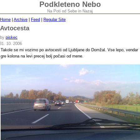
Podkleteno Nebo
Na Poti od Sebe in Nazaj
Home
|
Archive
|
Feed
|
Regular Site
Avtocesta
by
piskec
31. 10. 2006
Takole se mi vozimo po avtocesti od Ljubljane do Domžal. Vse lepo, vendar
gre kolona na levi precej bolj počasi od mene.