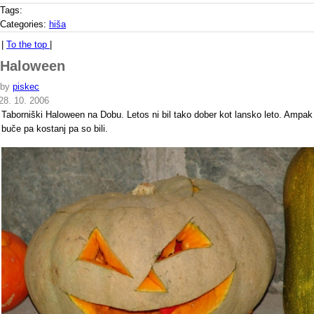
Tags:
Categories:
hiša
|
To the top
|
Haloween
by
piskec
28. 10. 2006
Taborniški Haloween na Dobu. Letos ni bil tako dober kot lansko leto. Ampak
buče pa kostanj pa so bili.