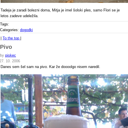
Tadeja je zaradi bolezni doma, Mitja je imel šolski ples, samo Flori se je
letos zadeve udeležila.
Tags:
Categories:
dogodki
|
To the top
|
Pivo
by
piskec
27. 10. 2006
Danes sem šel sam na pivo. Kar že doooolgo nisem naredil.