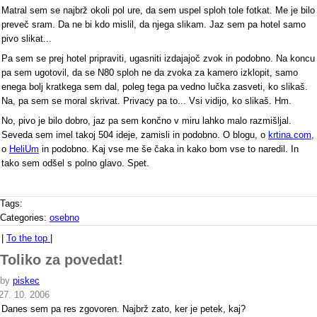
Matral sem se najbrž okoli pol ure, da sem uspel sploh tole fotkat. Me je bilo
preveč sram. Da ne bi kdo mislil, da njega slikam. Jaz sem pa hotel samo
pivo slikat...
Pa sem se prej hotel pripraviti, ugasniti izdajajoč zvok in podobno. Na koncu
pa sem ugotovil, da se N80 sploh ne da zvoka za kamero izklopit, samo
enega bolj kratkega sem dal, poleg tega pa vedno lučka zasveti, ko slikaš.
Na, pa sem se moral skrivat. Privacy pa to... Vsi vidijo, ko slikaš. Hm.
No, pivo je bilo dobro, jaz pa sem končno v miru lahko malo razmišljal.
Seveda sem imel takoj 504 ideje, zamisli in podobno. O blogu, o
krtina.com
,
o
HeliUm
in podobno. Kaj vse me še čaka in kako bom vse to naredil. In
tako sem odšel s polno glavo. Spet.
Tags:
Categories:
osebno
|
To the top
|
Toliko za povedat!
by
piskec
27. 10. 2006
Danes sem pa res zgovoren. Najbrž zato, ker je petek, kaj?