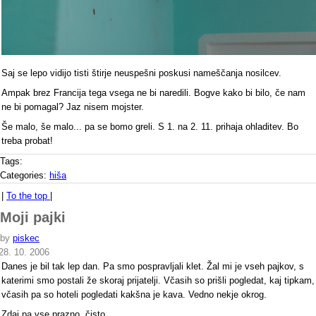
Saj se lepo vidijo tisti štirje neuspešni poskusi nameščanja nosilcev.
Ampak brez Francija tega vsega ne bi naredili. Bogve kako bi bilo, če nam
ne bi pomagal? Jaz nisem mojster.
Še malo, še malo... pa se bomo greli. S 1. na 2. 11. prihaja ohladitev. Bo
treba probat!
Tags:
Categories:
hiša
|
To the top
|
Moji pajki
by
piskec
28. 10. 2006
Danes je bil tak lep dan. Pa smo pospravljali klet. Žal mi je vseh pajkov, s
katerimi smo postali že skoraj prijatelji. Včasih so prišli pogledat, kaj tipkam,
včasih pa so hoteli pogledati kakšna je kava. Vedno nekje okrog.
Zdaj pa vse prazno, čisto.