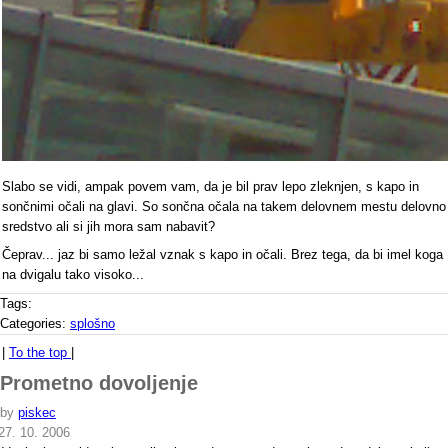
Slabo se vidi, ampak povem vam, da je bil prav lepo zleknjen, s kapo in
sončnimi očali na glavi. So sončna očala na takem delovnem mestu delovno
sredstvo ali si jih mora sam nabavit?
Čeprav... jaz bi samo ležal vznak s kapo in očali. Brez tega, da bi imel koga
na dvigalu tako visoko...
Tags:
Categories:
splošno
|
To the top
|
Prometno dovoljenje
by
piskec
27. 10. 2006