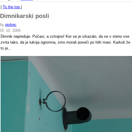
|
To the top
|
Dimnikarski posli
by
piskec
29. 10. 2006
Dimnik napreduje. Počasi, a vztrajno! Ker se je izkazalo, da se v steno vse
zvrta tako, da je luknja ogromna, smo morali poseči po hilti masi. Karkoli že
to je...