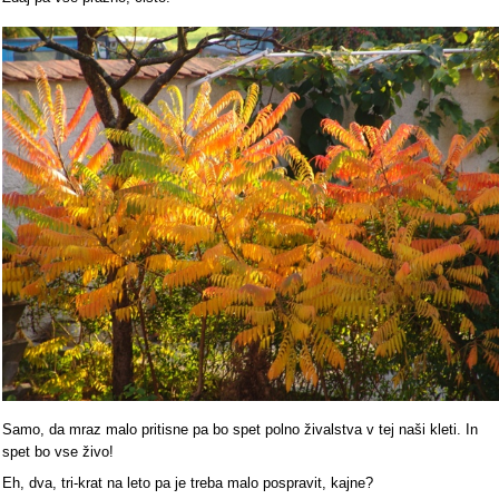
Samo, da mraz malo pritisne pa bo spet polno živalstva v tej naši kleti. In
spet bo vse živo!
Eh, dva, tri-krat na leto pa je treba malo pospravit, kajne?