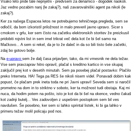
Vsako leto pride tale neprijetni - predvsem za denarnico - dogodek naokoli.
Jaz vedno pozabim nanj (le zakaj?), naš zavarovalniški agent pa nikoli (le
zakaj?).
Ker za našega Espacea letos ne potrebujemo tehničnega pregleda, sem se
odločil, da bom izkoristil priložnost in malo preveril javno upravo. Sicer s
cmokom v grlu, ker sem čisto na začetku elektronskih storitev že preizkusil
pridobiti rojstni list in sem imel trikrat več dela kot če bi šel samo na
Mačkovo... A sem si rekel, da je to že daleč in da so bili tisto šele začetki,
zdaj bo gotovo bolje.
Na
e-upravo
sem že dalj časa prijavljen, tako, da mi vmesnik ne dela težav.
Vse sem pravzaprav hitro opravil, plačal s kreditno kartico in vse skupaj
zaključil prej kot v desetih minutah. Sem pa posebej plačal postavko: Plačilo
preko Interneta. HA! Tega pa RES še nikoli nisem videl. Ponavadi dobim kak
popust, če plačam prek ineta toda ne pri Javni upravi! Seveda sem si naročil
prometno na dom in to striktno v soboto, ker ta možnost tudi obstaja. Kaj mi
nuca, da hodim potem na pošto, isto je kot da bi šel na okence, vedno čaka
kot zadnji butelj... Ves zadovoljen z uspešnim postopkom sem bil ves
navdušen. Še posebno, ker sem si lahko sprintal listek, ki bi ga lahko v
primeru težav molil policaju pod nos.