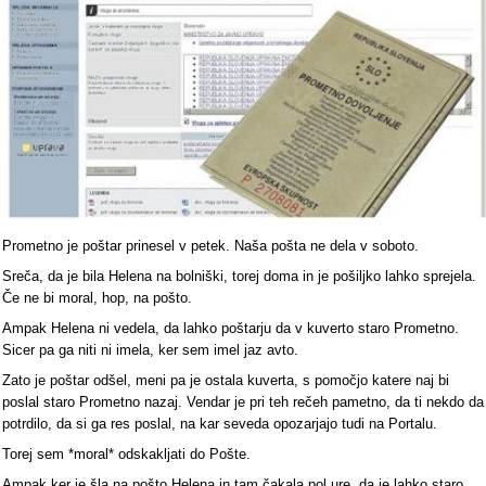
Prometno je poštar prinesel v petek. Naša pošta ne dela v soboto.
Sreča, da je bila Helena na bolniški, torej doma in je pošiljko lahko sprejela.
Če ne bi moral, hop, na pošto.
Ampak Helena ni vedela, da lahko poštarju da v kuverto staro Prometno.
Sicer pa ga niti ni imela, ker sem imel jaz avto.
Zato je poštar odšel, meni pa je ostala kuverta, s pomočjo katere naj bi
poslal staro Prometno nazaj. Vendar je pri teh rečeh pametno, da ti nekdo da
potrdilo, da si ga res poslal, na kar seveda opozarjajo tudi na Portalu.
Torej sem *moral* odskakljati do Pošte.
Ampak ker je šla na pošto Helena in tam čakala pol ure, da je lahko staro