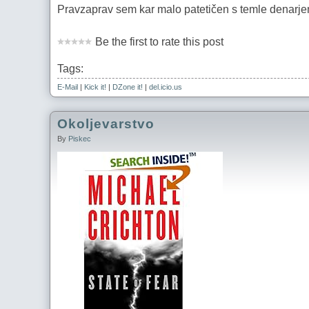
Pravzaprav sem kar malo patetičen s temle denarj
Be the first to rate this post
Tags:
E-Mail
|
Kick it!
|
DZone it!
|
del.icio.us
Okoljevarstvo
By
Piskec