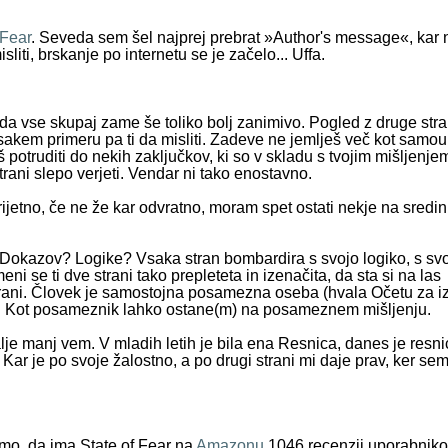
 Fear
. Seveda sem šel najprej prebrat »Author's message«, kar n
iti, brskanje po internetu se je začelo... Uffa.
da vse skupaj zame še toliko bolj zanimivo. Pogled z druge stra
vsakem primeru pa ti da misliti. Zadeve ne jemlješ več kot sam
otruditi do nekih zaključkov, ki so v skladu s tvojim mišljenje
trani slepo verjeti. Vendar ni tako enostavno.
ijetno, če ne že kar odvratno, moram spet ostati nekje na sredin
 Dokazov? Logike? Vsaka stran bombardira s svojo logiko, s svo
i se ti dve strani tako prepleteta in izenačita, da sta si na las
strani. Človek je samostojna posamezna oseba (hvala Očetu za izr
rani. Kot posameznik lahko ostane(m) na posameznem mišljenju.
lje manj vem. V mladih letih je bila ena Resnica, danes je resni
. Kar je po svoje žalostno, a po drugi strani mi daje prav, ker se
imo, da ima State of Fear na
Amazonu
1046 recenzij uporabniko