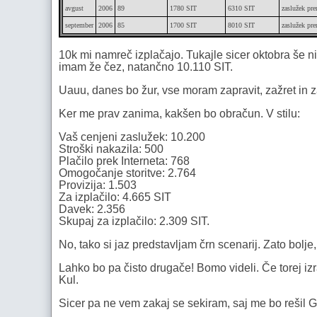
avgust
2006
89
1780 SIT
6310 SIT
zaslužek pre
september
2006
85
1700 SIT
8010 SIT
zaslužek pre
10k mi namreč izplačajo. Tukajle sicer oktobra še n
imam že čez, natančno 10.110 SIT.
Uauu, danes bo žur, vse moram zapravit, zažret in z
Ker me prav zanima, kakšen bo obračun. V stilu:
Vaš cenjeni zaslužek: 10.200
Stroški nakazila: 500
Plačilo prek Interneta: 768
Omogočanje storitve: 2.764
Provizija: 1.503
Za izplačilo: 4.665 SIT
Davek: 2.356
Skupaj za izplačilo: 2.309 SIT.
No, tako si jaz predstavljam črn scenarij. Zato bolje
Lahko bo pa čisto drugače! Bomo videli. Če torej izr
Kul.
Sicer pa ne vem zakaj se sekiram, saj me bo rešil G