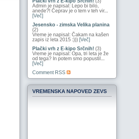
Plački vrh z E-kipo Srčnih!
(3)
Admin je napisal: Lepo bi bilo,
anede?! Čeprav je o tem v teh vir...
[Več]
Jesensko - zimska Velika planina
(2)
Vreme je napisal: Čakam na kašen
zapis iz leta 2015 :)))
[Več]
Plački vrh z E-kipo Srčnih!
(3)
Vreme je napisal: Opa, tri leta je že
od tega? In potem smo popustil...
[Več]
Comment RSS
VREMENSKA NAPOVED ZEVS