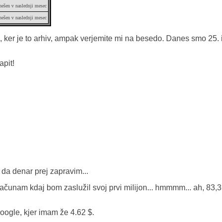
nešen v naslednji mesec
nešen v naslednji mesec
i, ker je to arhiv, ampak verjemite mi na besedo. Danes smo 25. 
apit!
, da denar prej zapravim...
ačunam kdaj bom zaslužil svoj prvi milijon... hmmmm... ah, 83,3 
oogle, kjer imam že 4.62 $.