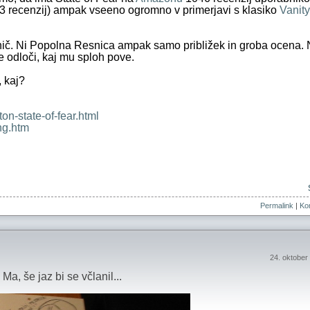
3 recenzij) ampak vseeno ogromno v primerjavi s klasiko
Vanity
 nič. Ni Popolna Resnica ampak samo približek in groba ocena.
 odloči, kaj mu sploh pove.
, kaj?
on-state-of-fear.html
ng.htm
Permalink
|
Kom
24. oktober
a, še jaz bi se včlanil...