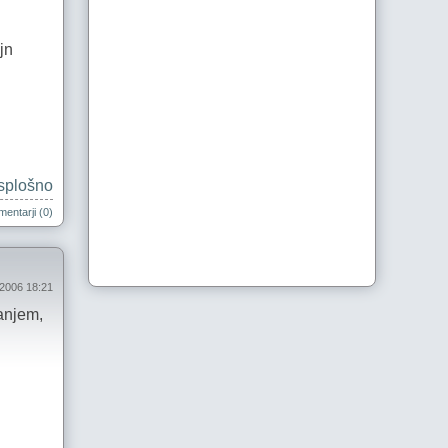
jn
splošno
entarji (0)
 2006 18:21
tanjem,