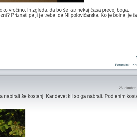
soko vročino. In zgleda, da bo še kar nekaj časa precej boga.
i? Priznati pa ji je treba, da NI polovičarska. Ko je bolna, je fa
Permalink
|
Kom
23. oktober
 nabirali še kostanj. Kar devet kil so ga nabrali. Pod enim kos