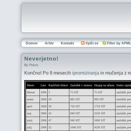
Domov
Arhiv
Kontakt
Vpiši se
Filter by APM
Neverjetno!
By
Piskec
Končno! Po 9 mesecih
ipromiziranja
in mučenja z r
Mesec
Leto
Različnih klikov
Zaslužek v mesecu
Skupaj na računu
Status izplač
februar
2006
5
75 SIT
75 SIT
zaslužek pre
marec
2006
59
885 SIT
960 SIT
zaslužek pre
april
2006
50
750 SIT
1710 SIT
zaslužek pre
maj
2006
42
840 SIT
2550 SIT
zaslužek pre
junij
2006
47
940 SIT
3490 SIT
zaslužek pre
julij
2006
52
1040 SIT
4530 SIT
zaslužek pre