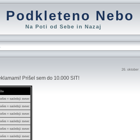
Podkleteno Nebo
Na Poti od Sebe in Nazaj
L
26. oktober
eklamami! Prišel sem do 10.000 SIT!
ila
nešen v naslednji mesec
nešen v naslednji mesec
nešen v naslednji mesec
nešen v naslednji mesec
nešen v naslednji mesec
nešen v naslednji mesec