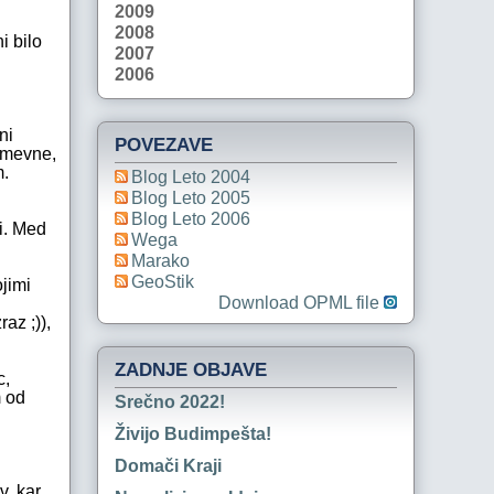
2009
2008
i bilo
2007
2006
ni
POVEZAVE
oumevne,
m.
Blog Leto 2004
Blog Leto 2005
Blog Leto 2006
i. Med
Wega
Marako
GeoStik
jimi
Download OPML file
az ;)),
ZADNJE OBJAVE
c,
m od
Srečno 2022!
Živijo Budimpešta!
Domači Kraji
v, kar