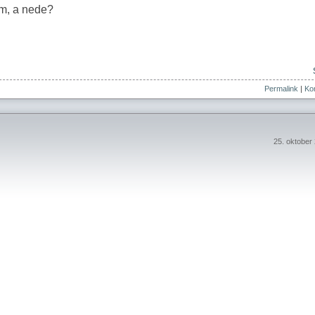
em, a nede?
Permalink
|
Kom
25. oktober