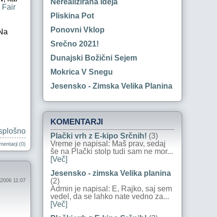
Nerealizirana Ideja
 Fair
Pliskina Pot
Ponovni Vklop
 Na
Srečno 2021!
Dunajski Božični Sejem
Mokrica V Snegu
Jesensko - Zimska Velika Planina
KOMENTARJI
splošno
Plački vrh z E-kipo Srčnih!
(3)
Vreme je napisal: Maš prav, sedaj
entarji (0)
še na Plački stolp tudi sam ne mor...
[Več]
Jesensko - zimska Velika planina
(2)
 2006 11:07
Admin je napisal: E, Rajko, saj sem
vedel, da se lahko nate vedno za...
[Več]