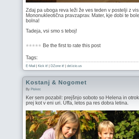
Zdaj pa uboga reva leži že ves teden v postelji z vi
Mononukleotična pravzaprav. Mater, kje dobi te bolezn
bolna!
Tadeja, vsi smo s teboj!
Be the first to rate this post
Tags:
E-Mail
|
Kick it!
|
DZone it!
|
del.icio.us
Kostanj & Nogomet
By
Piskec
Ker sem pozabil: prejšnjo soboto so Helena in otroka
prej kot v eni uri. Uffa, letos pa res dobra letina.