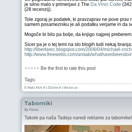
je silno malo v primerjavi z The
Da Vinci Code
(342
(28 recenzij).
Tole zgoraj je podatek, ki pravzaprav ne pove prav
samem posamezniku je ali podatku verjame in da se
Mogoče bi bilo pa bolje, da knjigo najprej preberem
Sicer pa je o tej temi na slo blogih tudi nekaj branja:
http://libertarec.blogspot.com/2006/04/michael-cricht
http://www.freewebs.com/anitab/whathaveibeendoi
Be the first to rate this post
Tags:
E-Mail
|
Kick it!
|
DZone it!
|
del.icio.us
Taborniki
By
Piskec
Takole pa naša Tadeja naredi reklamo za tabornike! M