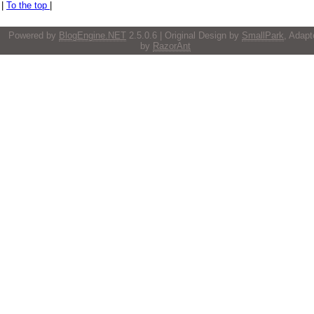
|
To the top
|
Powered by
BlogEngine.NET
2.5.0.6 | Original Design by
SmallPark
, Adapt
by
RazorAnt