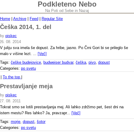
Podkleteno Nebo
Na Poti od Sebe in Nazaj
Home
|
Archive
|
Feed
|
Regular Site
Češka 2014, 1. del
by
piskec
26. 08. 2014
V juliju sva imela še dopust. Za hribe, jasno. Po Črni Gori bi se prileglo še
malo v višine lezt. ...
[Več]
Tags:
češke budejovice
,
budweiser budvar
,
češka
,
pivo
,
dopust
Categories:
po svetu
|
To the top
|
Prestavljanje meja
by
piskec
27. 08. 2011
Tokrat smo se lotili prestavljanja mej. Ali lahko zdržimo pet, šest dni na
istem mestu? Res lahko? Ja, pravzapr...
[Več]
Tags:
morje
,
dopust
,
šotor
Categories:
po svetu