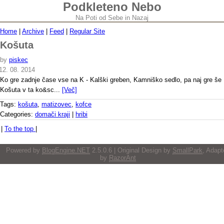
Podkleteno Nebo
Na Poti od Sebe in Nazaj
Home
|
Archive
|
Feed
|
Regular Site
Košuta
by
piskec
12. 08. 2014
Ko gre zadnje čase vse na K - Kalški greben, Kamniško sedlo, pa naj gre še
Košuta v ta ko&sc...
[Več]
Tags:
košuta
,
matizovec
,
kofce
Categories:
domači kraji
|
hribi
|
To the top
|
Powered by
BlogEngine.NET
2.5.0.6 | Original Design by
SmallPark
, Adapt
by
RazorAnt