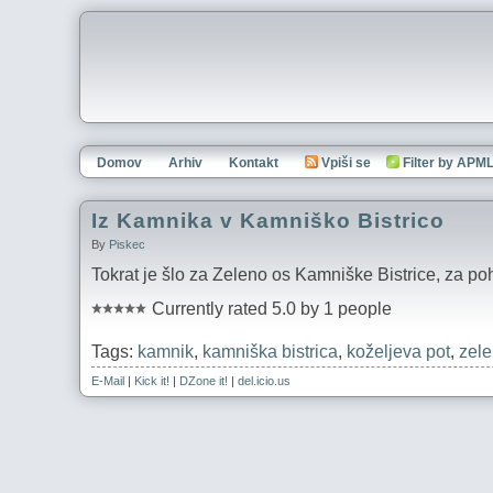
Domov
Arhiv
Kontakt
Vpiši se
Filter by APM
Iz Kamnika v Kamniško Bistrico
By
Piskec
Tokrat je šlo za Zeleno os Kamniške Bistrice, za poh
Currently rated 5.0 by 1 people
Tags:
kamnik
,
kamniška bistrica
,
koželjeva pot
,
zele
E-Mail
|
Kick it!
|
DZone it!
|
del.icio.us