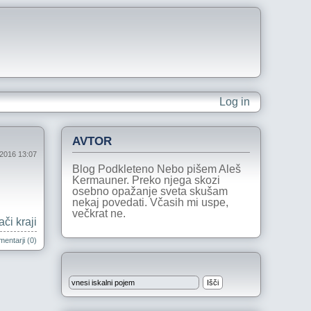
Log in
AVTOR
 2016 13:07
Blog Podkleteno Nebo pišem Aleš
Kermauner. Preko njega skozi
osebno opažanje sveta skušam
nekaj povedati. Včasih mi uspe,
večkrat ne.
či kraji
entarji (0)