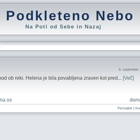
Podkleteno Nebo
Na Poti od Sebe in Nazaj
L
8. september
od ob reki. Helena je bila povabljena zraven kot pred...
[Več]
na os
doma
Permalink
|
Kom