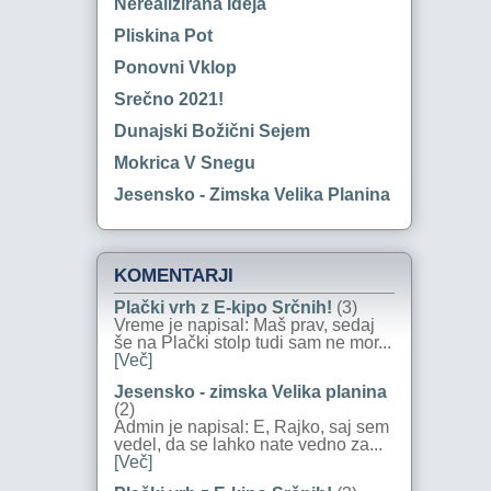
Nerealizirana Ideja
Pliskina Pot
Ponovni Vklop
Srečno 2021!
Dunajski Božični Sejem
Mokrica V Snegu
Jesensko - Zimska Velika Planina
KOMENTARJI
Plački vrh z E-kipo Srčnih!
(3)
Vreme je napisal: Maš prav, sedaj
še na Plački stolp tudi sam ne mor...
[Več]
Jesensko - zimska Velika planina
(2)
Admin je napisal: E, Rajko, saj sem
vedel, da se lahko nate vedno za...
[Več]