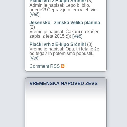
Plački vrh z E-kipo Srčnih!
(3)
Admin je napisal: Lepo bi bilo,
anede?! Čeprav je o tem v teh vir...
[Več]
Jesensko - zimska Velika planina
(2)
Vreme je napisal: Čakam na kašen
zapis iz leta 2015 :)))
[Več]
Plački vrh z E-kipo Srčnih!
(3)
Vreme je napisal: Opa, tri leta je že
od tega? In potem smo popustil...
[Več]
Comment RSS
VREMENSKA NAPOVED ZEVS