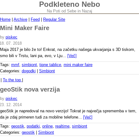
Podkleteno Nebo
Na Poti od Sebe in Nazaj
Home
|
Archive
|
Feed
|
Regular Site
Mini Maker Faire
by
piskec
18. 07. 2018
Maja 2017 je bilo že to! Enkrat, na začetku našega ukvarjanja s 3D tiskom,
smo bili v Trstu, lani pa, evo, v Lju...
[Več]
Tags:
mmf
,
simbiont
,
tipne tablice
,
mini maker faire
Categories:
dogodki
|
Simbiont
|
To the top
|
geoStik nova verzija
by
piskec
23. 12. 2014
geoStik je napredoval na novo verzijo! Tokrat je največja sprememba v tem,
da je zdaj primeren tudi za mobilne telefone...
[Več]
Tags:
geostik
,
podatki
,
online
,
realtime
,
simbiont
Categories:
geostik
|
Simbiont