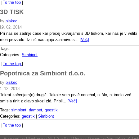
|
To the top
|
3D TISK
by
piskec
19. 02. 2014
Pri nas se zadnje čase kar precej ukvarjamo s 3D tiskom, kar nas je v veliki
meri prevzelo. Iz nič nastajajo zanimive s...
[Več]
Tags:
Categories:
Simbiont
|
To the top
|
Popotnica za Simbiont d.o.o.
by
piskec
4. 12. 2013
Tokrat začenjam(o) drugič. Takole sem prvič odnehal, ni šlo, ni imelo več
smisla rinit z glavo skozi zid. Pribli...
[Več]
Tags:
simbiont
,
dampet
,
geostik
Categories:
geostik
|
Simbiont
|
To the top
|
Powered by
BlogEngine.NET
2.5.0.6 | Original Design by
SmallPark
, Adapt