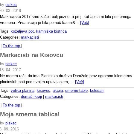
by
piskec
30. 03. 2018
Markacijsko 2017 smo začeli bolj pozno, a prej, kot aprila ni bilo primernega
vremena. Prva akcija je bila pomoč kamni&...
[Več]
Tags:
koželjeva pot
,
kamniška bistrica
Categories:
markacisti
|
To the top
|
Markacisti na Kisovcu
by
piskec
13. 04. 2017
Ne morem reči, da ima Planinsko društvo Domžale prav ogromno kilometrov
planinskih poti pod svojim upravljanjem, ...
[Več]
Tags:
velika planina
,
kisovec
,
akcija
,
smerne table
,
kolesarji
Categories:
domači kraji
|
markacisti
|
To the top
|
Moja smerna tablica!
by
piskec
8. 09. 2016