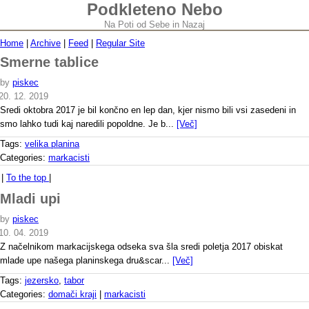
Podkleteno Nebo
Na Poti od Sebe in Nazaj
Home
|
Archive
|
Feed
|
Regular Site
Smerne tablice
by
piskec
20. 12. 2019
Sredi oktobra 2017 je bil končno en lep dan, kjer nismo bili vsi zasedeni in
smo lahko tudi kaj naredili popoldne. Je b...
[Več]
Tags:
velika planina
Categories:
markacisti
|
To the top
|
Mladi upi
by
piskec
10. 04. 2019
Z načelnikom markacijskega odseka sva šla sredi poletja 2017 obiskat
mlade upe našega planinskega dru&scar...
[Več]
Tags:
jezersko
,
tabor
Categories:
domači kraji
|
markacisti