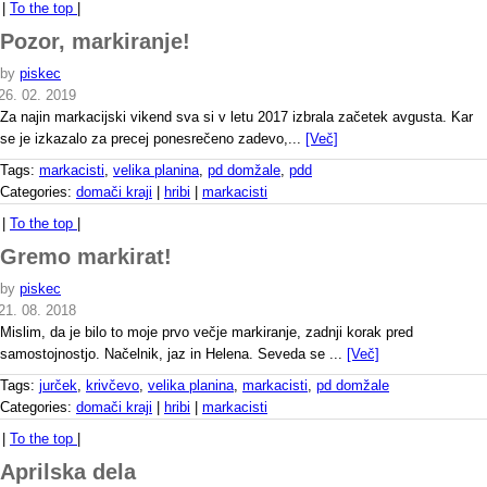
|
To the top
|
Pozor, markiranje!
by
piskec
26. 02. 2019
Za najin markacijski vikend sva si v letu 2017 izbrala začetek avgusta. Kar
se je izkazalo za precej ponesrečeno zadevo,...
[Več]
Tags:
markacisti
,
velika planina
,
pd domžale
,
pdd
Categories:
domači kraji
|
hribi
|
markacisti
|
To the top
|
Gremo markirat!
by
piskec
21. 08. 2018
Mislim, da je bilo to moje prvo večje markiranje, zadnji korak pred
samostojnostjo. Načelnik, jaz in Helena. Seveda se ...
[Več]
Tags:
jurček
,
krivčevo
,
velika planina
,
markacisti
,
pd domžale
Categories:
domači kraji
|
hribi
|
markacisti
|
To the top
|
Aprilska dela