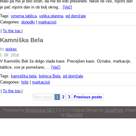
Malo pa me je bilo strah, da me bo kdo presenetil. Nikoli ne veš, rojstni dan
je pač rojstni dan in ob bolj okrog...
[Več]
Tags:
smerna tablica
,
velika planina
,
pd domžale
Categories:
dogodki
|
markacisti
|
To the top
|
Kamniška Bela
by
piskec
6. 09. 2016
V Kamniški Beli že dolgo vlada kaos. Precejšen kaos. Oznake, markacije,
tablice, vse je pomešano, ...
[Več]
Tags:
kamniška bela
,
bolnica Bela
,
pd domžale
Categories:
hribi
|
markacisti
|
To the top
|
Next posts
1
2
3
Previous posts
Powered by
BlogEngine.NET
2.5.0.6 | Original Design by
SmallPark
, Adapt
by
RazorAnt