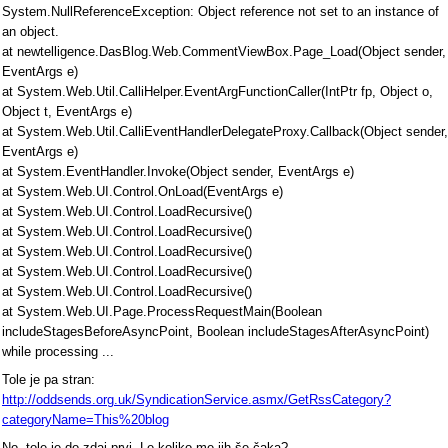
System.NullReferenceException: Object reference not set to an instance of
an object.
at newtelligence.DasBlog.Web.CommentViewBox.Page_Load(Object sender,
EventArgs e)
at System.Web.Util.CalliHelper.EventArgFunctionCaller(IntPtr fp, Object o,
Object t, EventArgs e)
at System.Web.Util.CalliEventHandlerDelegateProxy.Callback(Object sender,
EventArgs e)
at System.EventHandler.Invoke(Object sender, EventArgs e)
at System.Web.UI.Control.OnLoad(EventArgs e)
at System.Web.UI.Control.LoadRecursive()
at System.Web.UI.Control.LoadRecursive()
at System.Web.UI.Control.LoadRecursive()
at System.Web.UI.Control.LoadRecursive()
at System.Web.UI.Control.LoadRecursive()
at System.Web.UI.Page.ProcessRequestMain(Boolean
includeStagesBeforeAsyncPoint, Boolean includeStagesAfterAsyncPoint)
while processing ...
Tole je pa stran:
http://oddsends.org.uk/SyndicationService.asmx/GetRssCategory?
categoryName=This%20blog
No, tole je do zdaj prvi. Le koliko me jih še čaka?