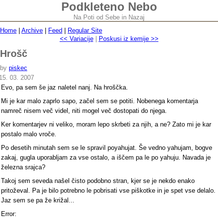
Podkleteno Nebo
Na Poti od Sebe in Nazaj
Home
|
Archive
|
Feed
|
Regular Site
<< Variacije
|
Poskusi iz kemije >>
Hrošč
by
piskec
15. 03. 2007
Evo, pa sem še jaz naletel nanj. Na hroščka.
Mi je kar malo zaprlo sapo, začel sem se potiti. Nobenega komentarja
namreč nisem več videl, niti mogel več dostopati do njega.
Ker komentarjev ni veliko, moram lepo skrbeti za njih, a ne? Zato mi je kar
postalo malo vroče.
Po desetih minutah sem se le spravil poyahujat. Še vedno yahujam, bogve
zakaj, gugla uporabljam za vse ostalo, a iščem pa le po yahuju. Navada je
železna srajca?
Takoj sem seveda našel čisto podobno stran, kjer se je nekdo enako
pritoževal. Pa je bilo potrebno le pobrisati vse piškotke in je spet vse delalo.
Jaz sem se pa že križal...
Error: