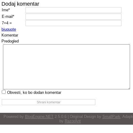
Dodaj komentar
Ime*
E-mail*
7+4 =
b
i
u
quote
Komentar
Predogled
Obvesti, ko bo dodan komentar
Powered by
BlogEngine.NET
2.5.0.6 | Original Design by
SmallPark
, Adapt
by
RazorAnt