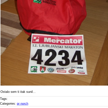
Ostalo sem ti itak sunil...
Tags:
Categories:
pr norch