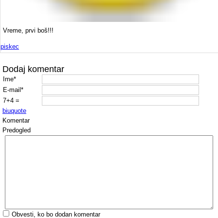
Vreme, prvi boš!!!
piskec
Dodaj komentar
Ime*
E-mail*
7+4 =
b
i
u
quote
Komentar
Predogled
Obvesti, ko bo dodan komentar