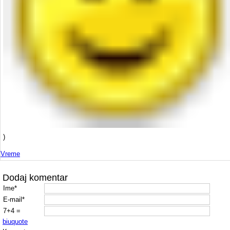
)
Vreme
Dodaj komentar
Ime*
E-mail*
7+4 =
b
i
u
quote