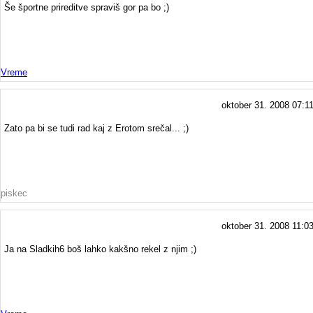
Še športne prireditve spraviš gor pa bo ;)
Vreme
oktober 31. 2008 07:1
Zato pa bi se tudi rad kaj z Erotom srečal... ;)
piskec
oktober 31. 2008 11:0
Ja na Sladkih6 boš lahko kakšno rekel z njim ;)