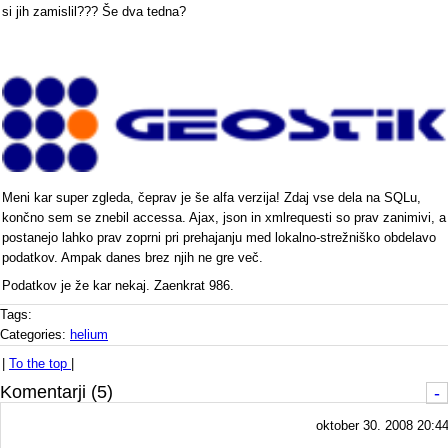
si jih zamislil??? Še dva tedna?
Meni kar super zgleda, čeprav je še alfa verzija! Zdaj vse dela na SQLu,
končno sem se znebil accessa. Ajax, json in xmlrequesti so prav zanimivi, a
postanejo lahko prav zoprni pri prehajanju med lokalno-strežniško obdelavo
podatkov. Ampak danes brez njih ne gre več.
Podatkov je že kar nekaj. Zaenkrat 986.
Tags:
Categories:
helium
|
To the top
|
Komentarji (5)
-
oktober 30. 2008 20:4