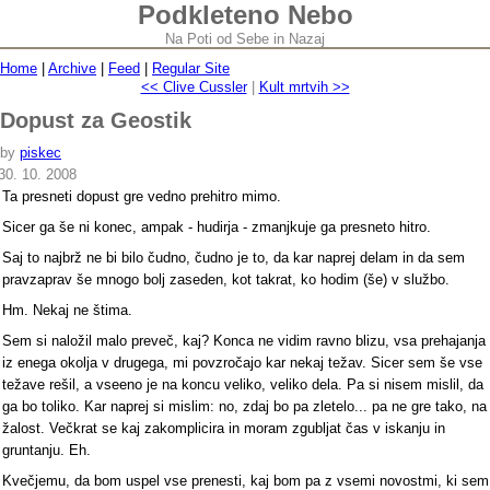
Podkleteno Nebo
Na Poti od Sebe in Nazaj
Home
|
Archive
|
Feed
|
Regular Site
<< Clive Cussler
|
Kult mrtvih >>
Dopust za Geostik
by
piskec
30. 10. 2008
Ta presneti dopust gre vedno prehitro mimo.
Sicer ga še ni konec, ampak - hudirja - zmanjkuje ga presneto hitro.
Saj to najbrž ne bi bilo čudno, čudno je to, da kar naprej delam in da sem
pravzaprav še mnogo bolj zaseden, kot takrat, ko hodim (še) v službo.
Hm. Nekaj ne štima.
Sem si naložil malo preveč, kaj? Konca ne vidim ravno blizu, vsa prehajanja
iz enega okolja v drugega, mi povzročajo kar nekaj težav. Sicer sem še vse
težave rešil, a vseeno je na koncu veliko, veliko dela. Pa si nisem mislil, da
ga bo toliko. Kar naprej si mislim: no, zdaj bo pa zletelo... pa ne gre tako, na
žalost. Večkrat se kaj zakomplicira in moram zgubljat čas v iskanju in
gruntanju. Eh.
Kvečjemu, da bom uspel vse prenesti, kaj bom pa z vsemi novostmi, ki sem