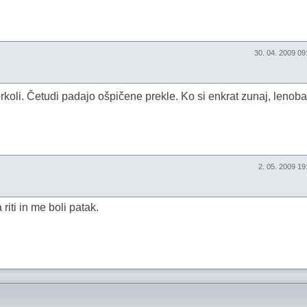
30. 04. 2009 0
oli. Četudi padajo ošpičene prekle. Ko si enkrat zunaj, lenoba
2. 05. 2009 1
iti in me boli patak.