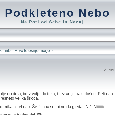
Podkleteno Nebo
Na Poti od Sebe in Nazaj
L
i hribi
|
Prvo letošnje morje >>
29. apri
 volje do dela, brez volje do teka, brez volje na splošno. Peti dan
 Presneto velika škoda.
premikam cel dan. Še filmov se mi ne da gledat. Nič. Niiiiiič.