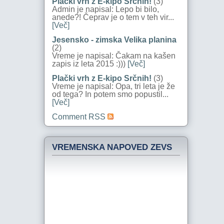
Plački vrh z E-kipo Srčnih!
(3)
Admin je napisal: Lepo bi bilo,
anede?! Čeprav je o tem v teh vir...
[Več]
Jesensko - zimska Velika planina
(2)
Vreme je napisal: Čakam na kašen
zapis iz leta 2015 :)))
[Več]
Plački vrh z E-kipo Srčnih!
(3)
Vreme je napisal: Opa, tri leta je že
od tega? In potem smo popustil...
[Več]
Comment RSS
VREMENSKA NAPOVED ZEVS