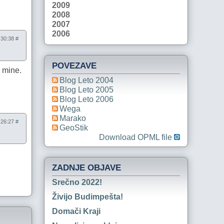
2009
2008
2007
2006
9:30:38
#
POVEZAVE
 mine.
Blog Leto 2004
Blog Leto 2005
Blog Leto 2006
Wega
Marako
9:26:27
#
GeoStik
Download OPML file
ZADNJE OBJAVE
Srečno 2022!
Živijo Budimpešta!
Domači Kraji