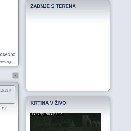
ZADNJE S TERENA
osebno
entarji (6)
-
8:15:09
#
KRTINA V ŽIVO
mum