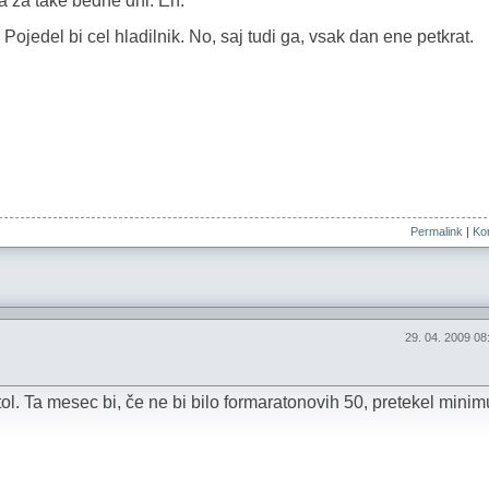
ta za take bedne dni. Eh.
 Pojedel bi cel hladilnik. No, saj tudi ga, vsak dan ene petkrat.
Permalink
|
Kom
29. 04. 2009 0
tol. Ta mesec bi, če ne bi bilo formaratonovih 50, pretekel mini