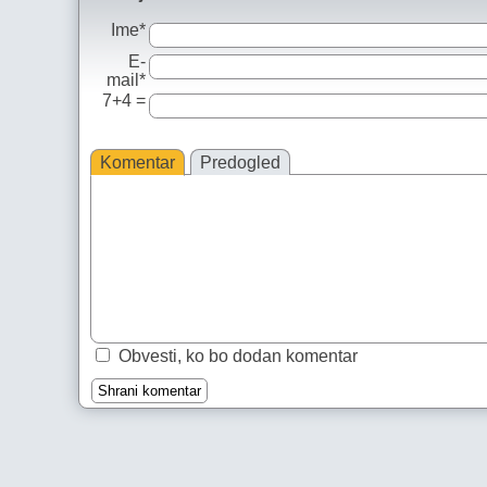
Ime*
E-
mail*
7+4 =
Komentar
Predogled
Obvesti, ko bo dodan komentar