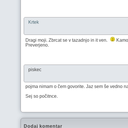
Krtek
Dragi moji. Zbrcat se v tazadnjo in it ven.
Kamork
Preverjeno.
piskec
pojma nimam o čem govorite. Jaz sem še vedno na r
Sej so počitnce.
Dodaj komentar