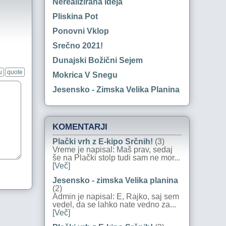
Nerealizirana Ideja
Pliskina Pot
Ponovni Vklop
Srečno 2021!
Dunajski Božični Sejem
u
quote
Mokrica V Snegu
Jesensko - Zimska Velika Planina
KOMENTARJI
Plački vrh z E-kipo Srčnih!
(3)
Vreme je napisal: Maš prav, sedaj
še na Plački stolp tudi sam ne mor...
[Več]
Jesensko - zimska Velika planina
(2)
Admin je napisal: E, Rajko, saj sem
vedel, da se lahko nate vedno za...
[Več]