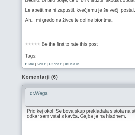
Bedno. Bi bilo bolje, če bi bil v službi, škoda dopus
Le apetit me ni zapustil, kvečjemu je še večji postal.
Ah... mi gredo na živce te doline bioritma.
Be the first to rate this post
Tags:
E-Mail
|
Kick it!
|
DZone it!
|
del.icio.us
Komentarji (6)
dr.Wega
Prid kej okol. Se bova skup prekladala s stola na s
odkar sem vstal s kavča. Gajba je na hladnem.