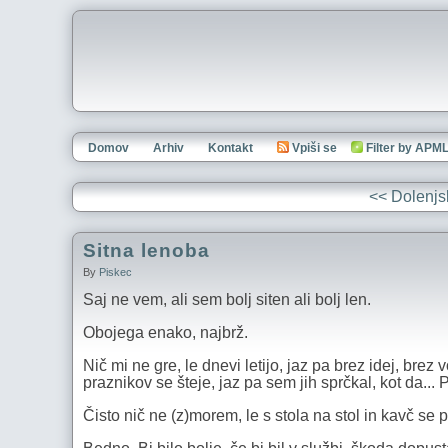
Domov
Arhiv
Kontakt
Vpiši se
Filter by APM
<< Dolenjsk
Sitna lenoba
By
Piskec
Saj ne vem, ali sem bolj siten ali bolj len.
Obojega enako, najbrž.
Nič mi ne gre, le dnevi letijo, jaz pa brez idej, brez
praznikov se šteje, jaz pa sem jih sprčkal, kot da...
Čisto nič ne (z)morem, le s stola na stol in kavč se 