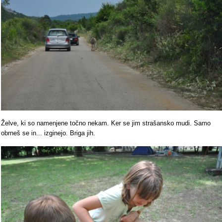
Želve, ki so namenjene točno nekam. Ker se jim strašansko mudi. Samo
obrneš se in... izginejo. Briga jih.