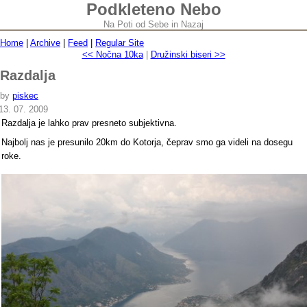
Podkleteno Nebo
Na Poti od Sebe in Nazaj
Home
|
Archive
|
Feed
|
Regular Site
<< Nočna 10ka
|
Družinski biseri >>
Razdalja
by
piskec
13. 07. 2009
Razdalja je lahko prav presneto subjektivna.
Najbolj nas je presunilo 20km do Kotorja, čeprav smo ga videli na dosegu
roke.