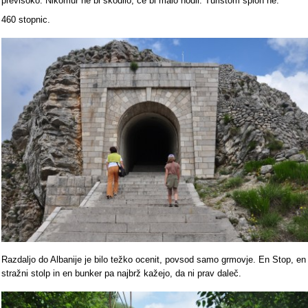
previsoko. Nikomur ne bi škodilo, če bi malo hodil. Turistom sploh ne.
460 stopnic.
Razdaljo do Albanije je bilo težko ocenit, povsod samo grmovje. En Stop, en
stražni stolp in en bunker pa najbrž kažejo, da ni prav daleč.