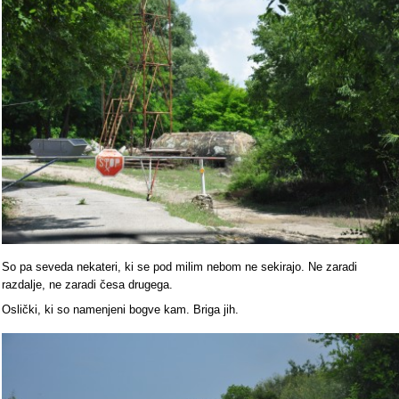
So pa seveda nekateri, ki se pod milim nebom ne sekirajo. Ne zaradi
razdalje, ne zaradi česa drugega.
Oslički, ki so namenjeni bogve kam. Briga jih.