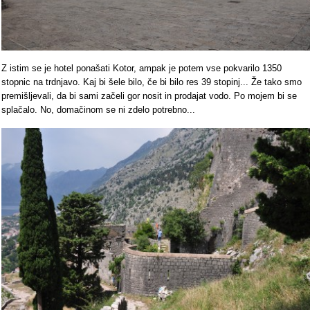
Z istim se je hotel ponašati Kotor, ampak je potem vse pokvarilo 1350
stopnic na trdnjavo. Kaj bi šele bilo, če bi bilo res 39 stopinj... Že tako smo
premišljevali, da bi sami začeli gor nosit in prodajat vodo. Po mojem bi se
splačalo. No, domačinom se ni zdelo potrebno...