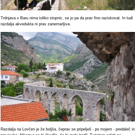
Trdnjava v Baru nima toliko stopnic, se jo pa da prav fino raziskovat. In tudi
razdalja akvedukta ni prav zanemarljiva.
Razdalja na Lovčen je že boljša, čeprav se pripelješ - po mojem - predaleč in