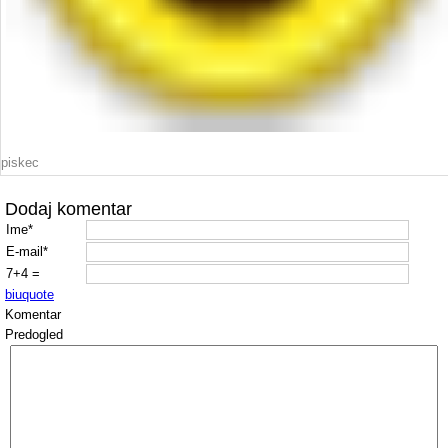
piskec
Dodaj komentar
Ime*
E-mail*
7+4 =
b
i
u
quote
Komentar
Predogled