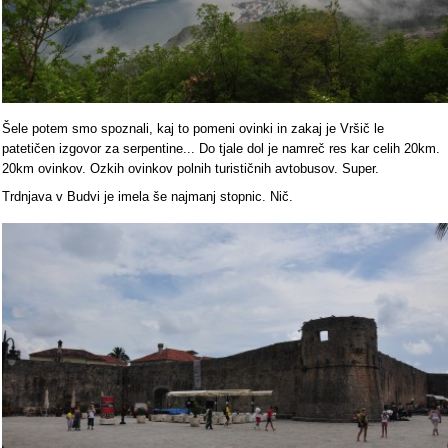
Šele potem smo spoznali, kaj to pomeni ovinki in zakaj je Vršič le
patetičen izgovor za serpentine... Do tjale dol je namreč res kar celih 20km.
20km ovinkov. Ozkih ovinkov polnih turističnih avtobusov. Super.
Trdnjava v Budvi je imela še najmanj stopnic. Nič.