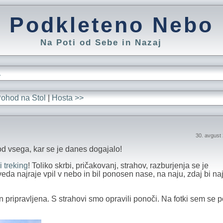
Podkleteno Nebo
Na Poti od Sebe in Nazaj
L
ohod na Stol
|
Hosta >>
30. avgust
d vsega, kar se je danes dogajalo!
i treking
! Toliko skrbi, pričakovanj, strahov, razburjenja se je
eda najraje vpil v nebo in bil ponosen nase, na naju, zdaj bi na
 pripravljena. S strahovi smo opravili ponoči. Na fotki sem se p