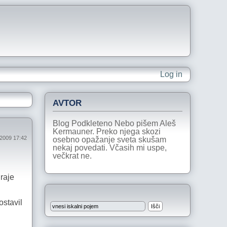
Log in
AVTOR
Blog Podkleteno Nebo pišem Aleš
Kermauner. Preko njega skozi
 2009 17:42
osebno opažanje sveta skušam
nekaj povedati. Včasih mi uspe,
večkrat ne.
jraje
ostavil