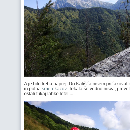
A je bilo treba naprej! Do Kališča nisem pričakoval n
in polna
smerokazov
. Tekala še vedno nisva, preve
ostali tukaj lahko leteli...