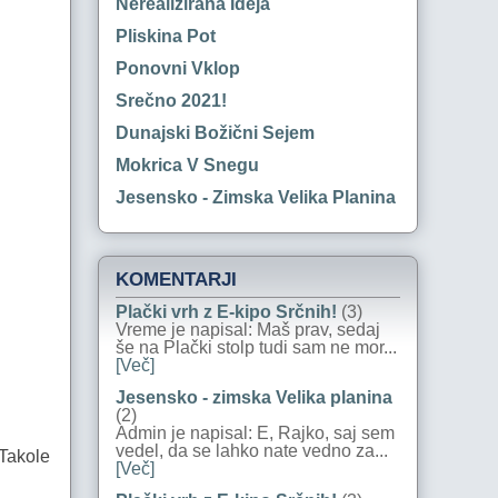
Nerealizirana Ideja
Pliskina Pot
Ponovni Vklop
Srečno 2021!
Dunajski Božični Sejem
Mokrica V Snegu
Jesensko - Zimska Velika Planina
KOMENTARJI
Plački vrh z E-kipo Srčnih!
(3)
Vreme je napisal: Maš prav, sedaj
še na Plački stolp tudi sam ne mor...
[Več]
Jesensko - zimska Velika planina
(2)
Admin je napisal: E, Rajko, saj sem
vedel, da se lahko nate vedno za...
 Takole
[Več]