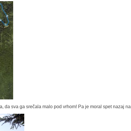
reča, da sva ga srečala malo pod vrhom! Pa je moral spet nazaj n