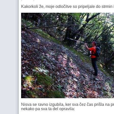
Kakorkoli že, moje odločitve so pripeljale do strmin 
Nisva se ravno izgubila, ker sva čez čas prišla na p
nekako pa sva ta del opravila: