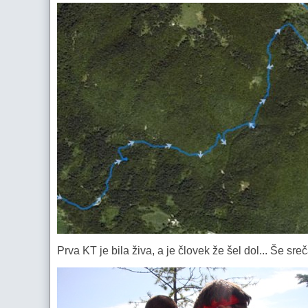
Prva KT je bila živa, a je človek že šel dol... Še s