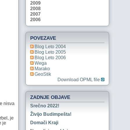
2009
2008
2007
2006
POVEZAVE
Blog Leto 2004
Blog Leto 2005
Blog Leto 2006
Wega
Marako
GeoStik
Download OPML file
ZADNJE OBJAVE
se nisva
Srečno 2022!
Živijo Budimpešta!
rbel, je
Domači Kraji
e je