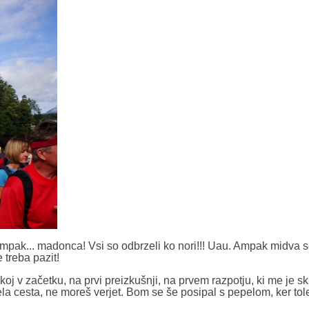
ampak... madonca! Vsi so odbrzeli ko nori!!! Uau. Ampak midva 
 treba pazit!
Takoj v začetku, na prvi preizkušnji, na prvem razpotju, ki me je sk
bela cesta, ne moreš verjet. Bom se še posipal s pepelom, ker tol