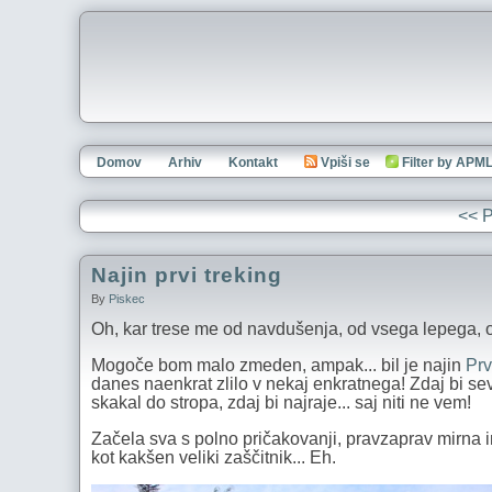
Domov
Arhiv
Kontakt
Vpiši se
Filter by APM
<< P
Najin prvi treking
By
Piskec
Oh, kar trese me od navdušenja, od vsega lepega, o
Mogoče bom malo zmeden, ampak... bil je najin
Prv
danes naenkrat zlilo v nekaj enkratnega! Zdaj bi sev
skakal do stropa, zdaj bi najraje... saj niti ne vem!
Začela sva s polno pričakovanji, pravzaprav mirna in
kot kakšen veliki zaščitnik... Eh.