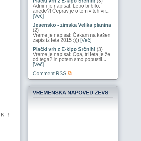
Plački vrh z E-kipo Srčnih!
(3)
Admin je napisal: Lepo bi bilo,
anede?! Čeprav je o tem v teh vir...
[Več]
Jesensko - zimska Velika planina
(2)
Vreme je napisal: Čakam na kašen
zapis iz leta 2015 :)))
[Več]
Plački vrh z E-kipo Srčnih!
(3)
Vreme je napisal: Opa, tri leta je že
od tega? In potem smo popustil...
[Več]
Comment RSS
VREMENSKA NAPOVED ZEVS
a KT!