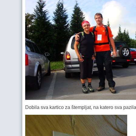
Dobila sva kartico za štempljat, na katero sva pazila 