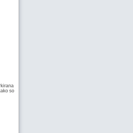
rkirana
kako so