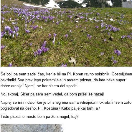
Še bolj pa sem zadel čas, ker je bil na Pl. Koren ravno oskrbnik. Gostoljuben
oskrbnik! Sva prav lepo pokramljala in moram priznat, da ima neke super
dobre arcnije! Njami, se kar nisem dal spodit...
No, skoraj. Sicer pa sem sem vedel, da bom prišel še nazaj!
Naprej se mi ni dalo, ker je bil sneg ena sama vdirajoča mokrota in sem zato
pogledoval na desno. Pl. Koštuna? Kako pa je kaj tam, a?
Tisto plezalno mesto bom pa že zmogel, kaj?