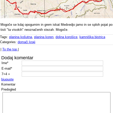
Mogoče se kdaj opogumim in grem iskat Medvedjo jamo in se sploh pojat po
tisti "ta visokih" neoznačenih stezah. Mogoče.
Tags:
planina košutna
,
planina koren
,
dolina korošice
,
kamniška bistrica
Categories:
domači kraji
|
To the top
|
Dodaj komentar
Ime*
E-mail*
7+4 =
b
i
u
quote
Komentar
Predogled