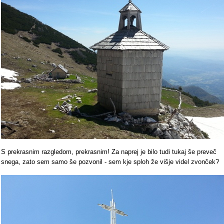
S prekrasnim razgledom, prekrasnim! Za naprej je bilo tudi tukaj še preveč
snega, zato sem samo še pozvonil - sem kje sploh že višje videl zvonček?