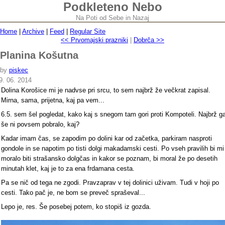
Podkleteno Nebo
Na Poti od Sebe in Nazaj
Home
|
Archive
|
Feed
|
Regular Site
<< Prvomajski prazniki
|
Dobrča >>
Planina Košutna
by
piskec
9. 06. 2014
Dolina Korošice mi je nadvse pri srcu, to sem najbrž že večkrat zapisal.
Mirna, sama, prijetna, kaj pa vem...
6.5. sem šel pogledat, kako kaj s snegom tam gori proti Kompoteli. Najbrž g
še ni povsem pobralo, kaj?
Kadar imam čas, se zapodim po dolini kar od začetka, parkiram nasproti
gondole in se napotim po tisti dolgi makadamski cesti. Po vseh pravilih bi mi
moralo biti strašansko dolgčas in kakor se poznam, bi moral že po desetih
minutah klet, kaj je to za ena frdamana cesta.
Pa se nič od tega ne zgodi. Pravzaprav v tej dolinici uživam. Tudi v hoji po
cesti. Tako pač je, ne bom se preveč spraševal...
Lepo je, res. Še posebej potem, ko stopiš iz gozda.