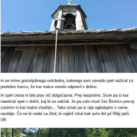
in se mimo gostoljubnega oskrbnika, katerega sem seveda spet nažical za
predobro travco, že kar malce veselo odpravil v dolino.
In spet cesta ni bila prav nič dolgočasna. Prej nasprotno. Sicer pa si kar
naenkrat spet v dolini, kaj bi se sekiral. Je pa zato most čez Bistrico precej
zanimiv in kar malce strašljiv... Take stvari pa si raje ogledujem z varne
razdalje. Če ne bi vedel za žled, bi najbrž iskal kak avto dol pri Ribji peči.
Uff.