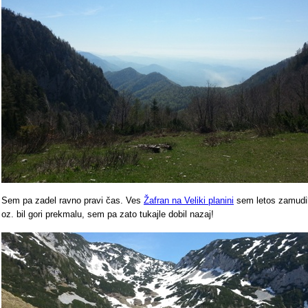
Sem pa zadel ravno pravi čas. Ves
Žafran na Veliki planini
sem letos zamudi
oz. bil gori prekmalu, sem pa zato tukajle dobil nazaj!