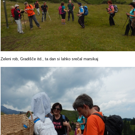
Zeleni rob, Gradišče itd., ta dan si lahko srečal marsikaj