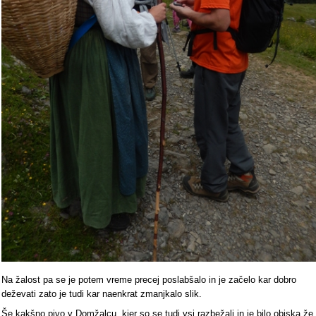
Na žalost pa se je potem vreme precej poslabšalo in je začelo kar dobro
deževati zato je tudi kar naenkrat zmanjkalo slik.
Še kakšno pivo v Domžalcu, kjer so se tudi vsi razbežali in je bilo obiska že