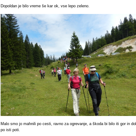
Dopoldan je bilo vreme še kar ok, vse lepo zeleno.
Malo smo jo mahnili po cesti, ravno za ogrevanje, a škoda bi bilo iti gor in do
po isti poti.