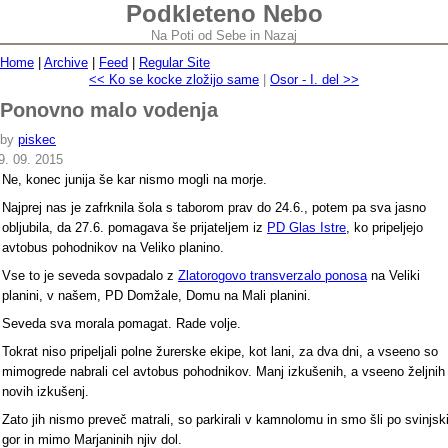
Podkleteno Nebo
Na Poti od Sebe in Nazaj
Home
|
Archive
|
Feed
|
Regular Site
<< Ko se kocke zložijo same
|
Osor - I. del >>
Ponovno malo vodenja
by
piskec
9. 09. 2015
Ne, konec junija še kar nismo mogli na morje.
Najprej nas je zafrknila šola s taborom prav do 24.6., potem pa sva jasno
obljubila, da 27.6. pomagava še prijateljem iz
PD Glas Istre
, ko pripeljejo
avtobus pohodnikov na Veliko planino.
Vse to je seveda sovpadalo z
Zlatorogovo transverzalo ponosa
na Veliki
planini, v našem, PD Domžale, Domu na Mali planini.
Seveda sva morala pomagat. Rade volje.
Tokrat niso pripeljali polne žurerske ekipe, kot lani, za dva dni, a vseeno so
mimogrede nabrali cel avtobus pohodnikov. Manj izkušenih, a vseeno željnih
novih izkušenj.
Zato jih nismo preveč matrali, so parkirali v kamnolomu in smo šli po svinjsk
gor in mimo Marjaninih njiv dol.