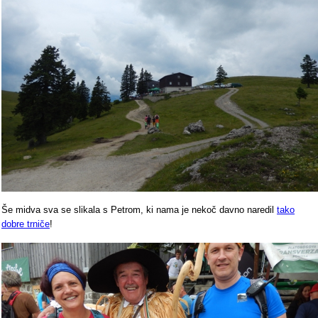
Še midva sva se slikala s Petrom, ki nama je nekoč davno naredil
tako
dobre trniče
!