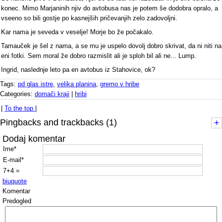
konec. Mimo Marjaninih njiv do avtobusa nas je potem še dodobra opralo, a
vseeno so bili gostje po kasnejših pričevanjih zelo zadovoljni.
Kar nama je seveda v veselje! Morje bo že počakalo.
Tamauček je šel z nama, a se mu je uspelo dovolj dobro skrivat, da ni niti na
eni fotki. Sem moral že dobro razmislit ali je sploh bil ali ne... Lump.
Ingrid, naslednje leto pa en avtobus iz Stahovice, ok?
Tags:
pd glas istre
,
velika planina
,
gremo v hribe
Categories:
domači kraji
|
hribi
|
To the top
|
Pingbacks and trackbacks (1)
+
Dodaj komentar
Ime*
E-mail*
7+4 =
b
i
u
quote
Komentar
Predogled