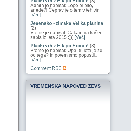
Plački vrh z E-kipo Srčnih!
(3)
Admin je napisal: Lepo bi bilo,
anede?! Čeprav je o tem v teh vir...
[Več]
Jesensko - zimska Velika planina
(2)
Vreme je napisal: Čakam na kašen
zapis iz leta 2015 :)))
[Več]
Plački vrh z E-kipo Srčnih!
(3)
Vreme je napisal: Opa, tri leta je že
od tega? In potem smo popustil...
[Več]
Comment RSS
VREMENSKA NAPOVED ZEVS