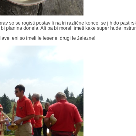
rav so se rogisti postavili na tri različne konce, se jih do pastir
da bi planina donela. Ali pa bi morali imeti kake super hude instr
elave, eni so imeli le lesene, drugi le železne!