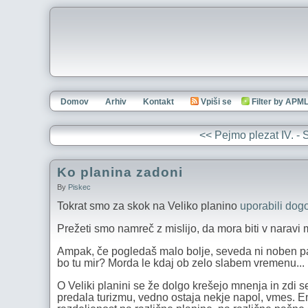
Domov
Arhiv
Kontakt
Vpiši se
Filter by APM
<< Pejmo plezat IV. - S
Ko planina zadoni
By
Piskec
Tokrat smo za skok na Veliko planino
uporabili dog
Prežeti smo namreč z mislijo, da mora biti v naravi m
Ampak, če pogledaš malo bolje, seveda ni noben park.
bo tu mir? Morda le kdaj ob zelo slabem vremenu...
O Veliki planini se že dolgo krešejo mnenja in zdi se
predala turizmu, vedno ostaja nekje napol, vmes. 