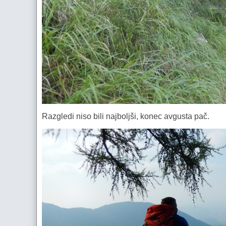
Razgledi niso bili najboljši, konec avgusta pač.