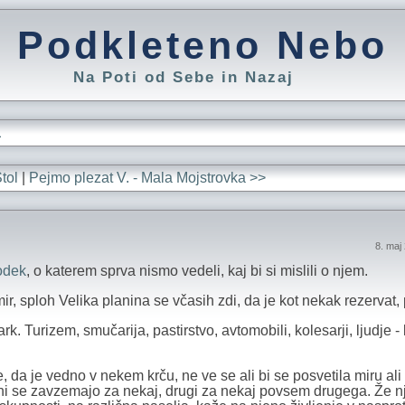
Podkleteno Nebo
Na Poti od Sebe in Nazaj
L
tol
|
Pejmo plezat V. - Mala Mojstrovka >>
8. maj
odek
, o katerem sprva nismo vedeli, kaj bi si mislili o njem.
ir, sploh Velika planina se včasih zdi, da je kot nekak rezervat,
 Turizem, smučarija, pastirstvo, avtomobili, kolesarji, ljudje - 
, da je vedno v nekem krču, ne ve se ali bi se posvetila miru ali 
Eni se zavzemajo za nekaj, drugi za nekaj povsem drugega. Že n