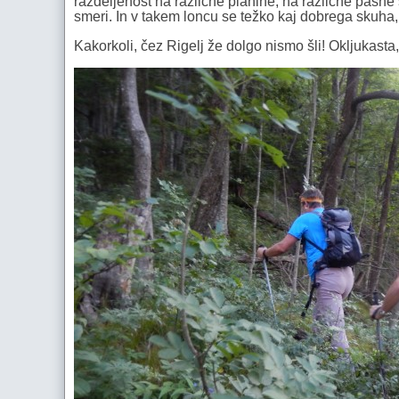
razdeljenost na različne planine, na različne pašne 
smeri. In v takem loncu se težko kaj dobrega skuha,
Kakorkoli, čez Rigelj že dolgo nismo šli! Okljukasta,