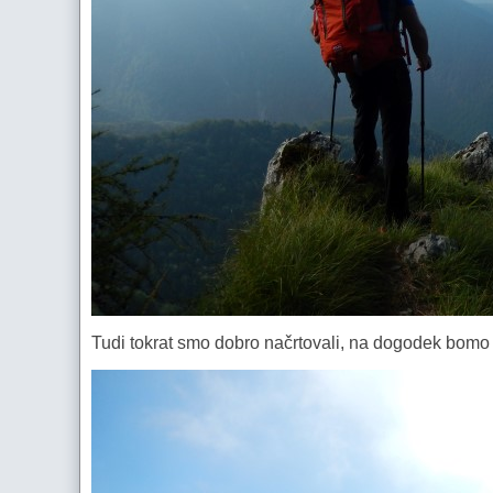
Tudi tokrat smo dobro načrtovali, na dogodek bomo p