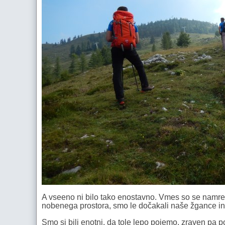
A vseeno ni bilo tako enostavno. Vmes so se namreč 
nobenega prostora, smo le dočakali naše žgance in 
Smo si bili enotni, da tole lepo pojemo, zraven pa p