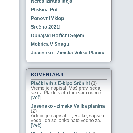
Nerealizirana Ideja
Pliskina Pot
Ponovni Vklop
Srečno 2021!
Dunajski Božični Sejem
Mokrica V Snegu
Jesensko - Zimska Velika Planina
KOMENTARJI
Plački vrh z E-kipo Srčnih!
(3)
Vreme je napisal: Maš prav, sedaj
še na Plački stolp tudi sam ne mor...
[Več]
Jesensko - zimska Velika planina
(2)
Admin je napisal: E, Rajko, saj sem
vedel, da se lahko nate vedno za...
[Več]