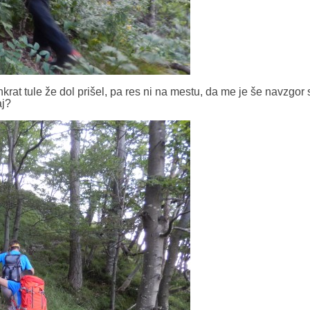
nkrat tule že dol prišel, pa res ni na mestu, da me je še navzgor 
aj?