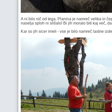
A ni bilo nič od tega. Planina je namreč velika in čep
naselja sploh ni slišalo! Bi jih moralo biti kaj več, 
Kar so jih sicer imeli - vse je bilo namreč lastne izd