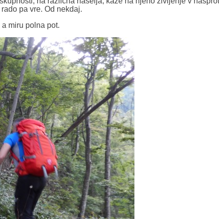
skupnosti, na različna naselja, kaže na njeno življenje v naspro
 rado pa vre. Od nekdaj.
 a miru polna pot.