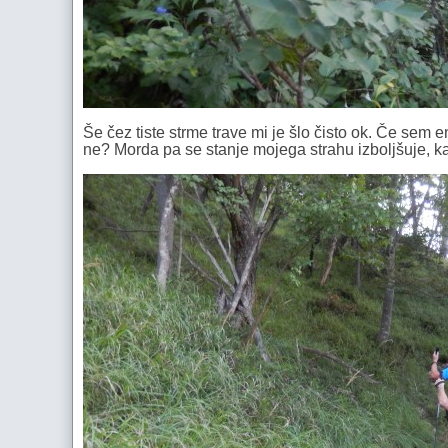
Še čez tiste strme trave mi je šlo čisto ok. Če sem e
ne? Morda pa se stanje mojega strahu izboljšuje, k