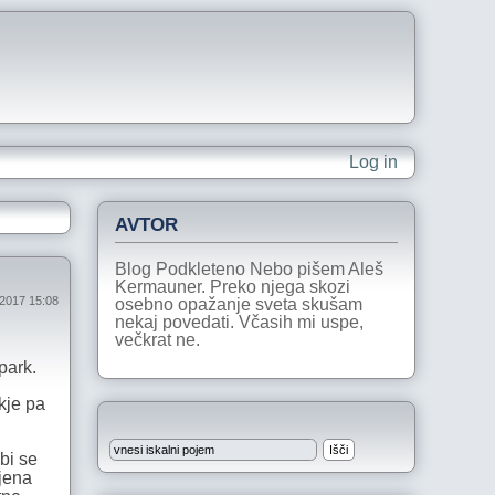
Log in
AVTOR
Blog Podkleteno Nebo pišem Aleš
Kermauner. Preko njega skozi
 2017 15:08
osebno opažanje sveta skušam
nekaj povedati. Včasih mi uspe,
večkrat ne.
 park.
kje pa
bi se
jena